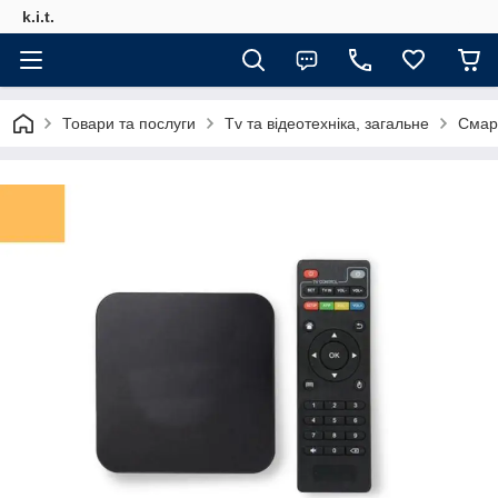
k.i.t.
Товари та послуги
Tv та відеотехніка, загальне
Смар