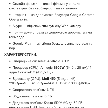
Онлайн фільми — тисячі фільмів у онлайн-
кінотеатрах без необхідності завантаження
Інтернет — за допомогою браузера Google Chrome,
Opera та ін.
Skype — підключивши сумісну Web-камеру
Ігри — зручно грати за допомогою аеро-пульта чи
геймпада
Google Play — мільйони безкоштовних програм та
ігор
ХАРАКТЕРИСТИКИ
:
Операційна система:
Android 7.1.2
Процесор (CPU): Amlogic
S905W
(64 біт, 28 нм)/ 4
ядра Cortex-A53 (4х1,5 Гц )
Відеокарту (GPU):
Mali 450
(5 ядерний),
23DOpenGLES2.0/ OpenVG1.1. 1920x1080p@60fps
Оперативна пам'ять:
1 Гб
Вбудована пам'ять:
8 ГБ
Додаткова пам'ять: Карта SD/MMC до 32 ГБ,
підключення USB флешки або жорсткого диска