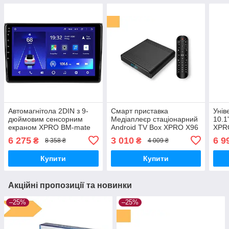
Автомагнітола 2DIN з 9-
Смарт приставка
Унів
дюймовим сенсорним
Медіаплеєр стаціонарний
10.1
екраном XPRO BM-mate
Android TV Box XPRO X96
XPRO
19 pro 8-ядерний
Air 4/32 Gb Android 9.0
K80
6 275
3 010
6 9
₴
₴
8 358 ₴
4 009 ₴
процесор 2+32GB 4G
(X96 Air)
Android 10.0 (43891-BM-
Купити
Купити
mate
Акційні пропозиції та новинки
–25%
–25%