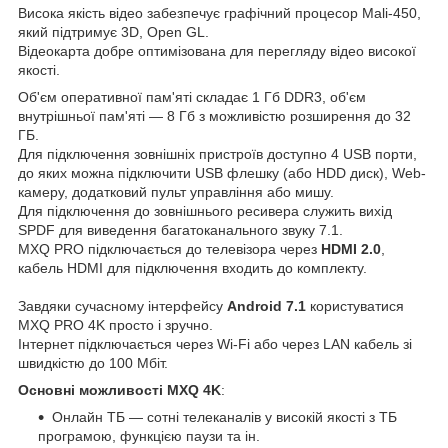
Висока якість відео забезпечує графічний процесор Mali-450,
який підтримує 3D, Open GL.
Відеокарта добре оптимізована для перегляду відео високої
якості.
Об'єм оперативної пам'яті складає 1 Гб DDR3, об'єм
внутрішньої пам'яті — 8 Гб з можливістю розширення до 32
ГБ.
Для підключення зовнішніх пристроїв доступно 4 USB порти,
до яких можна підключити USB флешку (або HDD диск), Web-
камеру, додатковий пульт управління або мишу.
Для підключення до зовнішнього ресивера служить вихід
SPDF для виведення багатоканального звуку 7.1.
MXQ PRO підключається до телевізора через
HDMI 2.0
,
кабель HDMI для підключення входить до комплекту.
Завдяки сучасному інтерфейсу
Android 7.1
користуватися
MXQ PRO 4K просто і зручно.
Інтернет підключається через Wi-Fi або через LAN кабель зі
швидкістю до 100 Мбіт.
Основні можливості MXQ 4K
:
Онлайн ТБ — сотні телеканалів у високій якості з ТБ
програмою, функцією паузи та ін.