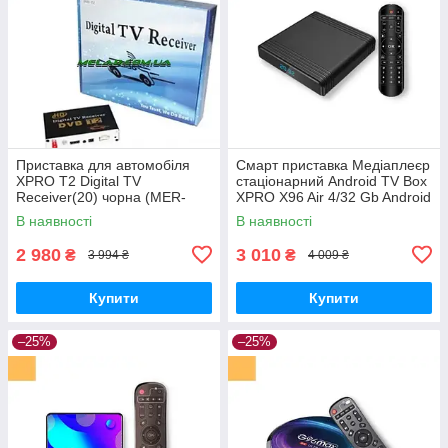
Приставка для автомобіля
Смарт приставка Медіаплеєр
XPRO T2 Digital TV
стаціонарний Android TV Box
Receiver(20) чорна (MER-
XPRO X96 Air 4/32 Gb Android
11554_2300)
9.0 (X96 Air)
В наявності
В наявності
2 980
3 010
₴
₴
3 994 ₴
4 009 ₴
Купити
Купити
–25%
–25%