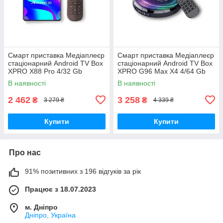
Смарт приставка Медіаплеєр
Смарт приставка Медіаплеєр
стаціонарний Android TV Box
стаціонарний Android TV Box
XPRO X88 Pro 4/32 Gb
XPRO G96 Max X4 4/64 Gb
Android 10 (X88 Pro)
Android 11 (40769-G96 Max
В наявності
В наявності
X4 8K)
2 462
3 258
₴
₴
3 279 ₴
4 339 ₴
Купити
Купити
Про нас
91% позитивних з 196 відгуків за рік
Працює з 18.07.2023
м. Дніпро
Дніпро, Україна