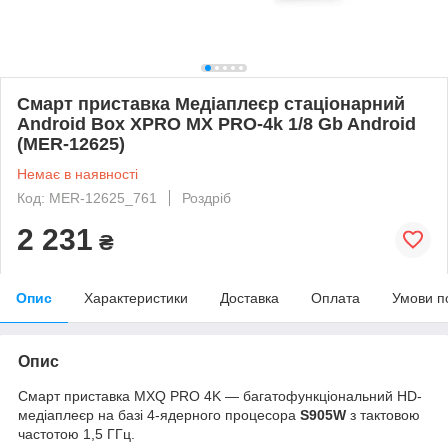
Смарт приставка Медіаплеєр стаціонарний
Android Box XPRO MX PRO-4k 1/8 Gb Android
(MER-12625)
Немає в наявності
Код: MER-12625_761
Роздріб
2 231
₴
Опис
Характеристики
Доставка
Оплата
Умови п
Опис
Смарт приставка MXQ PRO 4K — багатофункціональний HD-
медіаплеєр на базі 4-ядерного процесора
S905W
з тактовою
частотою 1,5 ГГц.