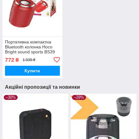
Портативна компактна
Bluetooth колонка Hoco
Bright sound sports BS39
Червоний (BS39_460)
772
₴
1 035 ₴
Купити
Акційні пропозиції та новинки
–30%
–29%