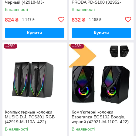
Черный (42918-MJ-
PRODA PD-S100 (32952-
100A_390)
01_414)
В наявності
В наявності
824
832
₴
₴
1 147 ₴
1 158 ₴
Купити
Купити
–28%
–28%
Компьютерные колонки
Комп'ютерні колонки
MUSIC D.J. PCS301 RGB
Esperanza EGS102 Boogie,
(42919-M-110A_422)
чорний (42921-M-110C_422)
В наявності
В наявності