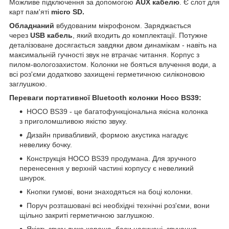
Можливе підключення за допомогою
AUX кабелю
. Є слот для
карт пам'яті
micro SD.
Обладнаний
вбудованим мікрофоном. Заряджається
через
USB кабель
, який входить до комплектації. Потужне
деталізоване досягається завдяки двом динамікам - навіть на
максимальній гучності звук не втрачає читання. Корпус з
пилом-вологозахистом. Колонки не бояться влучення води, а
всі роз'єми додатково захищені герметичною силіконовою
заглушкою.
Переваги портативної Bluetooth колонки Hoco BS39:
HOCO BS39 - це багатофункціональна якісна колонка
з приголомшливою якістю звуку.
Дизайн привабливий, формою акустика нагадує
невелику бочку.
Конструкція HOCO BS39 продумана. Для зручного
перенесення у верхній частині корпусу є невеликий
шнурок.
Кнопки гумові, вони знаходяться на боці колонки.
Поруч розташовані всі необхідні технічні роз'єми, вони
щільно закриті герметичною заглушкою.
Якість звуку дуже хороша, баси насичені, звучання