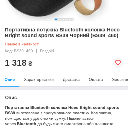
Портативна потужна Bluetooth колонка Hoco
Bright sound sports BS39 Чорний (BS39_460)
Немає в наявності
Код: BS39_460
Роздріб
1 318
₴
Опис
Характеристики
Доставка
Оплата
Умови п
Опис
Портативна Bluetooth колонка Hoco Bright sound sports
BS39
виготовлена ​​з прогумованого пластику. Компактна,
поміщається у долоню чи сумку. Підключається
через
Bluetooth
до будь-якого смартфона або планшета.