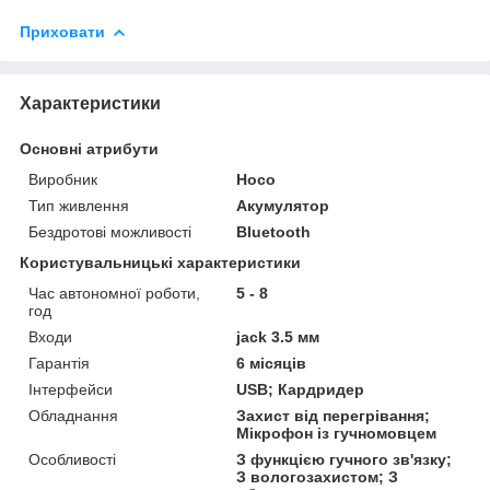
Приховати
Характеристики
Основні атрибути
Виробник
Hoco
Тип живлення
Акумулятор
Бездротові можливості
Bluetooth
Користувальницькі характеристики
Час автономної роботи,
5 - 8
год
Входи
jack 3.5 мм
Гарантія
6 місяців
Інтерфейси
USB; Кардридер
Обладнання
Захист від перегрівання;
Мікрофон із гучномовцем
Особливості
З функцією гучного зв'язку;
З вологозахистом; З