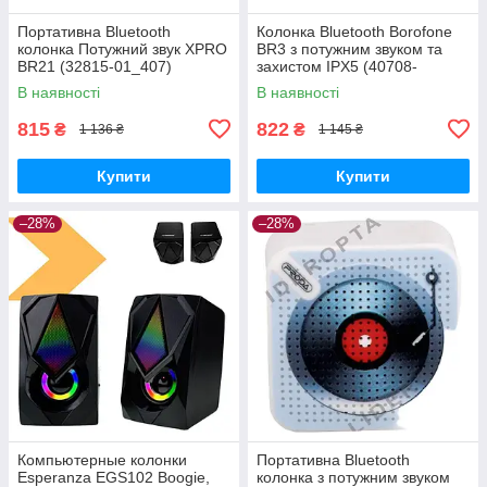
Портативна Bluetooth
Колонка Bluetooth Borofone
колонка Потужний звук XPRO
BR3 з потужним звуком та
BR21 (32815-01_407)
захистом IPX5 (40708-
01_397)
В наявності
В наявності
815
822
₴
₴
1 136 ₴
1 145 ₴
Купити
Купити
–28%
–28%
Компьютерные колонки
Портативна Bluetooth
Esperanza EGS102 Boogie,
колонка з потужним звуком