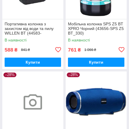
Портативна колонка з
Мобільна колонка SPS Z5 BT
захистом від води та пилу
XPRO Чорний (43656-SPS Z5
WILLEN BT (44583-
BT_330)
9145_213)
В наявності
В наявності
588
761
₴
₴
841 ₴
1 066 ₴
Купити
Купити
–28%
–28%