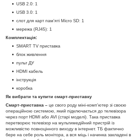
USB 2.0: 1
USB 3.0: 1
слот для карт пам'яті Micro SD: 1
мережа (RJ45): 1
Комплектація:
SMART TV приставка
блок живлення
пульт ДУ
HDMI кабель
інструкція
коробка
Як вибрати та купити смарт-приставку
Смарт-приставка –
це свого роду міні-комп'ютер зі своєю
операційною системою, який підключається до телевізора
через порт HDMI або AVI (старі моделі). Така приставка
перетворює телевізор на мультимедійний пристрій із
можливістю повноцінного виходу в інтернет. ТБ фактично
бере на себе роль монітора, а вся міць і начинка закладені в