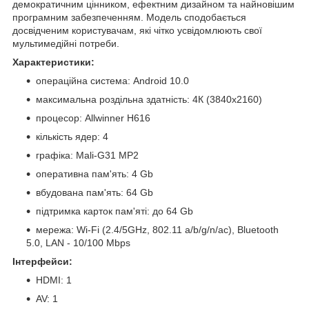
демократичним цінником, ефектним дизайном та найновішим
програмним забезпеченням. Модель сподобається
досвідченим користувачам, які чітко усвідомлюють свої
мультимедійні потреби.
Характеристики:
операційна система: Android 10.0
максимальна роздільна здатність: 4К (3840x2160)
процесор: Allwinner H616
кількість ядер: 4
графіка: Mali-G31 MP2
оперативна пам'ять: 4 Gb
вбудована пам'ять: 64 Gb
підтримка карток пам'яті: до 64 Gb
мережа: Wi-Fi (2.4/5GHz, 802.11 a/b/g/n/ac), Bluetooth
5.0, LAN - 10/100 Mbps
Інтерфейси:
HDMI: 1
AV: 1