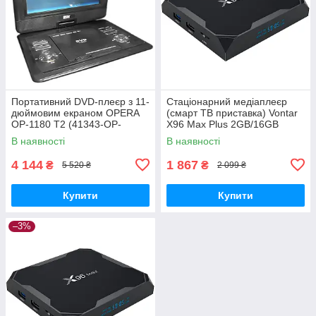
Портативний DVD-плеєр з 11-
Стаціонарний медіаплеєр
дюймовим екраном OPERA
(смарт ТВ приставка) Vontar
OP-1180 T2 (41343-OP-
X96 Max Plus 2GB/16GB
1180_2772)
чорний (X96 Max Plus
В наявності
В наявності
(2/16)_1350)
4 144
1 867
₴
₴
5 520 ₴
2 099 ₴
Купити
Купити
–3%