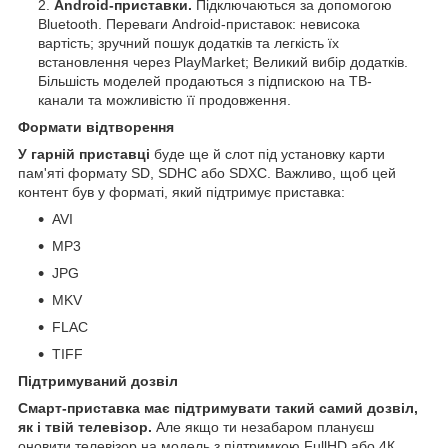
Android-приставки.
Підключаються за допомогою
Bluetooth. Переваги Android-приставок: невисока
вартість; зручний пошук додатків та легкість їх
встановлення через PlayMarket; Великий вибір додатків.
Більшість моделей продаються з підпискою на ТВ-
канали та можливістю її продовження.
Формати відтворення
У гарній приставці
буде ще й слот під установку карти
пам'яті формату SD, SDHC або SDXC. Важливо, щоб цей
контент був у форматі, який підтримує приставка:
AVI
MP3
JPG
MKV
FLAC
TIFF
Підтримуваний дозвіл
Смарт-приставка має підтримувати такий самий дозвіл,
як і твій телевізор.
Але якщо ти незабаром плануєш
оновити телевізор на модель з підтримкою FullHD або 4К,