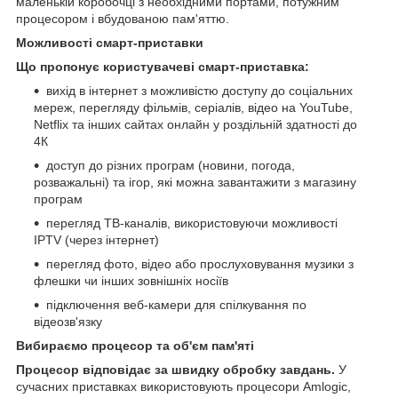
маленькій коробочці з необхідними портами, потужним
процесором і вбудованою пам'яттю.
Можливості смарт-приставки
Що пропонує користувачеві смарт-приставка:
вихід в інтернет з можливістю доступу до соціальних
мереж, перегляду фільмів, серіалів, відео на YouTube,
Netflix та інших сайтах онлайн у роздільній здатності до
4К
доступ до різних програм (новини, погода,
розважальні) та ігор, які можна завантажити з магазину
програм
перегляд ТВ-каналів, використовуючи можливості
IPTV (через інтернет)
перегляд фото, відео або прослуховування музики з
флешки чи інших зовнішніх носіїв
підключення веб-камери для спілкування по
відеозв'язку
Вибираємо процесор та об'єм пам'яті
Процесор відповідає за швидку обробку завдань.
У
сучасних приставках використовують процесори Amlogic,