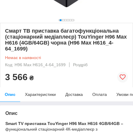
Cмарт ТВ приставка багатофункціональна
(стаціонарний медіаплеєр) TouYinger H96 Max
H616 (4GB/64GB) чорна (H96 Max H616_4-
64_1699)
Немає в наявності
Код: H96 Max H616_4-64_1699
Роздріб
3 566
₴
Опис
Характеристики
Доставка
Оплата
Умови п
Опис
Smart TV приставка TouYinger H96 Max H616 4GB/64GB –
функціональний стаціонарний 4К-медіаплеєр з