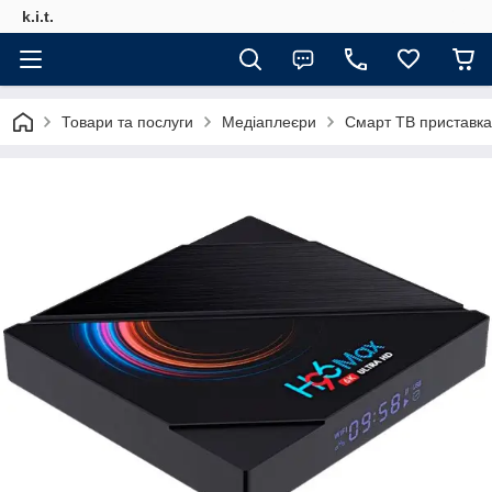
k.i.t.
Товари та послуги
Медіаплеєри
Cмарт ТВ приставка