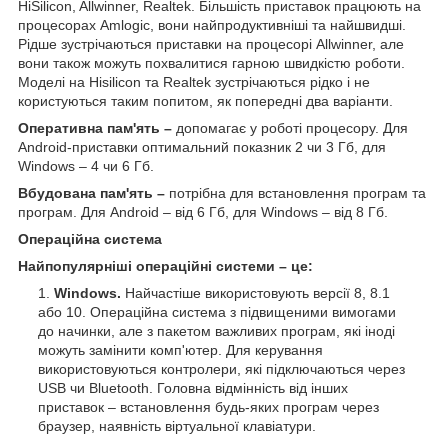
HiSilicon, Allwinner, Realtek. Більшість приставок працюють на
процесорах Amlogic, вони найпродуктивніші та найшвидші.
Рідше зустрічаються приставки на процесорі Allwinner, але
вони також можуть похвалитися гарною швидкістю роботи.
Моделі на Hisilicon та Realtek зустрічаються рідко і не
користуються таким попитом, як попередні два варіанти.
Оперативна пам'ять –
допомагає у роботі процесору. Для
Android-приставки оптимальний показник 2 чи 3 Гб, для
Windows – 4 чи 6 Гб.
Вбудована пам'ять –
потрібна для встановлення програм та
програм. Для Android – від 6 Гб, для Windows – від 8 Гб.
Операційна система
Найпопулярніші операційні системи – це:
Windows.
Найчастіше використовують версії 8, 8.1
або 10. Операційна система з підвищеними вимогами
до начинки, але з пакетом важливих програм, які іноді
можуть замінити комп'ютер. Для керування
використовуються контролери, які підключаються через
USB чи Bluetooth. Головна відмінність від інших
приставок – встановлення будь-яких програм через
браузер, наявність віртуальної клавіатури.