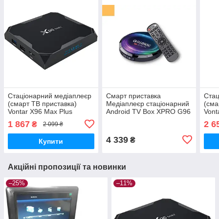
Стаціонарний медіаплеєр
Смарт приставка
Стац
(смарт ТВ приставка)
Медіаплеєр стаціонарний
(сма
Vontar X96 Max Plus
Android TV Box XPRO G96
Vont
2GB/16GB чорний (X96
Max X4 4/64 Gb Android 11
4GB/
1 867
2 6
₴
2 099 ₴
Max Plus (2/16)_1350)
(40769-G96 Max X4 8K)
Max 
4 339
₴
Купити
Акційні пропозиції та новинки
–25%
–11%