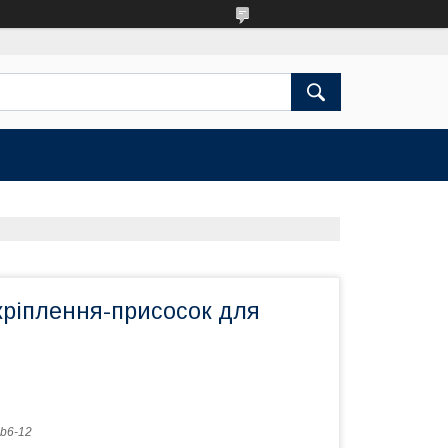
кріплення-присосок для
b6-12