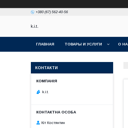
+380 (67) 562-40-56
k.i.t.
ГЛАВНАЯ
ТОВАРЫ И УСЛУГИ
О Н
КОНТАКТИ
k.i.t.
Кіт Костянтин