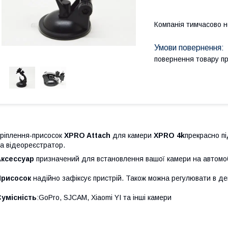
Компанія тимчасово 
повернення товару п
ріплення-присосок
XPRO Attach
для камери
XPRO 4k
прекрасно пі
а відеореєстратор.
Аксессуар
призначений для встановлення вашої камери на автомобіл
Присосок
надійно зафіксує пристрій. Також можна регулювати в де
умісність
:GoPro, SJCAM, Xiaomi YI та інші камери