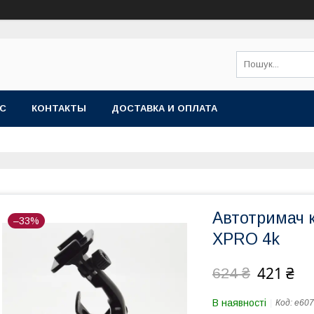
АС
КОНТАКТЫ
ДОСТАВКА И ОПЛАТА
Автотримач 
–33%
XPRO 4k
421 ₴
624 ₴
В наявності
Код:
e607