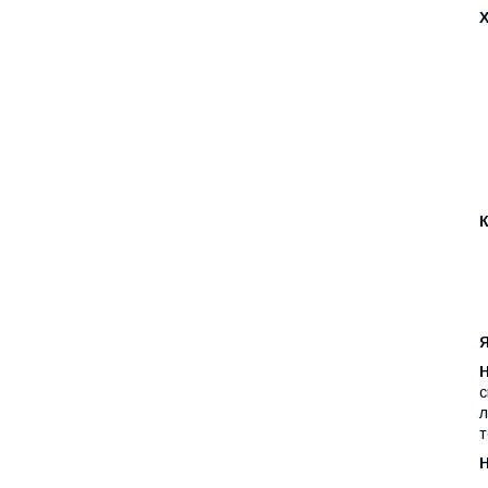
Я
с
л
т
Н