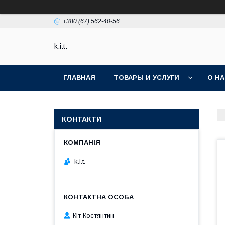
+380 (67) 562-40-56
k.i.t.
ГЛАВНАЯ
ТОВАРЫ И УСЛУГИ
О Н
КОНТАКТИ
k.i.t.
Кіт Костянтин