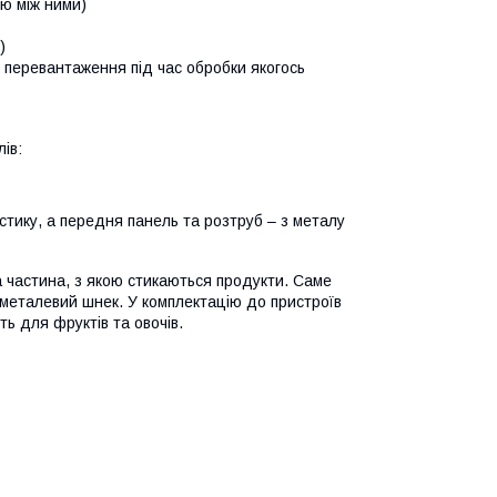
цю між ними)
)
д перевантаження під час обробки якогось
ів:
астику, а передня панель та розтруб – з металу
 частина, з якою стикаються продукти. Саме
 металевий шнек. У комплектацію до пристроїв
ть для фруктів та овочів.