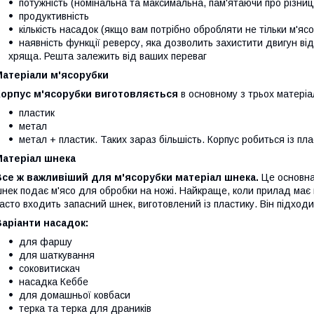
потужність (номінальна та максимальна, пам'ятаючи про різни
продуктивність
кількість насадок (якщо вам потрібно обробляти не тільки м'ясо
наявність функції реверсу, яка дозволить захистити двигун ві
хряща. Решта залежить від ваших переваг
Матеріали м'ясорубки
Корпус м'ясорубки виготовляється
в основному з трьох матеріал
пластик
метал
метал + пластик. Таких зараз більшість. Корпус робиться із пл
Матеріал шнека
Все ж важливіший для м'ясорубки матеріал шнека.
Це основна
нек подає м'ясо для обробки на ножі. Найкраще, коли прилад має
асто входить запасний шнек, виготовлений із пластику. Він підходи
аріанти насадок:
для фаршу
для шаткування
соковитискач
насадка Кеббе
для домашньої ковбаси
терка та терка для драників