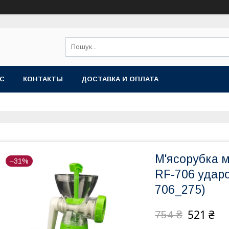
АС
КОНТАКТЫ
ДОСТАВКА И ОПЛАТА
М'ясорубка м
–31%
RF-706 ударо
706_275)
521 ₴
754 ₴