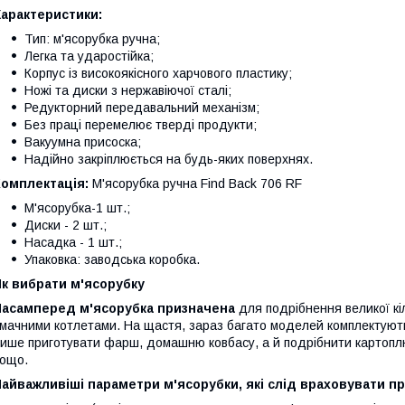
Характеристики:
Тип: м'ясорубка ручна;
Легка та ударостійка;
Корпус із високоякісного харчового пластику;
Ножі та диски з нержавіючої сталі;
Редукторний передавальний механізм;
Без праці перемелює тверді продукти;
Вакуумна присоска;
Надійно закріплюється на будь-яких поверхнях.
Комплектація:
М'ясорубка ручна Find Back 706 RF
М'ясорубка-1 шт.;
Диски - 2 шт.;
Насадка - 1 шт.;
Упаковка: заводська коробка.
к вибрати м'ясорубку
Насамперед м'ясорубка призначена
для подрібнення великої кі
мачними котлетами. На щастя, зараз багато моделей комплектуют
ише приготувати фарш, домашню ковбасу, а й подрібнити картоплю
ощо.
айважливіші параметри м'ясорубки, які слід враховувати пр