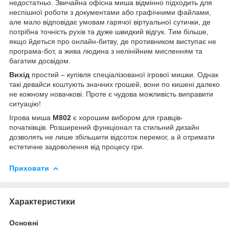
недостатньо. Звичайна офісна миша відмінно підходить для
неспішної роботи з документами або графічними файлами,
але мало відповідає умовам гарячої віртуальної сутички, де
потрібна точність рухів та дуже швидкий відгук. Тим більше,
якщо йдеться про онлайн-битву, де противником виступає не
програма-бот, а жива людина з нелінійним мисленням та
багатим досвідом.
Вихід
простий – купівля спеціалізованої ігрової мишки. Однак
такі девайси коштують значних грошей, вони по кишені далеко
не кожному новачкові. Проте є чудова можливість виправити
ситуацію!
Ігрова миша
M802
є хорошим вибором для гравців-
початківців. Розширений функціонал та стильний дизайн
дозволять не лише збільшити відсоток перемог, а й отримати
естетичне задоволення від процесу гри.
Приховати
Характеристики
Основні