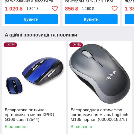
регулюванням висоти та
сенсором XPRO X9 Thor
підс
LED RGB підсвічуванням
(23357-01_414)
Dare
1 020
856
1 3
₴
₴
1 394 ₴
1 190 ₴
XPRO W102 Cool чорні
(РТ0
(23715-01_506)
Купити
Купити
Акційні пропозиції та новинки
–32%
–30%
Бездротова оптична
Беспроводная оптическая
ергономічна миша XPRO
эргономичная мышь Logitech
G109 синя (2544)
M185 черная (00000018378)
В наявності
В наявності