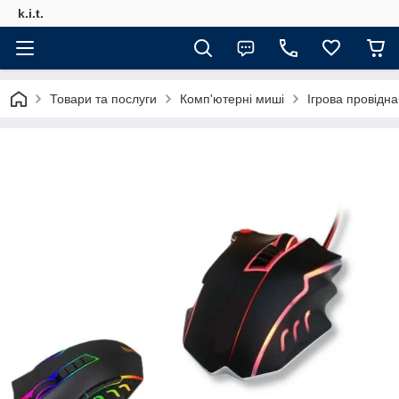
k.i.t.
Товари та послуги
Комп'ютерні миші
Ігрова провідн