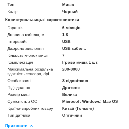
Тип
Миша
Колір
Чорний
Користувальницькі характеристики
Гарантія
6 місяців
Довжина кабелю, м
1.8
Інтерфейс
USB
Джерело живлення
USB кабель
Кількість кнопок миші
7
Комплектація
Ігрова миша 1 шт.
Максимальна роздільна
200-8000
здатність сенсора, dpi
Особливості
З підсвіткою
Під'єднання
Дротове
Розмір миші
Велика
Сумісність з ОС
Microsoft Windows; Mac OS
Країна-виробник товару
Китай (Гонконг)
Тип датчика
Оптичний
Приховати