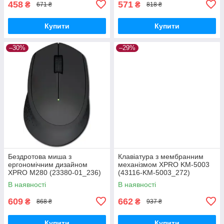
458
571
₴
₴
671 ₴
818 ₴
Купити
Купити
–30%
–29%
Бездротова миша з
Клавіатура з мембранним
ергономічним дизайном
механізмом XPRO KM-5003
XPRO M280 (23380-01_236)
(43116-KM-5003_272)
В наявності
В наявності
609
662
₴
₴
868 ₴
937 ₴
Купити
Купити