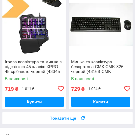
Ігрова клавіатура та мишка з
Мишка та клавіатура
підсвіткою 45 клавіш XPRO-
бездротова CMK CMK-326
45 сріблясто-чорний (43345-
чорний (43168-CMK-
_283)
326_301)
В наявності
В наявності
719
729
₴
₴
1 011 ₴
1 024 ₴
Купити
Купити
Показати ще