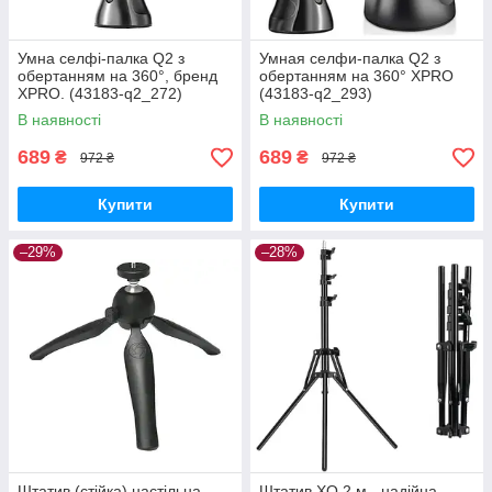
Умна селфі-палка Q2 з
Умная селфи-палка Q2 з
обертанням на 360°, бренд
обертанням на 360° XPRO
XPRO. (43183-q2_272)
(43183-q2_293)
В наявності
В наявності
689
689
₴
₴
972 ₴
972 ₴
Купити
Купити
–29%
–28%
Штатив (стійка) настільна
Штатив XO 2 м - надійна