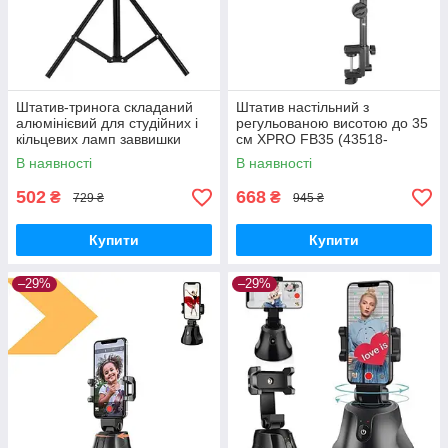
Штатив-тринога складаний
Штатив настільний з
алюмінієвий для студійних і
регульованою висотою до 35
кільцевих ламп заввишки
см XPRO FB35 (43518-
700-2100 мм XPRO STAND
FB35_276)
В наявності
В наявності
LIVELIGHT
502
668
₴
₴
729 ₴
945 ₴
Купити
Купити
–29%
–29%