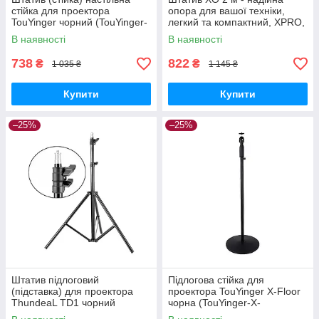
стійка для проектора
опора для вашої техніки,
TouYinger чорний (TouYinger-
легкий та компактний, XPRO,
desktop-tripod_399)
2 м (24245-01_355)
В наявності
В наявності
738
822
₴
₴
1 035 ₴
1 145 ₴
Купити
Купити
–25%
–25%
Штатив підлоговий
Підлогова стійка для
(підставка) для проектора
проектора TouYinger X-Floor
ThundeaL TD1 чорний
чорна (TouYinger-X-
(ThundeaL-TD1_770)
Floor_2250)