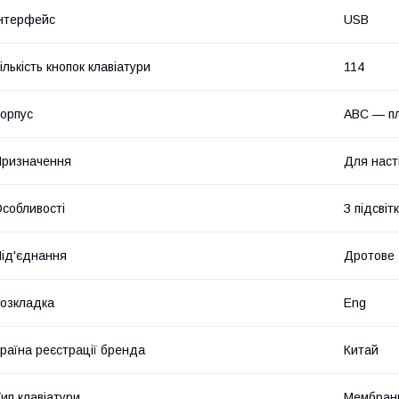
нтерфейс
USB
ількість кнопок клавіатури
114
орпус
ABC — п
ризначення
Для наст
собливості
З підсвіт
ід'єднання
Дротове
озкладка
Eng
раїна реєстрації бренда
Китай
ип клавіатури
Мембран