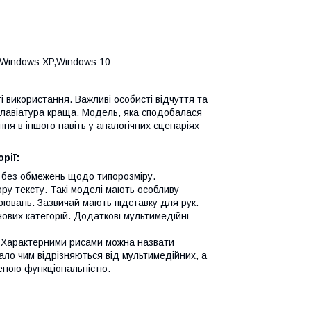
,Windows XP,Windows 10
і використання. Важливі особисті відчуття та
 клавіатура краща. Модель, яка сподобалася
я в іншого навіть у аналогічних сценаріях
рії:
е без обмежень щодо типорозміру.
ору тексту. Такі моделі мають особливу
рювань. Зазвичай мають підставку для рук.
нових категорій. Додаткові мультимедійні
ту. Характерними рисами можна назвати
мало чим відрізняються від мультимедійних, а
еною функціональністю.