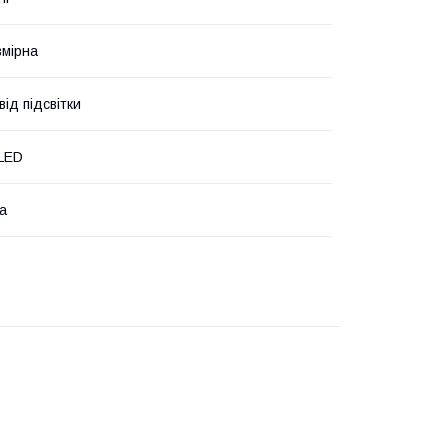
мірна
ід підсвітки
LED
ка