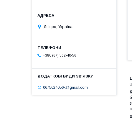
Дніпро, Україна
+380 (67) 562-40-56
щ
0675624056k@gmail.com
К
б
в
с