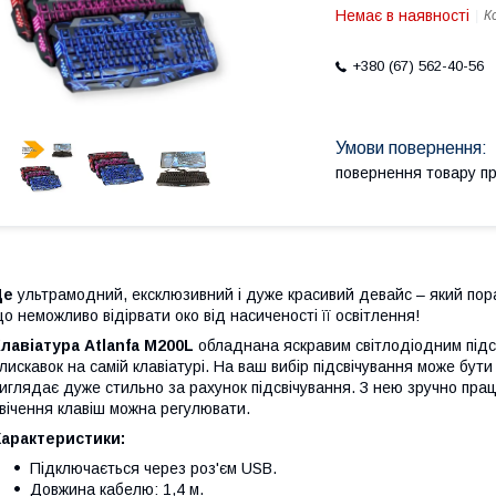
Немає в наявності
К
+380 (67) 562-40-56
повернення товару п
Це
ультрамодний, ексклюзивний і дуже красивий девайс – який пора
о неможливо відірвати око від насиченості її освітлення!
лавіатура Atlanfa M200L
обладнана яскравим світлодіодним підсв
лискавок на самій клавіатурі. На ваш вибір підсвічування може бут
иглядає дуже стильно за рахунок підсвічування. З нею зручно працю
вічення клавіш можна регулювати.
Характеристики:
Підключається через роз'єм USB.
Довжина кабелю: 1,4 м.