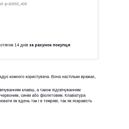
од:
lp-83550_409
ротягом 14 днів
за рахунок покупця
дує кожного користувача. Вона настільки вражає,
ічуванням клавіш, а також підсвічуванням
и червоним, синім або фіолетовим. Клавіатура
вати як вдень так і в темряві, так як яскравість