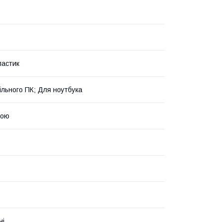
ластик
ільного ПК; Для ноутбука
кою
ні