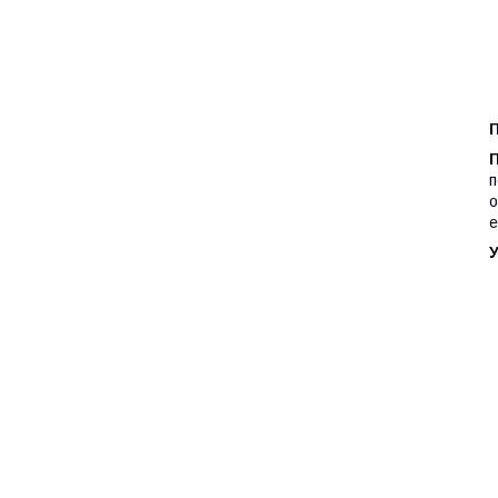
П
п
о
е
У