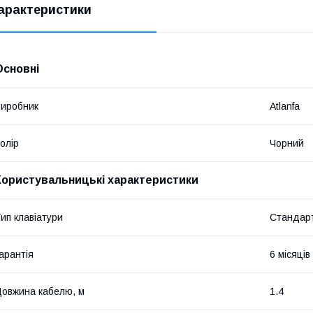
арактеристики
Основні
иробник
Atlanfa
олір
Чорний
Користувальницькі характеристики
ип клавіатури
Стандар
арантія
6 місяців
овжина кабелю, м
1.4