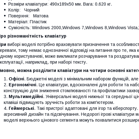
Розміри клавіатури: 490х189х50 мм. Вага: 0.620 кг.
Колір: Чорний
Поверхня: Матова
Матеріал: Пластик
Сумісність: Windows 2000,Windows 7,Windows 8,Windows Vista
ро різноманітність клавіатур
При
виборі моделі потрібно враховувати призначення та особливост
ереваги, тому немає однозначної відповіді на питання про те, яка
дному користувачеві, може викликати розчарування та роздратуванн
ксплуатації, наприклад, при наборі тексту.
мовно, можна розділити клавіатури на чотири основні катего
Офісні
. Бюджетні моделі з мінімальним набором функцій, ал
Ергономічні
. Це клавіатури, вдосконалені для роботи та наб
конструкцію для зниження стомлюваності та профілактики захво
Мультимедійні
. Універсальні моделі нижньої та середньої ці
клавіші підвищують зручність роботи за комп'ютером.
Геймерські
. Такі пристрої адаптовані для ігор та кіберспор
агресивний дизайн та підсвічування. Недорогі ігрові клавіатури 
моделі верхнього цінового сегмента можуть похвалитися розшир