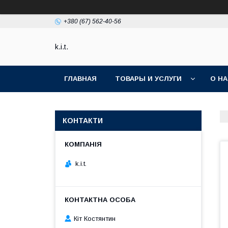
+380 (67) 562-40-56
k.i.t.
ГЛАВНАЯ
ТОВАРЫ И УСЛУГИ
О Н
КОНТАКТИ
k.i.t.
Кіт Костянтин