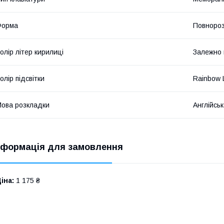
Форма
Повнороз
олір літер кирилиці
Залежно в
олір підсвітки
Rainbow 
ова розкладки
Англійсь
нформація для замовлення
іна:
1 175 ₴