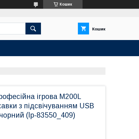
Кошик
Кошик
рофесійна ігрова M200L
авки з підсвічуванням USB
 чорний (lp-83550_409)