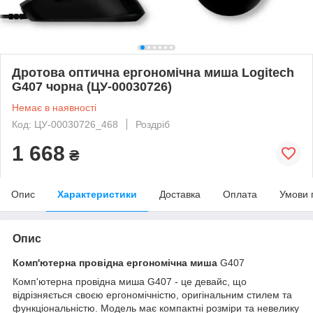
Дротова оптична ергономічна миша Logitech
G407 чорна (ЦУ-00030726)
Немає в наявності
Код: ЦУ-00030726_468
Роздріб
1 668
₴
Опис
Характеристики
Доставка
Оплата
Умови 
Опис
Комп'ютерна провідна ергономічна миша
G407
Комп'ютерна провідна миша G407 - це девайс, що
відрізняється своєю ергономічністю, оригінальним стилем та
функціональністю. Модель має компактні розміри та невелику