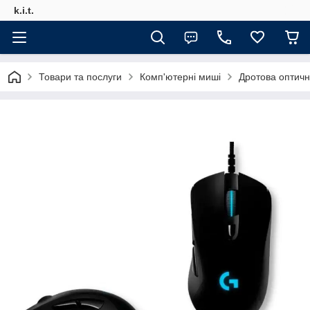
k.i.t.
Товари та послуги
Комп'ютерні миші
Дротова оптичн