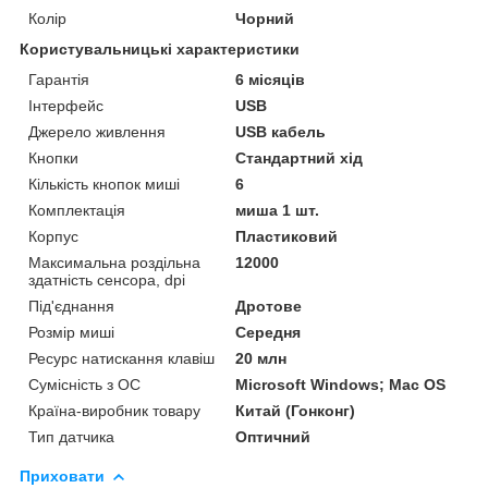
Колір
Чорний
Користувальницькі характеристики
Гарантія
6 місяців
Інтерфейс
USB
Джерело живлення
USB кабель
Кнопки
Стандартний хід
Кількість кнопок миші
6
Комплектація
миша 1 шт.
Корпус
Пластиковий
Максимальна роздільна
12000
здатність сенсора, dpi
Під'єднання
Дротове
Розмір миші
Середня
Ресурс натискання клавіш
20 млн
Сумісність з ОС
Microsoft Windows; Mac OS
Країна-виробник товару
Китай (Гонконг)
Тип датчика
Оптичний
Приховати