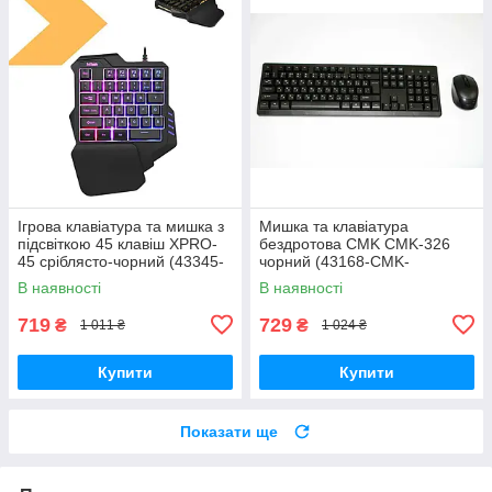
Ігрова клавіатура та мишка з
Мишка та клавіатура
підсвіткою 45 клавіш XPRO-
бездротова CMK CMK-326
45 сріблясто-чорний (43345-
чорний (43168-CMK-
_283)
326_301)
В наявності
В наявності
719
729
₴
₴
1 011 ₴
1 024 ₴
Купити
Купити
Показати ще