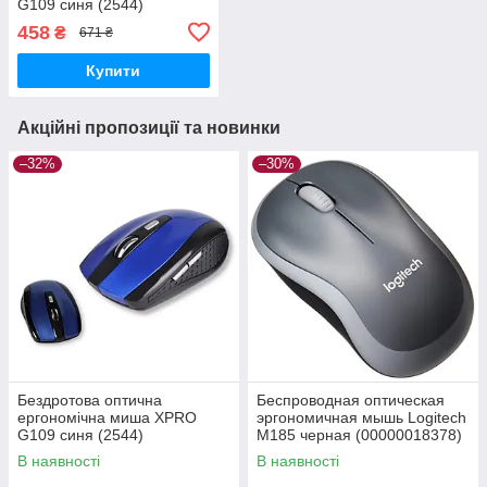
G109 синя (2544)
458
₴
671 ₴
Купити
Акційні пропозиції та новинки
–32%
–30%
Бездротова оптична
Беспроводная оптическая
ергономічна миша XPRO
эргономичная мышь Logitech
G109 синя (2544)
M185 черная (00000018378)
В наявності
В наявності