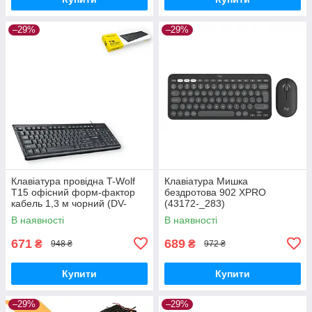
–29%
–29%
Клавіатура провідна T-Wolf
Клавіатура Мишка
T15 офісний форм-фактор
бездротова 902 XPRO
кабель 1,3 м чорний (DV-
(43172-_283)
169475_302)
В наявності
В наявності
671
689
₴
₴
948 ₴
972 ₴
Купити
Купити
–29%
–29%