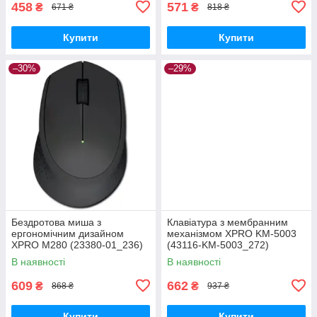
458
571
₴
₴
671 ₴
818 ₴
Купити
Купити
–30%
–29%
Бездротова миша з
Клавіатура з мембранним
ергономічним дизайном
механізмом XPRO KM-5003
XPRO M280 (23380-01_236)
(43116-KM-5003_272)
В наявності
В наявності
609
662
₴
₴
868 ₴
937 ₴
Купити
Купити