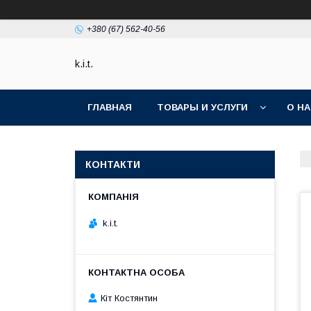
+380 (67) 562-40-56
k.i.t.
ГЛАВНАЯ
ТОВАРЫ И УСЛУГИ
О Н
КОНТАКТИ
k.i.t.
Кіт Костянтин