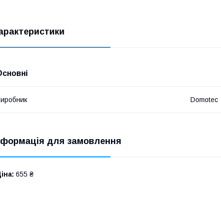
арактеристики
Основні
иробник
Domotec
нформація для замовлення
іна:
655 ₴