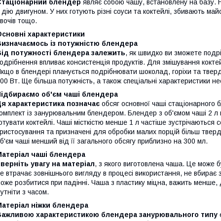
Стаціонарний блендер
являє собою чашу, встановлену на базу. Н
 дію двигуном. У них готують різні соуси та коктейлі, збивають ма
вочів тощо.
Основні характеристики
Визначаємось із потужністю блендера
Від потужності блендера залежить
, як швидко ви зможете подр
одрібнення впливає консистенція продуктів. Для змішування коктей
кщо в блендері планується подрібнювати шоколад, горіхи та твер
00 Вт. Ще більша потужність, а також спеціальні характеристики н
Підбираємо об'єм чаші блендера
Ця характеристика позначає
обсяг основної чаші стаціонарного 
омплект із занурювальним блендером. Блендер з об'ємом чаші 2 л п
отувати коктейлі. Чаші місткістю менше 1 л частіше зустрічаютьс
ристосування та призначені для обробки малих порцій більш тверд
б'єм чаші менший від її загального обсягу приблизно на 300 мл.
Матеріал чаші блендера
верніть увагу на матеріал
, з якого виготовлена ​​чаша. Це може 
е втрачає зовнішнього вигляду в процесі використання, не вбирає 
оже розбитися при падінні. Чаша з пластику міцна, важить менше,
утніти з часом.
Матеріал ніжки блендера
Важливою характеристикою блендера занурювального типу