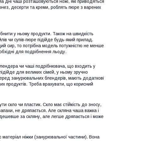
а дні чаші розташовуються ножі, які приводяться
йонез, десерти та креми, роблять пюре з варених
ібнити у ньому продукти. Також на швидкість
лів чи супів-пюре підійде будь-який прилад.
дий сир, то потрібна модель потужністю не менше
еобхідні для подрібнення льоду.
блендера чи чаші подрібнювача, що входить у
ідійде для великих сімей, у ньому зручно
я серед занурювальних блендерів, мають додаткові
их продуктів. Треба врахувати, що корисний
бути скло чи пластик. Скло має стійкість до зносу,
запахи, не дряпається. Але скляна чаша важка і
 дешевше за скляну, але легше дряпається і може
є матеріал ніжки (занурювальної частини). Вона