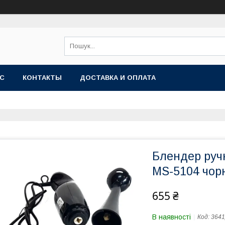
АС
КОНТАКТЫ
ДОСТАВКА И ОПЛАТА
Блендер руч
MS-5104 чор
655 ₴
В наявності
Код:
3641