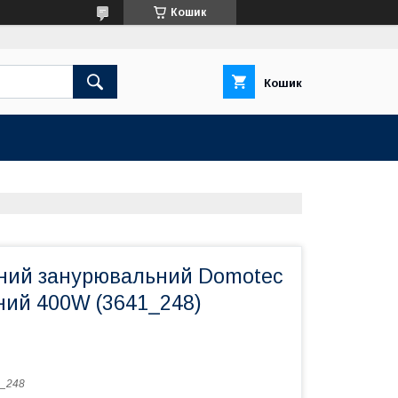
Кошик
Кошик
ний занурювальний Domotec
ний 400W (3641_248)
_248