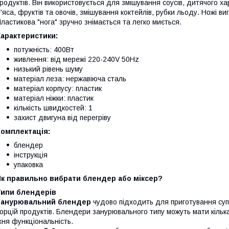
родуктів. Він використовується для змішування соусів, дитячого х
'яса, фруктів та овочів, змішування коктейлів, рубки льоду. Ножі виг
ластикова "нога" зручно знімається та легко миється.
Характеристики:
потужність: 400Вт
живлення: від мережі 220-240V 50Hz
низький рівень шуму
матеріал леза: нержавіюча сталь
матеріал корпусу: пластик
матеріал ніжки: пластик
кількість швидкостей: 1
захист двигуна від перегріву
Комплектація:
блендер
інструкція
упаковка
Як правильно вибрати блендер або міксер?
Типи блендерів
Занурювальний блендер
чудово підходить для приготування супі
орцій продуктів. Блендери занурювального типу можуть мати кілька
хня функціональність.