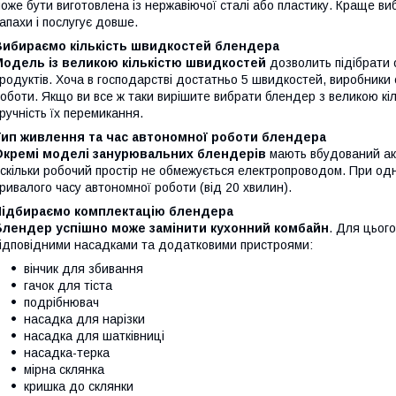
оже бути виготовлена ​​із нержавіючої сталі або пластику. Краще ви
апахи і послугує довше.
Вибираємо кількість швидкостей блендера
Модель із великою кількістю швидкостей
дозволить підібрати 
родуктів. Хоча в господарстві достатньо 5 швидкостей, виробники 
оботи. Якщо ви все ж таки вирішите вибрати блендер з великою кіл
ручність їх перемикання.
Тип живлення та час автономної роботи блендера
Окремі моделі занурювальних блендерів
мають вбудований ак
скільки робочий простір не обмежується електропроводом. При од
ривалого часу автономної роботи (від 20 хвилин).
Підбираємо комплектацію блендера
Блендер успішно може замінити кухонний комбайн
. Для цьог
ідповідними насадками та додатковими пристроями:
вінчик для збивання
гачок для тіста
подрібнювач
насадка для нарізки
насадка для шатківниці
насадка-терка
мірна склянка
кришка до склянки