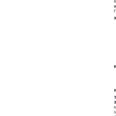
п
м
П
п
ї