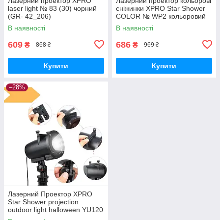
Лазерний проектор XPRO
Лазерний проектор кольорові
laser light № 83 (30) чорний
сніжинки XPRO Star Shower
(GR- 42_206)
COLOR № WP2 кольоровий
(GR-65_260)
В наявності
В наявності
609
686
₴
₴
868 ₴
969 ₴
Купити
Купити
–28%
Лазерний Проектор XPRO
Star Shower projection
outdoor light halloween YU120
чорний (GR- 63_433)