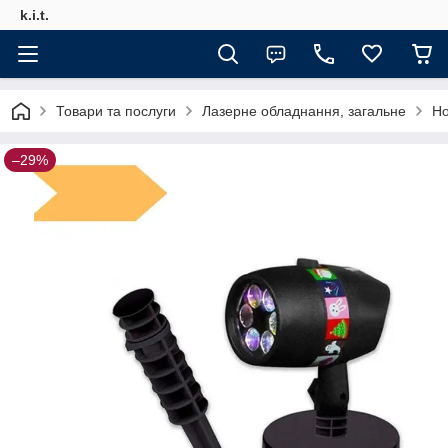
k.i.t.
Товари та послуги
Лазерне обладнання, загальне
Но
–29%