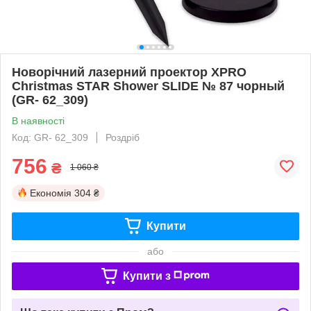
Новорічний лазерний проектор XPRO
Christmas STAR Shower SLIDE № 87 чорный
(GR- 62_309)
В наявності
Код: GR- 62_309
Роздріб
756
₴
1 060 ₴
Економія
304 ₴
Купити
або
Купити з