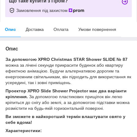
Що таке купити з Пром?
Замовлення під захистом
Опис
Доставка
Оплата
Умови повернення
Опис
За допомогою XPRO Christmas STAR Shower SLIDE № 87
можна за лічені секунди прикрасити будинок або квартиру
ефектною анімацією. Будучи альтернативою дорогим та
енергоємним світильникам, він підходить для використання як
усередині, так і зовні приміщень.
Проектор XPRO Slide Shower Projector має два варіанти
кріплення.
За допомогою пластикових прищіпок він легко
кріпиться до снігу або землі, а за допомогою підставки можна
розмістити на будь-якій горизонтальній поверхні.
Ви зможете в найкоротший термін влаштувати свято у
себе вдома!
Характеристики: