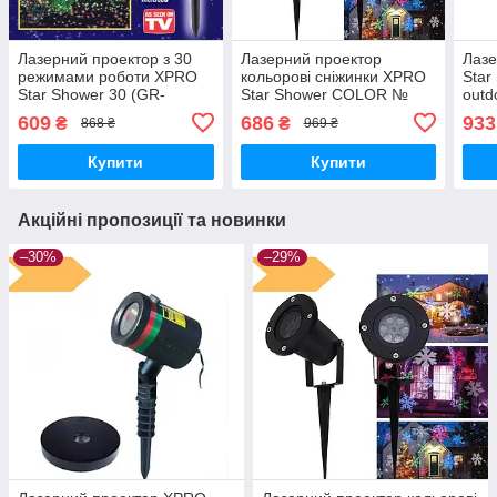
Лазерний проектор з 30
Лазерний проектор
Лаз
режимами роботи XPRO
кольорові сніжинки XPRO
Star
Star Shower 30 (GR-
Star Shower COLOR №
outd
66_230)
WP2 кольоровий (GR-
YU12
609
686
933
₴
₴
868 ₴
969 ₴
65_260)
63_4
Купити
Купити
Акційні пропозиції та новинки
–30%
–29%