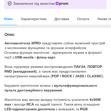
Замовлення під захистом
Опис
Характеристики
Доставка
Оплата
Умови п
Опис
Автомагнітола XPRO
представляє собою музичний пристрій
з численними функціями та зручним інтерфейсом.
Основна функція магнітоли - відтворення музики в форматі
mp3 з
USB-носіїв
і
флеш-карт
.
Вона підтримує режими воспроизведения
ПАУЗА
,
ПОВТОР
,
RND (випадковий)
, а також має предустановлені
налаштування еквалайзера (
POP / ROCK / JASS / CLASSIC
).
Керувати магнітолою можна з
мультифункціонального
пульта дистанційного керування
.
Магнітола має високу вихідну потужність усилителя
4х50W
max
і виходи
RCA
на задній панелі. Також вона оснащена
LED-індикаторним дисплеєм
з анімацією та
RGB