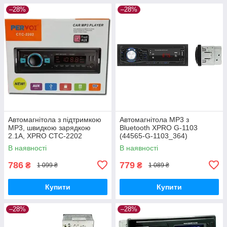
–28%
–28%
Автомагнітола з підтримкою
Автомагнітола MP3 з
MP3, швидкою зарядкою
Bluetooth XPRO G-1103
2.1A, XPRO CTC-2202
(44565-G-1103_364)
(44846-CTC-2202_368)
В наявності
В наявності
786
779
₴
₴
1 099 ₴
1 089 ₴
Купити
Купити
–28%
–28%