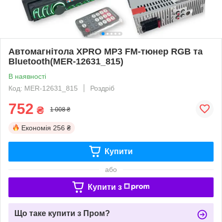
Автомагнітола XPRO MP3 FM-тюнер RGB та
Bluetooth(MER-12631_815)
В наявності
Код: MER-12631_815
Роздріб
752
₴
1 008 ₴
Економія
256 ₴
Купити
або
Купити з
Що таке купити з Пром?