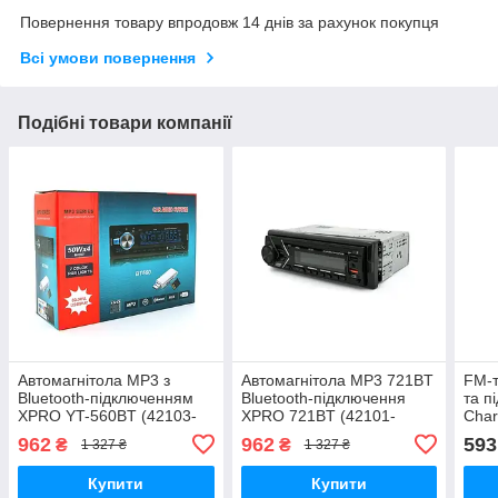
Повернення товару впродовж 14 днів за рахунок покупця
Всі умови повернення
Подібні товари компанії
Автомагнітола MP3 з
Автомагнітола MP3 721BT
FM-т
Bluetooth-підключенням
Bluetooth-підключення
та п
XPRO YT-560BT (42103-
XPRO 721BT (42101-
Char
560BT_506)
721BT_506)
(372
962
962
593
₴
₴
1 327 ₴
1 327 ₴
Купити
Купити