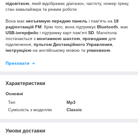
підсвіткою
, який відображає діапазон, частоту, номер треку,
стан еквалайзера та режим роботи.
Вона має
несъемную передню панель
і пам'ять на
18
радіостанцій FM
. Крім того, вона підтримує
Bluetooth
, має
USB-інтерфейс
і підтримку карт пам'яті
SD
. Магнітола
постачається з
монтажною шахтою
,
проводами
для
підключення,
пультом Дистанційного Управления
,
інструкцією
на англійському мовою та
упаковкою
.
Приховати
Характеристики
Основні
Тип
Mp3
Сумісність з моделлю
Classic
Умови доставки