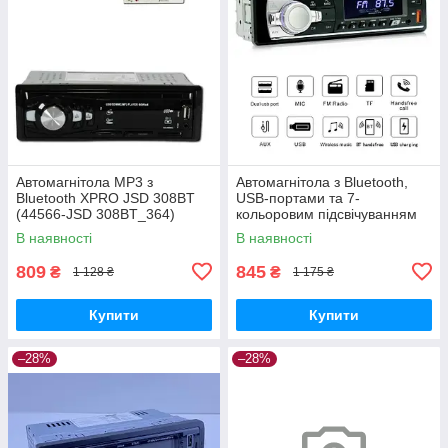
Автомагнітола MP3 з
Автомагнітола з Bluetooth,
Bluetooth XPRO JSD 308BT
USB-портами та 7-
(44566-JSD 308BT_364)
кольоровим підсвічуванням
XPRO JSD-521 BT (42460-
В наявності
В наявності
JSD-521_506)
809
845
₴
₴
1 128 ₴
1 175 ₴
Купити
Купити
–28%
–28%