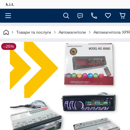
k.i.t.
Товари та послуги
Автомагнітоли
Автомагнітола XP
–25%