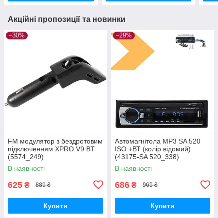
Акційні пропозиції та новинки
–30%
–29%
FM модулятор з бездротовим
Автомагнітола MP3 SA 520
підключенням XPRO V9 BT
ISO +ВТ (колір відомий)
(5574_249)
(43175-SA 520_338)
В наявності
В наявності
625
686
₴
₴
889 ₴
969 ₴
Купити
Купити