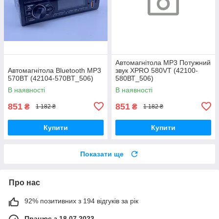
Автомагнітола MP3 Потужний
Автомагнітола Bluetooth MP3
звук XPRO 580VT (42100-
570BT (42104-570BT_506)
580ВТ_506)
В наявності
В наявності
851
851
₴
₴
1 182 ₴
1 182 ₴
Купити
Купити
Показати ще
Про нас
92% позитивних з 194 відгуків за рік
Працює з 18.07.2023