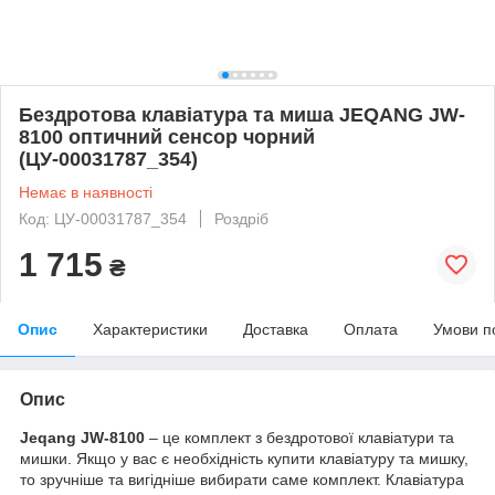
Бездротова клавіатура та миша JEQANG JW-
8100 оптичний сенсор чорний
(ЦУ-00031787_354)
Немає в наявності
Код: ЦУ-00031787_354
Роздріб
1 715
₴
Опис
Характеристики
Доставка
Оплата
Умови п
Опис
Jeqang JW-8100
– це комплект з бездротової клавіатури та
мишки. Якщо у вас є необхідність купити клавіатуру та мишку,
то зручніше та вигідніше вибирати саме комплект. Клавіатура