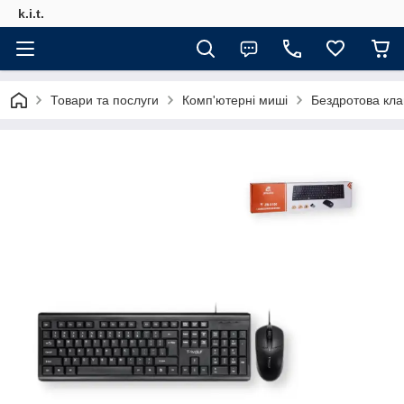
k.i.t.
Товари та послуги
Комп'ютерні миші
Бездротова кл