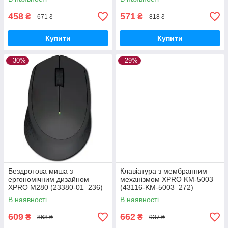
458
571
₴
₴
671 ₴
818 ₴
Купити
Купити
–30%
–29%
Бездротова миша з
Клавіатура з мембранним
ергономічним дизайном
механізмом XPRO KM-5003
XPRO M280 (23380-01_236)
(43116-KM-5003_272)
В наявності
В наявності
609
662
₴
₴
868 ₴
937 ₴