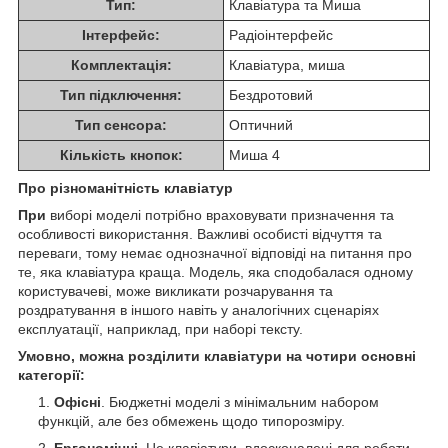
Тип:
Клавіатура та Миша
Інтерфейс:
Радіоінтерфейс
Комплектація:
Клавіатура, миша
Тип підключення:
Бездротовий
Тип сенсора:
Оптичний
Кількість кнопок:
Миша 4
Про різноманітність клавіатур
При
виборі моделі потрібно враховувати призначення та
особливості використання. Важливі особисті відчуття та
переваги, тому немає однозначної відповіді на питання про
те, яка клавіатура краща. Модель, яка сподобалася одному
користувачеві, може викликати розчарування та
роздратування в іншого навіть у аналогічних сценаріях
експлуатації, наприклад, при наборі тексту.
Умовно, можна розділити клавіатури на чотири основні
категорії:
Офісні
. Бюджетні моделі з мінімальним набором
функцій, але без обмежень щодо типорозміру.
Ергономічні
. Це клавіатури, вдосконалені для роботи