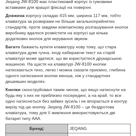
Jeqang JW-8100 має пластиковий корпус із гумовими
вставками для кращої фіксації на поверхні.
Довжина
корпусу складає 415 мм, ширина 117 мм, тобто
клавіатура за розмірами не більше загальноприйнятих
стандартів, проте завдяки компактному розташування кнопок
виробнику вдалося розмістити на корпусі ще кілька
додаткових кнопок для керування звуком.
Багато
бажають купити клавіатуру нову тому, що стара
клавіатура дуже гучна, іноді набираючи текст на старій
клавіатурі може здатися, що ви користуєтеся друкарською
машиною. На щастя на клавіатурі JW-8100 кнопки
натискаються тихо, легко і можна сказати приємно, глибина
одного натискання кнопки менша, ніж у стандартних
дешевших моделях.
Кнопки
сконструйовані таким чином, що якщо натиснути на
будь-яку з них не приблизно посередині, а на край, то все
одно натиснеться без зайвих зусиль і не впорається в контур
вирізу під цю кнопку. Jeqang JW-8100 – це бездротова
клавіатура, тому для її живлення використовуються дві
батареї типу ААА.
Бренд:
JEQANG