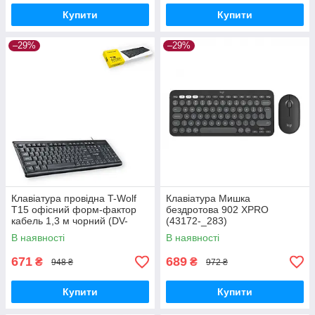
Купити
Купити
–29%
–29%
Клавіатура провідна T-Wolf
Клавіатура Мишка
T15 офісний форм-фактор
бездротова 902 XPRO
кабель 1,3 м чорний (DV-
(43172-_283)
169475_302)
В наявності
В наявності
671
689
₴
₴
948 ₴
972 ₴
Купити
Купити