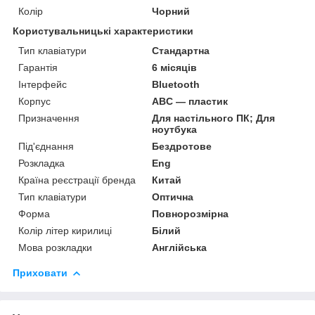
Колір
Чорний
Користувальницькі характеристики
Тип клавіатури
Стандартна
Гарантія
6 місяців
Інтерфейс
Bluetooth
Корпус
ABC — пластик
Призначення
Для настільного ПК; Для
ноутбука
Під'єднання
Бездротове
Розкладка
Eng
Країна реєстрації бренда
Китай
Тип клавіатури
Оптична
Форма
Повнорозмірна
Колір літер кирилиці
Білий
Мова розкладки
Англійська
Приховати