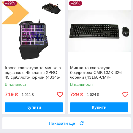
–29%
–29%
Ігрова клавіатура та мишка з
Мишка та клавіатура
підсвіткою 45 клавіш XPRO-
бездротова CMK CMK-326
45 сріблясто-чорний (43345-
чорний (43168-CMK-
_283)
326_301)
В наявності
В наявності
719
729
₴
₴
1 011 ₴
1 024 ₴
Купити
Купити
Показати ще