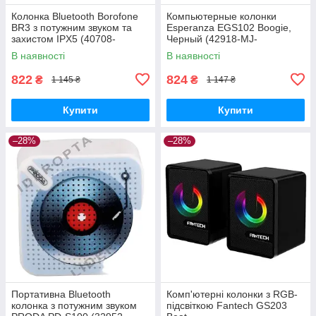
Колонка Bluetooth Borofone
Компьютерные колонки
BR3 з потужним звуком та
Esperanza EGS102 Boogie,
захистом IPX5 (40708-
Черный (42918-MJ-
01_397)
100A_390)
В наявності
В наявності
822
824
₴
₴
1 145 ₴
1 147 ₴
Купити
Купити
–28%
–28%
Портативна Bluetooth
Комп'ютерні колонки з RGB-
колонка з потужним звуком
підсвіткою Fantech GS203