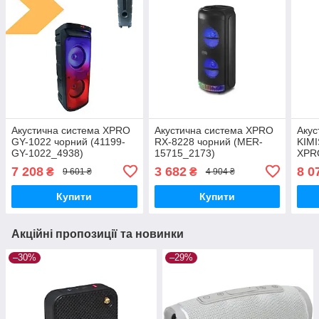
Акустична система XPRO
Акустична система XPRO
Акус
GY-1022 чорний (41199-
RX-8228 чорний (MER-
KIMI
GY-1022_4938)
15715_2173)
XPR
218_
7 208
3 682
8 0
₴
₴
9 601 ₴
4 904 ₴
Купити
Купити
Акційні пропозиції та новинки
–30%
–29%