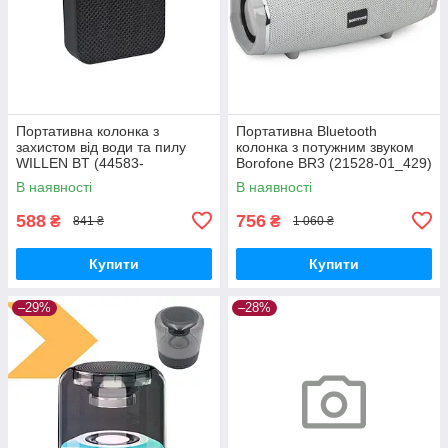
Портативна колонка з
Портативна Bluetooth
захистом від води та пилу
колонка з потужним звуком
WILLEN BT (44583-
Borofone BR3 (21528-01_429)
9145_213)
В наявності
В наявності
588
756
₴
₴
841 ₴
1 060 ₴
Купити
Купити
–29%
–28%