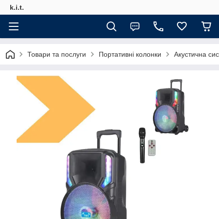
k.i.t.
Товари та послуги
Портативні колонки
Акустична си