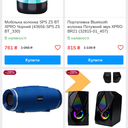
Мобільна колонка SPS Z5 BT
Портативна Bluetooth
XPRO Чорний (43656-SPS Z5
колонка Потужний звук XPRO
BT_330)
BR21 (32815-01_407)
В наявності
В наявності
761
815
₴
₴
1 066 ₴
1 136 ₴
Купити
Купити
–28%
–28%