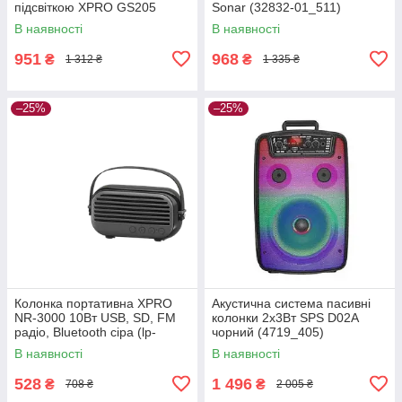
підсвіткою XPRO GS205
Sonar (32832-01_511)
Hellscream (32834-01_497)
В наявності
В наявності
951
968
₴
₴
1 312 ₴
1 335 ₴
–25%
–25%
Колонка портативна XPRO
Акустична система пасивні
NR-3000 10Вт USB, SD, FM
колонки 2х3Вт SPS D02A
радіо, Bluetooth сіра (lp-
чорний (4719_405)
88785)
В наявності
В наявності
528
1 496
₴
₴
708 ₴
2 005 ₴