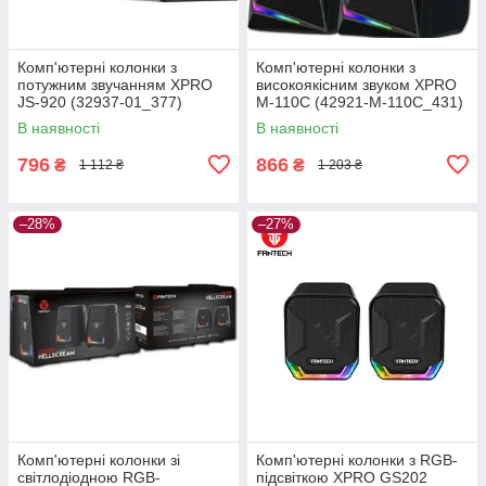
Комп'ютерні колонки з
Комп'ютерні колонки з
потужним звучанням XPRO
високоякісним звуком XPRO
JS-920 (32937-01_377)
M-110C (42921-M-110C_431)
В наявності
В наявності
796
866
₴
₴
1 112 ₴
1 203 ₴
–28%
–27%
Комп'ютерні колонки зі
Комп'ютерні колонки з RGB-
світлодіодною RGB-
підсвіткою XPRO GS202