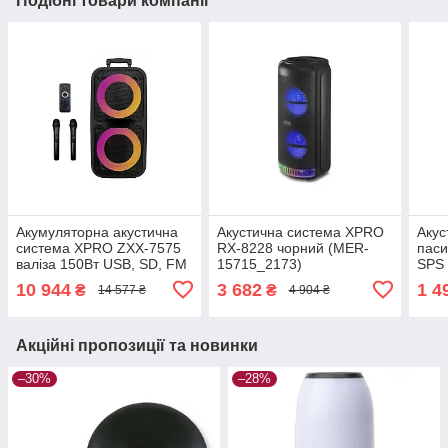
Подібні товари компанії
Акумуляторна акустична
Акустична система XPRO
Акус
система XPRO ZXX-7575
RX-8228 чорний (MER-
паси
валіза 150Вт USB, SD, FM
15715_2173)
SPS
радіо, Bluetooth, 2
(471
10 944
3 682
1 4
₴
₴
14 577 ₴
4 904 ₴
радіомікрофона, ДУ чорна
(ZXX-7575)
Акційні пропозиції та новинки
–30%
–28%