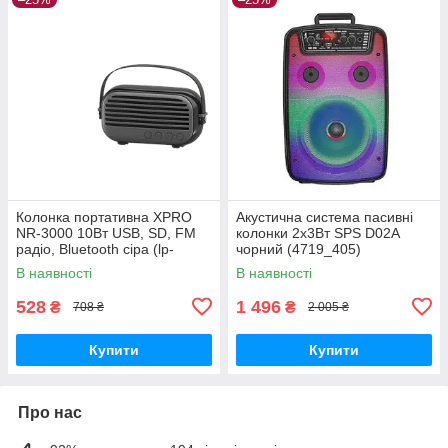
Колонка портативна XPRO
Акустична система пасивні
NR-3000 10Вт USB, SD, FM
колонки 2х3Вт SPS D02A
радіо, Bluetooth сіра (lp-
чорний (4719_405)
88785)
В наявності
В наявності
528
1 496
₴
₴
708 ₴
2 005 ₴
Купити
Купити
Про нас