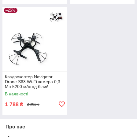
–25%
Квадрокоптер Navigator
Drone S63 Wi-Fi камера 0,3
Мп 5200 мА/год білий
(S63_1029)
В наявності
1 788
₴
2 382 ₴
Про нас