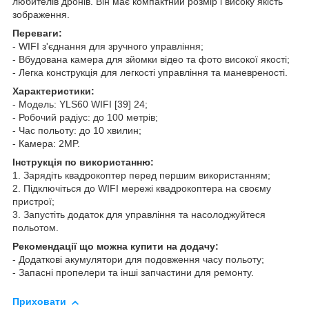
любителів дронів. Він має компактний розмір і високу якість
зображення.
Переваги:
- WIFI з'єднання для зручного управління;
- Вбудована камера для зйомки відео та фото високої якості;
- Легка конструкція для легкості управління та маневреності.
Характеристики:
- Модель: YLS60 WIFI [39] 24;
- Робочий радіус: до 100 метрів;
- Час польоту: до 10 хвилин;
- Камера: 2MP.
Інструкція по використанню:
1. Зарядіть квадрокоптер перед першим використанням;
2. Підключіться до WIFI мережі квадрокоптера на своєму
пристрої;
3. Запустіть додаток для управління та насолоджуйтеся
польотом.
Рекомендації що можна купити на додачу:
- Додаткові акумулятори для подовження часу польоту;
- Запасні пропелери та інші запчастини для ремонту.
Приховати