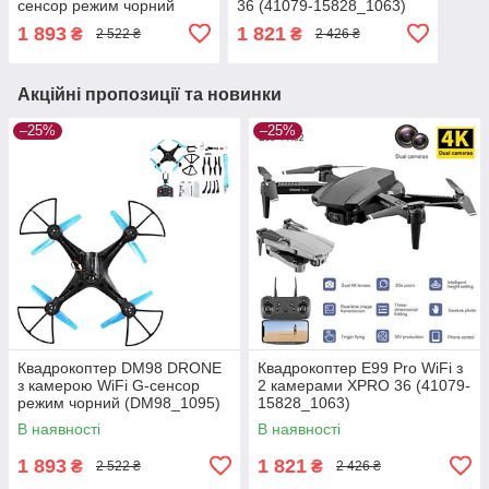
сенсор режим чорний
36 (41079-15828_1063)
(DM98_1095)
1 893
1 821
₴
₴
2 522 ₴
2 426 ₴
Акційні пропозиції та новинки
–25%
–25%
Квадрокоптер DM98 DRONE
Квадрокоптер E99 Pro WiFi з
з камерою WiFi G-сенсор
2 камерами XPRO 36 (41079-
режим чорний (DM98_1095)
15828_1063)
В наявності
В наявності
1 893
1 821
₴
₴
2 522 ₴
2 426 ₴