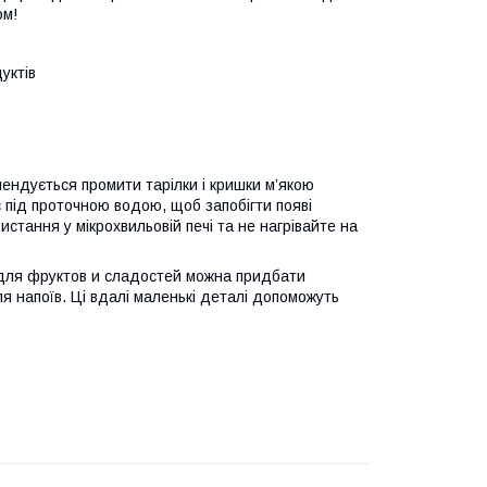
ом!
уктів
ндується промити тарілки і кришки м’якою
 під проточною водою, щоб запобігти появі
стання у мікрохвильовій печі та не нагрівайте на
для фруктов и сладостей можна придбати
ля напоїв. Ці вдалі маленькі деталі допоможуть