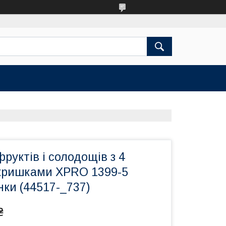
руктів і солодощів з 4
 кришками XPRO 1399-5
інки (44517-_737)
₴