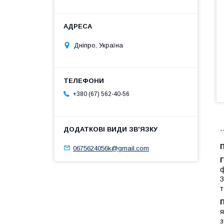
Дніпро, Україна
+380 (67) 562-40-56
`
П
0675624056k@gmail.com
ф
З
т
я
з