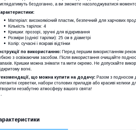
иглядатимуть бездоганно, а ви зможете насолоджуватися момент
Характеристики:
Матеріал: високоякісний пластик, безпечний для харчових прод
Кількість тарілок: 4
Кришки: прозорі, зручні для відкривання
Розміри (однієї тарілки): 25 см в діаметрі
Колір: сучасні і яскраві відтінки
нструкції по використанню:
Перед першим використанням рекоме
убкою з освіжаючим засобом. Після використання очищайте поднос
апахів. Кришки можна знімати та мити окремо. Не допускайте викори
ідкритому вогні.
Рекомендації, що можна купити на додачу:
Разом з подносом 
легантні серветки, набори столових приладів або красиві келихи д
творити незабутню атмосферу вашого свята!
``
арактеристики