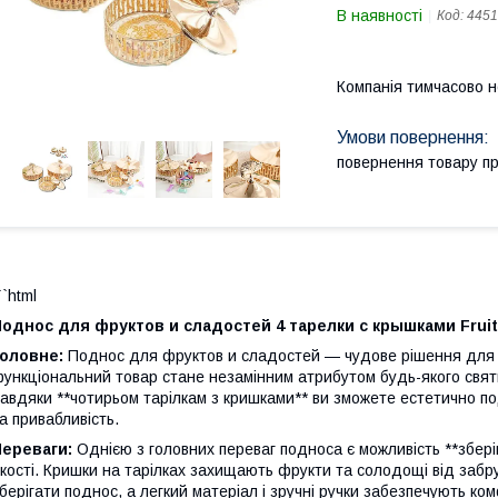
В наявності
Код:
4451
Компанія тимчасово 
повернення товару п
``html
однос для фруктов и сладостей 4 тарелки с крышками Fruit 
Головне:
Поднос для фруктов и сладостей — чудове рішення для се
ункціональний товар стане незамінним атрибутом будь-якого святко
авдяки **чотирьом тарілкам з кришками** ви зможете естетично пода
а привабливість.
Переваги:
Однією з головних переваг подноса є можливість **збері
кості. Кришки на тарілках захищають фрукти та солодощі від забр
берігати поднос, а легкий матеріал і зручні ручки забезпечують к