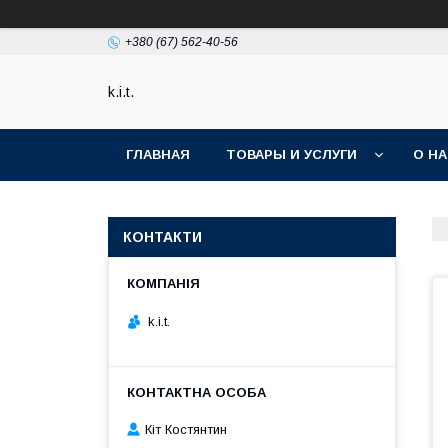
+380 (67) 562-40-56
k.i.t.
ГЛАВНАЯ
ТОВАРЫ И УСЛУГИ
О Н
КОНТАКТИ
k.i.t.
Кіт Костянтин