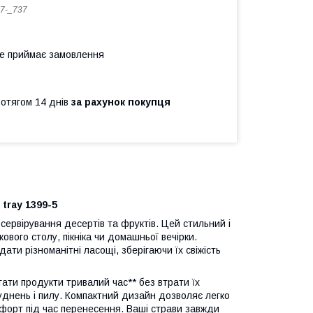
7-_737
не приймає замовлення
ротягом 14 днів
за рахунок покупця
tray 1399-5
рвірування десертів та фруктів. Цей стильний і
вого столу, пікніка чи домашньої вечірки.
ти різноманітні ласощі, зберігаючи їх свіжість
гати продукти тривалий час** без втрати їх
уднень і пилу. Компактний дизайн дозволяє легко
омфорт під час перенесення. Ваші страви завжди