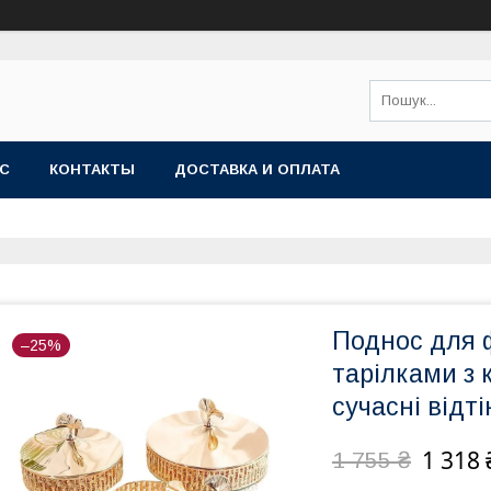
АС
КОНТАКТЫ
ДОСТАВКА И ОПЛАТА
Поднос для ф
–25%
тарілками з
сучасні відт
1 318 
1 755 ₴