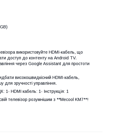
 GB)
евізора використовуйте HDMI-кабель, що
ати доступ до контенту на Android TV.
авління через Google Assistant для простоти
идбати високошвидкісний HDMI-кабель,
у для зручності управління.
: 1- HDMI кабель: 1- Інструкція: 1
свій телевізор розумнішим з **Mecool KM7**!