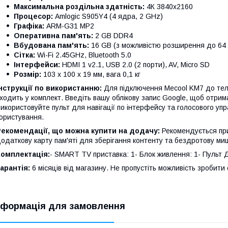
Максимальна роздільна здатність:
4К 3840x2160
Процесор:
Amlogic S905Y4 (4 ядра, 2 GHz)
Графіка:
ARM-G31 MP2
Оперативна пам'ять:
2 GB DDR4
Вбудована пам'ять:
16 GB (з можливістю розширення до 64
Сітка:
Wi-Fi 2.45GHz, Bluetooth 5.0
Інтерфейси:
HDMI 1 v2.1, USB 2.0 (2 порти), AV, Micro SD
Розмір:
103 x 100 x 19 мм, вага 0,1 кг
нструкції по використанню:
Для підключення Mecool KM7 до тел
ходить у комплект. Введіть вашу облікову запис Google, щоб отрим
икористовуйте пульт для навігації по інтерфейсу та голосового упр
ористування.
Рекомендації, що можна купити на додачу:
Рекомендується пр
одаткову карту пам'яті для зберігання контенту та бездротову миш
Комплектація:
- SMART TV приставка: 1- Блок живлення: 1- Пульт ДК
арантія:
6 місяців від магазину. Не пропустіть можливість зробити 
нформація для замовлення