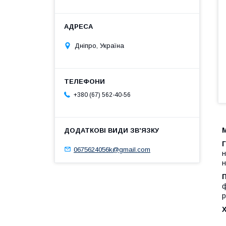
Дніпро, Україна
+380 (67) 562-40-56
M
0675624056k@gmail.com
н
н
ф
р