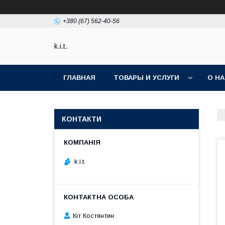
+380 (67) 562-40-56
k.i.t.
ГЛАВНАЯ
ТОВАРЫ И УСЛУГИ
О Н
КОНТАКТИ
k.i.t.
Кіт Костянтин