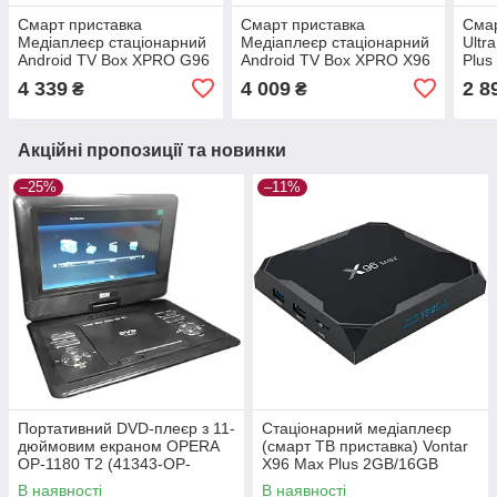
Смарт приставка
Смарт приставка
Смар
Медіаплеєр стаціонарний
Медіаплеєр стаціонарний
Ultr
Android TV Box XPRO G96
Android TV Box XPRO X96
Plus
Max X4 4/64 Gb Android 11
Air 4/32 Gb Android 9.0
Plus
4 339
4 009
2 8
₴
₴
(40769-G96 Max X4 8K)
(X96 Air)
Акційні пропозиції та новинки
–25%
–11%
Портативний DVD-плеєр з 11-
Стаціонарний медіаплеєр
дюймовим екраном OPERA
(смарт ТВ приставка) Vontar
OP-1180 T2 (41343-OP-
X96 Max Plus 2GB/16GB
1180_2772)
чорний (X96 Max Plus
В наявності
В наявності