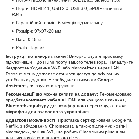
Поточні підключення: Wi-Fi 802.11 ac, Bluetooth 5.0
Порти: HDMI 2.1, USB 2.0, USB 3.0, SPDIF оптичний,
RJ45
Гарантійний термін: 6 місяців від магазину
Розміри: 97x97x20 мм
Вага: 0,15 кг
Колір: Чорний
Інструкції по використанню:
Використовуйте приставку,
підключивши її до HDMI порту вашого телевізора. Налаштуйте
бездротове з'єднання Wi-Fi або підключіться через LAN.
Головне меню дозволяє отримати доступ до всіх ваших
улюблених додатків. Не забудьте активувати
Google
Assistant
для зручного керування.
Рекомендації що можна купити на додачу:
Рекомендовано
придбати
комплект кабелів HDMI
для кращого з'єднання,
Bluetooth-гарнітуру
для комфортного перегляду, а також
мікрофон для голосового управління
.
Додаткові можливості:
Приставка сертифікована Google та
Netflix, з вбудованим Chromecast, а також підтримує новітні
відеокодеки, такі як AV1, що робить її ідеальним рішенням
для високоякісного потокового відео.