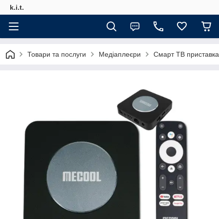
k.i.t.
Товари та послуги
Медіаплеєри
Смарт ТВ приставка