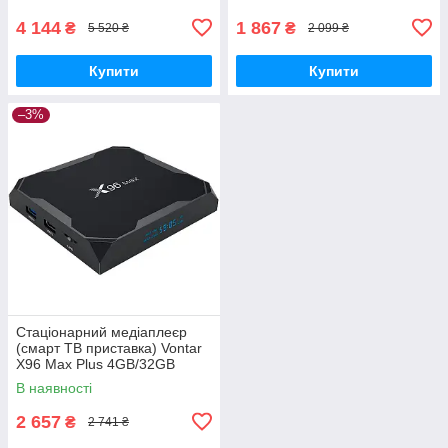
(2/16)_1350)
4 144
1 867
₴
₴
5 520 ₴
2 099 ₴
Купити
Купити
–3%
Стаціонарний медіаплеєр
(смарт ТВ приставка) Vontar
X96 Max Plus 4GB/32GB
чорний (X96 Max Plus
В наявності
(4/32)_1799)
2 657
₴
2 741 ₴