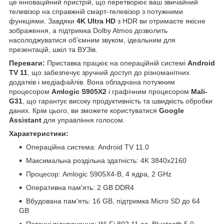
це інноваційний пристрій, що перетворює ваш звичайний
телевізор на справжній смарт-телевізор з потужними
функціями. Завдяки
4K Ultra HD
з HDR ви отримаєте якісне
зображення, а підтримка Dolby Atmos дозволить
насолоджуватися об'ємним звуком, ідеальним для
презентацій, шкіл та ВУЗів.
Переваги:
Приставка працює на операційній системі
Android
TV 11
, що забезпечує зручний доступ до різноманітних
додатків і медіафайлів. Вона обладнана потужним
процесором
Amlogic S905X2
і графічним процесором
Mali-
G31
, що гарантує високу продуктивність та швидкість обробки
даних. Крім цього, ви зможете користуватися
Google
Assistant
для управління голосом.
Характеристики:
Операційна система: Android TV 11.0
Максимальна роздільна здатність: 4K 3840x2160
Процесор: Amlogic S905X4-B, 4 ядра, 2 GHz
Оперативна пам'ять: 2 GB DDR4
Вбудована пам'ять: 16 GB, підтримка Micro SD до 64
GB