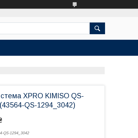
истема XPRO KIMISO QS-
 (43564-QS-1294_3042)
₴
4-QS-1294_3042