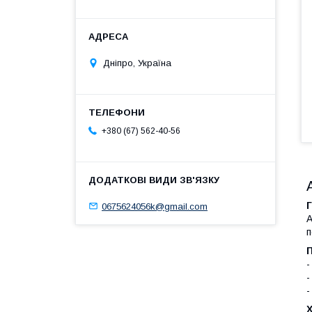
Дніпро, Україна
+380 (67) 562-40-56
0675624056k@gmail.com
А
п
-
-
-