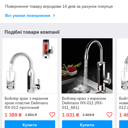
Повернення товару впродовж 14 днів за рахунок покупця
Всі умови повернення
Подібні товари компанії
Бойлер кран з екраном
Бойлер-кран з екраном
Бойл
хром.пластик Delimano
Delimano RX-011 (RX-
нови
RX-012 проточний
011_661)
012 
електричний 3 кВт (RX-
1 389
1 031
1 4
₴
₴
1 851 ₴
1 404 ₴
012_801)
Купити
Купити