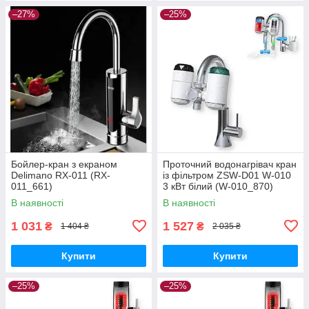
–27%
–25%
Бойлер-кран з екраном
Проточний водонагрівач кран
Delimano RX-011 (RX-
із фільтром ZSW-D01 W-010
011_661)
3 кВт білий (W-010_870)
В наявності
В наявності
1 031
1 527
₴
₴
1 404 ₴
2 035 ₴
Купити
Купити
–25%
–25%