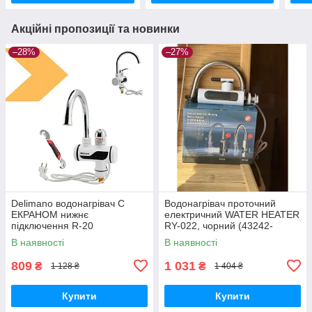
Акційні пропозиції та новинки
–28%
–27%
Delimano водонагрівач С
Водонагрівач проточний
ЕКРАНОМ нижнє
електричний WATER HEATER
підключення R-20
RY-022, чорний (43242-
коричневий (43154-R-
WATER HEATER_512)
В наявності
В наявності
20_411)
809
1 031
₴
₴
1 128 ₴
1 404 ₴
Купити
Купити