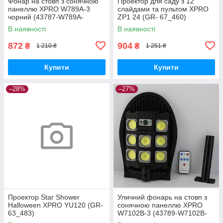
Фонар на стовп з сонячною
Проектор для саду з 12
панеллю XPRO W789A-3
слайдами та пультом XPRO
чорний (43787-W789A-
ZP1 24 (GR- 67_460)
3_416)
В наявності
В наявності
872
904
₴
₴
1 210 ₴
1 251 ₴
Купити
Купити
–28%
–27%
Проектор Star Shower
Уличний фонарь на стовп з
Halloween XPRO YU120 (GR-
сонячною панеллю XPRO
63_483)
W7102B-3 (43789-W7102B-
3_532)