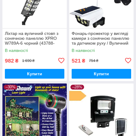
Ліхтар на вуличний стовп з
Фонарь-прожектор у вигляді
сонячною панеллю XPRO
камери з сонячною панеллю
W789A-6 чорний (43788-
та датчиком руху / Вуличний
W789A-6_670)
настінний LED світильник з
В наявності
В наявності
пультом XPRO-08.
982
521
₴
₴
1 690 ₴
754 ₴
Купити
Купити
–30%
–28%