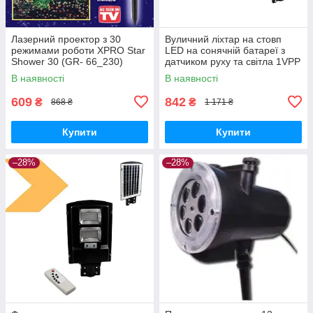
Лазерний проектор з 30
Вуличний ліхтар на стовп
режимами роботи XPRO Star
LED на сонячній батареї з
Shower 30 (GR- 66_230)
датчиком руху та світла 1VPP
5621 Black (5621_393)
В наявності
В наявності
609
842
₴
₴
868 ₴
1 171 ₴
Купити
Купити
–28%
–28%