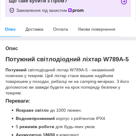
Що таке купити з Пром?
Замовлення під захистом
Опис
Доставка
Оплата
Умови повернення
Опис
Потужний світлодіодний ліхтар W789A-5
Потужний
світлодіодний ліхтар W789A-5 - незамінний
помічник у темряві. Цей ліхтар стане вашим надійним
товаришем у походах, рибалці чи на camping-вечірках. З його
допомогою ви завжди будете на крок попереду безпеки у
темряві.
Переваги:
Яскраве світло
до 1000 люмен.
Водонепроникний
корпус з рейтингом IPX4.
5
режимів роботи
для будь-яких умов.
Акумулятор 18650
в комплекті.