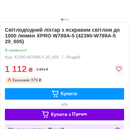
Світлодіодний ліхтар з яскравим світлом до
1000 люмен XPRO W789A-5 (42390-W789A-5
20_605)
В наявності
Код: 42390-W789A-5 20_605
Роздріб
1 112
₴
1 491 ₴
Економія
379 ₴
Купити
або
Купити з