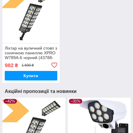
Ліхтар на вуличний стовп з
сонячною панеллю XPRO
W789A-6 чорний (43788-
W789A-6_670)
982
₴
1 690 ₴
Купити
Акційні пропозиції та новинки
–42%
–31%