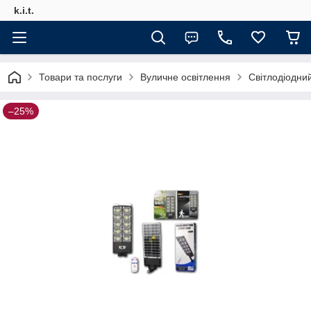
k.i.t.
Товари та послуги
Вуличне освітлення
Світлодіодни
–25%