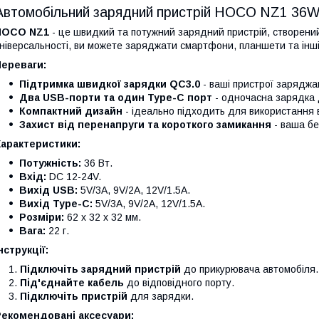
Автомобільний зарядний пристрій HOCO NZ1 36W
HOCO NZ1
- це швидкий та потужний зарядний пристрій, створений
ніверсальності, ви можете заряджати смартфони, планшети та інш
Переваги:
Підтримка швидкої зарядки QC3.0
- ваші пристрої зарядж
Два USB-порти та один Type-C порт
- одночасна зарядка д
Компактний дизайн
- ідеально підходить для використання в
Захист від перенапруги та короткого замикання
- ваша бе
Характеристики:
Потужність:
36 Вт.
Вхід:
DC 12-24V.
Вихід USB:
5V/3A, 9V/2A, 12V/1.5A.
Вихід Type-C:
5V/3A, 9V/2A, 12V/1.5A.
Розміри:
62 x 32 x 32 мм.
Вага:
22 г.
нструкції:
Підключіть зарядний пристрій
до прикурювача автомобіля.
Під'єднайте кабель
до відповідного порту.
Підключіть пристрій
для зарядки.
Рекомендовані аксесуари: