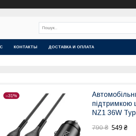
АС
КОНТАКТЫ
ДОСТАВКА И ОПЛАТА
Автомобільн
–31%
підтримкою 
NZ1 36W Typ
549 ₴
790 ₴