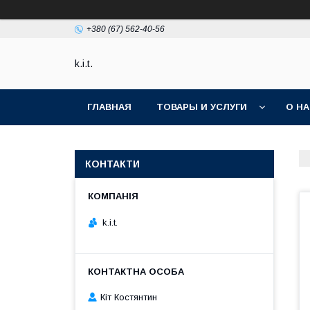
+380 (67) 562-40-56
k.i.t.
ГЛАВНАЯ
ТОВАРЫ И УСЛУГИ
О Н
КОНТАКТИ
k.i.t.
Кіт Костянтин