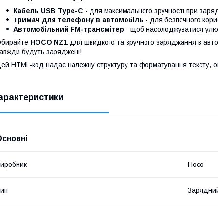
Кабель USB Type-C
- для максимального зручності при заряд
Тримач для телефону в автомобіль
- для безпечного кори
Автомобільний FM-трансмітер
- щоб насолоджуватися улю
Обирайте
HOCO NZ1
для швидкого та зручного заряджання в автомо
авжди будуть заряджені!
ей HTML-код надає належну структуру та форматування тексту, о
арактеристики
Основні
иробник
Hoco
ип
Зарядни