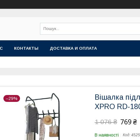
АС
КОНТАКТЫ
ДОСТАВКА И ОПЛАТА
Вішалка підл
–29%
XPRO RD-180
769 ₴
1 076 ₴
В наявності
Код:
4525