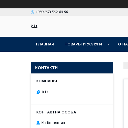
+380 (67) 562-40-56
k.i.t.
ГЛАВНАЯ
ТОВАРЫ И УСЛУГИ
О Н
КОНТАКТИ
k.i.t.
Кіт Костянтин