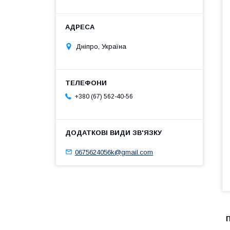
Дніпро, Україна
+380 (67) 562-40-56
0675624056k@gmail.com
П