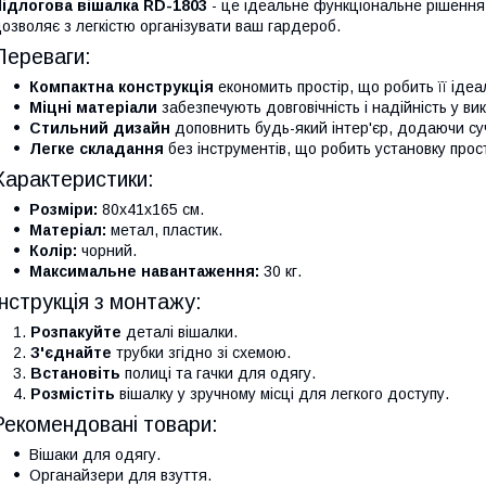
ідлогова вішалка RD-1803
- це ідеальне функціональне рішення 
озволяє з легкістю організувати ваш гардероб.
Переваги:
Компактна конструкція
економить простір, що робить її іде
Міцні матеріали
забезпечують довговічність і надійність у ви
Стильний дизайн
доповнить будь-який інтер'єр, додаючи с
Легке складання
без інструментів, що робить установку прос
Характеристики:
Розміри:
80x41x165 см.
Матеріал:
метал, пластик.
Колір:
чорний.
Максимальне навантаження:
30 кг.
Інструкція з монтажу:
Розпакуйте
деталі вішалки.
З'єднайте
трубки згідно зі схемою.
Встановіть
полиці та гачки для одягу.
Розмістіть
вішалку у зручному місці для легкого доступу.
Рекомендовані товари:
Вішаки для одягу.
Органайзери для взуття.