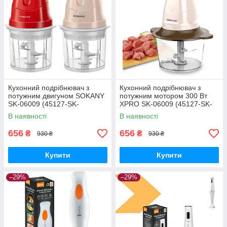
Кухонний подрібнювач з
Кухонний подрібнювач з
потужним двигуном SOKANY
потужним мотором 300 Вт
SK-06009 (45127-SK-
XPRO SK-06009 (45127-SK-
06009_259)
06009_257)
В наявності
В наявності
656
656
₴
₴
930 ₴
930 ₴
Купити
Купити
–29%
–29%