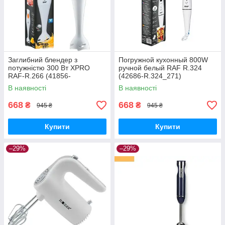
Заглибний блендер з
Погружной кухонный 800W
потужністю 300 Вт XPRO
ручной белый RAF R.324
RAF-R.266 (41856-
(42686-R.324_271)
R.266_287)
В наявності
В наявності
668
668
₴
₴
945 ₴
945 ₴
Купити
Купити
–29%
–29%