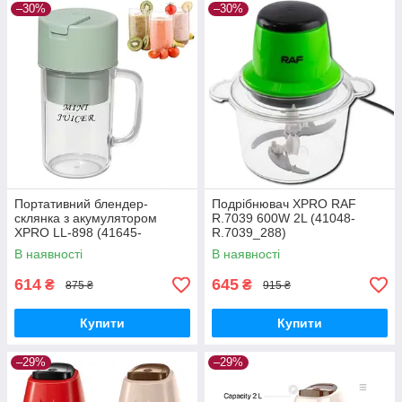
–30%
–30%
Портативний блендер-
Подрібнювач XPRO RAF
склянка з акумулятором
R.7039 600W 2L (41048-
XPRO LL-898 (41645-
R.7039_288)
16032_235)
В наявності
В наявності
614
645
₴
₴
875 ₴
915 ₴
Купити
Купити
–29%
–29%