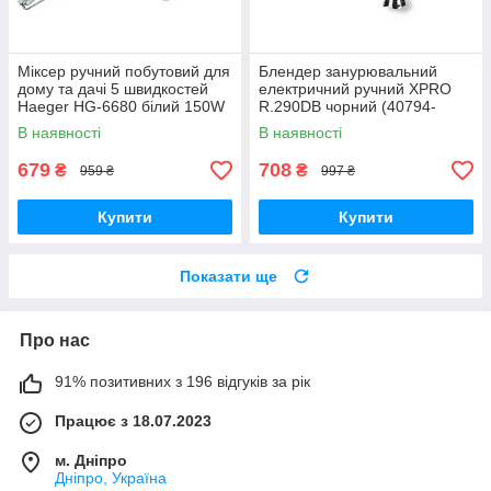
Міксер ручний побутовий для
Блендер занурювальний
дому та дачі 5 швидкостей
електричний ручний XPRO
Haeger HG-6680 білий 150W
R.290DB чорний (40794-
(HG-6680_248)
R.290DB)
В наявності
В наявності
679
708
₴
₴
959 ₴
997 ₴
Купити
Купити
Показати ще
Про нас
91% позитивних з 196 відгуків за рік
Працює з 18.07.2023
м. Дніпро
Дніпро, Україна