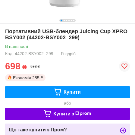
Портативний USB-блендер Juicing Cup XPRO
BSY002 (44202-BSY002_299)
В наявності
Код: 44202-BSY002_299
Роздріб
698
₴
983 ₴
Економія
285 ₴
Купити
або
Купити з
Що таке купити з Пром?