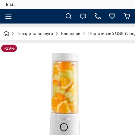
k.i.t.
Товари та послуги
Блендери
Портативний USB-блен
–29%