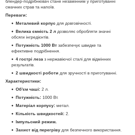
блендер-подрібнювач стане незамінним у приготуванні
смачних страв та напоїв.
Переваги:
Металевий корпус
для довговічності.
Велика ємність 2 л
дозволяє обробляти значні
обсяги інгредієнтів.
Потужність 1000 Вт
забезпечує швидке та
ефективне подрібнення.
4 гострі леза
з нержавіючої сталі для відмінних
результатів.
2 швидкості роботи
для зручності в приготуванні.
Характеристики:
Об'єм чаші:
2 л.
Потужність:
1000 Вт.
Матеріал корпусу:
метал.
Кількість швидкостей:
2.
Імпульсний режим.
Захист від перегріву
для безпечного використання.