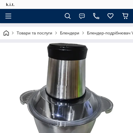
k.i.t.
Товари та послуги
Блендери
Блендер-подрібнювач V