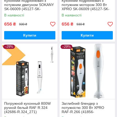
Кухонний подрібнювач з
Кухонний подрібнювач з
потужним двигуном SOKANY
потужним мотором 300 Вт
SK-06009 (45127-SK-
XPRO SK-06009 (45127-SK-
06009_259)
06009_257)
В наявності
В наявності
656
656
₴
₴
930 ₴
930 ₴
Купити
Купити
–29%
–29%
Погружной кухонный 800W
Заглибний блендер з
ручной белый RAF R.324
потужністю 300 Вт XPRO
(42686-R.324_271)
RAF-R.266 (41856-
R.266_287)