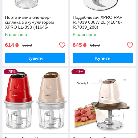
Портативний блендер-
Подрібнювач XPRO RAF
склянка з акумулятором
R.7039 600W 2L (41048-
XPRO LL-898 (41645-
R.7039_288)
16032_235)
В наявності
В наявності
614
645
₴
₴
875 ₴
915 ₴
Купити
Купити
–29%
–29%