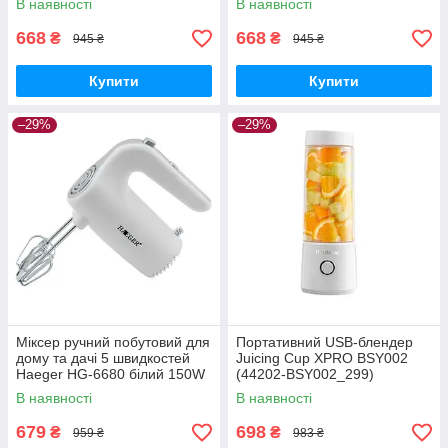
В наявності
В наявності
668
668
₴
₴
945 ₴
945 ₴
Купити
Купити
–29%
–29%
Міксер ручний побутовий для
Портативний USB-блендер
дому та дачі 5 швидкостей
Juicing Cup XPRO BSY002
Haeger HG-6680 білий 150W
(44202-BSY002_299)
(HG-6680_248)
В наявності
В наявності
679
698
₴
₴
959 ₴
983 ₴