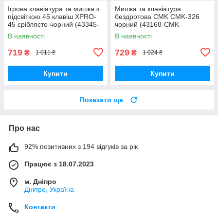
Ігрова клавіатура та мишка з
Мишка та клавіатура
підсвіткою 45 клавіш XPRO-
бездротова CMK CMK-326
45 сріблясто-чорний (43345-
чорний (43168-CMK-
_283)
326_301)
В наявності
В наявності
719
729
₴
₴
1 011 ₴
1 024 ₴
Купити
Купити
Показати ще
Про нас
92% позитивних з 194 відгуків за рік
Працює з 18.07.2023
м. Дніпро
Дніпро, Україна
Контакти