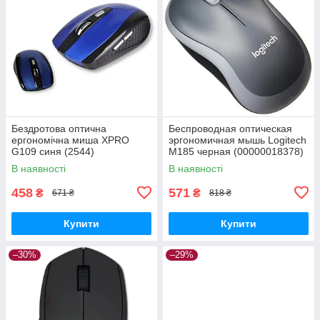
Бездротова оптична
Беспроводная оптическая
ергономічна миша XPRO
эргономичная мышь Logitech
G109 синя (2544)
M185 черная (00000018378)
В наявності
В наявності
458
571
₴
₴
671 ₴
818 ₴
Купити
Купити
–30%
–29%