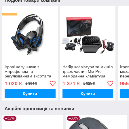
Подібні товари компанії
Ігрові навушники з
Набір клавіатури та миші з
Ігро
мікрофоном та
трьох частин Mix Pro
мех
регулюванням висоти та
мембранна клавіатура
пер
LED RGB підсвічуванням
підсвічування чорний (Mix
підс
1 020
1 371
955
₴
₴
1 394 ₴
1 825 ₴
XPRO W102 Cool чорні
Pro_935)
Hunt
(23715-01_506)
01_5
Купити
Купити
Акційні пропозиції та новинки
–32%
–30%