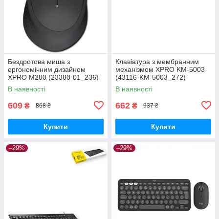
Бездротова миша з
Клавіатура з мембранним
ергономічним дизайном
механізмом XPRO KM-5003
XPRO M280 (23380-01_236)
(43116-KM-5003_272)
В наявності
В наявності
609
662
₴
₴
868 ₴
937 ₴
Купити
Купити
–29%
–29%