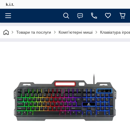
k.i.t.
Товари та послуги
Комп'ютерні миші
Клавіатура ігр