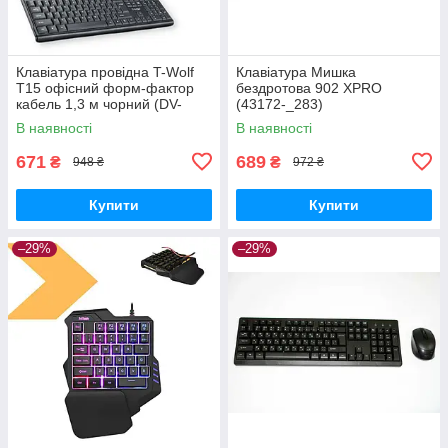
Клавіатура провідна T-Wolf
Клавіатура Мишка
T15 офісний форм-фактор
бездротова 902 XPRO
кабель 1,3 м чорний (DV-
(43172-_283)
169475_302)
В наявності
В наявності
671
689
₴
₴
948 ₴
972 ₴
Купити
Купити
–29%
–29%