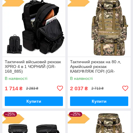
Тактичний військовий рюкзак
Тактичний рюкзак на 80 л,
XPRO 4 в 1 ЧОРНИЙ (GR-
Армійський рюкзак
168_885)
КАМУФЛЯЖ ГОРІ (GR-
172_1070)
В наявності
В наявності
1 714
2 037
₴
₴
2 283 ₴
2 713 ₴
Купити
Купити
–25%
–25%