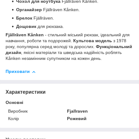
Чохол для ноутбука
Fjällräven Kånken.
Органайзер
Fjällräven Kånken.
Брелок
Fjällräven.
Дощовик
для рюкзака.
Fjällräven Kånken
- стильний міський рюкзак, ідеальний для
навчання, роботи та подорожей.
Культова модель
з 1978
року, популярна серед молоді та дорослих.
Функціональний
дизайн
, якісні матеріали та шведська надійність роблять
Kånken незамінним супутником на кожен день.
Приховати
Характеристики
Основні
Виробник
Fjallraven
Колір
Рожевий