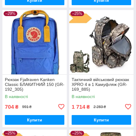
Купити
Купити
–29%
–25%
Рюкзак Fjallraven Kanken
Тактичний військовий рюкзак
Classic БЛАКИТНИЙ 150 (GR-
XPRO 4 в 1 Камуфляж (GR-
192_305)
169_885)
В наявності
В наявності
704
1 714
₴
₴
991 ₴
2 283 ₴
Купити
Купити
–25%
–25%