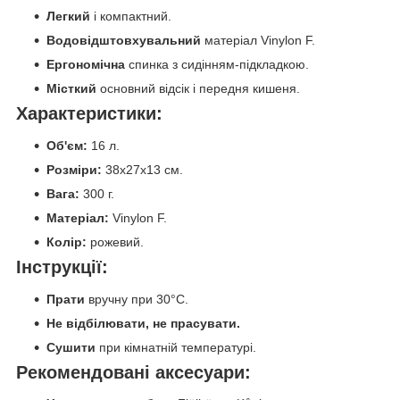
Легкий
і компактний.
Водовідштовхувальний
матеріал Vinylon F.
Ергономічна
спинка з сидінням-підкладкою.
Місткий
основний відсік і передня кишеня.
Характеристики:
Об'єм:
16 л.
Розміри:
38x27x13 см.
Вага:
300 г.
Матеріал:
Vinylon F.
Колір:
рожевий.
Інструкції:
Прати
вручну при 30°C.
Не відбілювати, не прасувати.
Сушити
при кімнатній температурі.
Рекомендовані аксесуари: