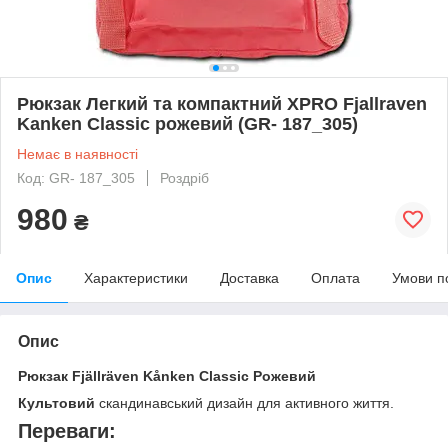
Рюкзак Легкий та компактний XPRO Fjallraven
Kanken Classic рожевий (GR- 187_305)
Немає в наявності
Код: GR- 187_305
Роздріб
980
₴
Опис
Характеристики
Доставка
Оплата
Умови п
Опис
Рюкзак Fjällräven Kånken Classic Рожевий
Культовий
скандинавський дизайн для активного життя.
Переваги: