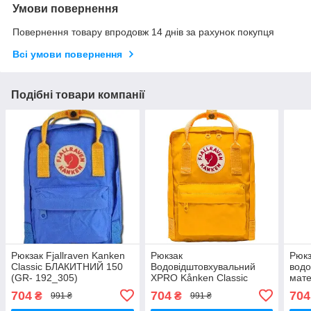
Умови повернення
Повернення товару впродовж 14 днів за рахунок покупця
Всі умови повернення
Подібні товари компанії
Рюкзак Fjallraven Kanken
Рюкзак
Рюкз
Classic БЛАКИТНИЙ 150
Водовідштовхувальний
водо
(GR- 192_305)
XPRO Kånken Classic
мате
Жовтий 150 (GR-
міні
704
704
704
₴
₴
991 ₴
991 ₴
190_305)
XPRO
Зеле