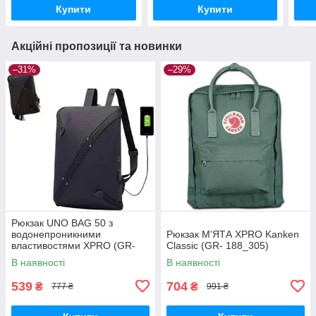
Купити
Купити
189_
Акційні пропозиції та новинки
–31%
–29%
Рюкзак UNO BAG 50 з
водонепроникними
Рюкзак М'ЯТА XPRO Kanken
властивостями XPRO (GR-
Classic (GR- 188_305)
184_179)
В наявності
В наявності
539
704
₴
₴
777 ₴
991 ₴