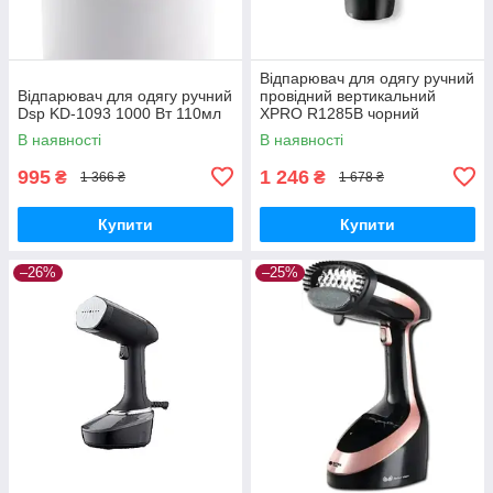
Відпарювач для одягу ручний
Відпарювач для одягу ручний
провідний вертикальний
Dsp KD-1093 1000 Вт 110мл
XPRO R1285B чорний
(41333-1285_688)
В наявності
В наявності
995
1 246
₴
₴
1 366 ₴
1 678 ₴
Купити
Купити
–26%
–25%