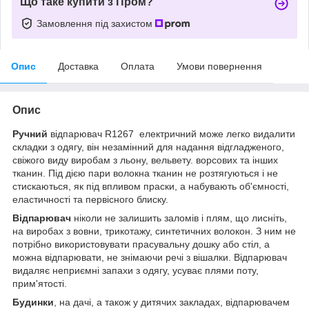
Що таке купити з Пром?
Замовлення під захистом
Опис
Доставка
Оплата
Умови повернення
Опис
Ручний
відпарювач R1267 електричний може легко видалити
складки з одягу, він незамінний для надання відгладженого,
свіжого виду виробам з льону, вельвету. ворсових та інших
тканин. Під дією пари волокна тканин не розтягуються і не
стискаються, як під впливом праски, а набувають об'ємності,
еластичності та первісного блиску.
Відпарювач
ніколи не залишить заломів і плям, що лисніть,
на виробах з вовни, трикотажу, синтетичних волокон. З ним не
потрібно використовувати прасувальну дошку або стіл, а
можна відпарювати, не знімаючи речі з вішалки. Відпарювач
видаляє неприємні запахи з одягу, усуває плями поту,
прим'ятості.
Будинки
, на дачі, а також у дитячих закладах, відпарювачем