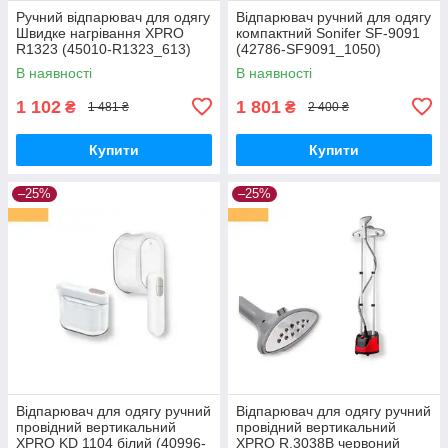
Ручний відпарювач для одягу
Відпарювач ручний для одягу
Швидке нагрівання XPRO
компактний Sonifer SF-9091
R1323 (45010-R1323_613)
(42786-SF9091_1050)
В наявності
В наявності
1 102
1 801
₴
₴
1 481 ₴
2 400 ₴
Купити
Купити
–25%
–25%
Відпарювач для одягу ручний
Відпарювач для одягу ручний
провідний вертикальний
провідний вертикальний
XPRO KD 1104 білий (40996-
XPRO R.3038B червоний