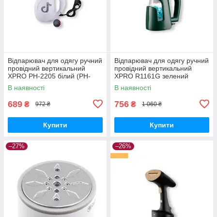
Відпарювач для одягу ручний
Відпарювач для одягу ручний
провідний вертикальний
провідний вертикальний
XPRO PH-2205 білий (PH-
XPRO R1161G зелений
2205)
(41335-1161_305)
В наявності
В наявності
689
756
₴
₴
972 ₴
1 060 ₴
Купити
Купити
–27%
–26%