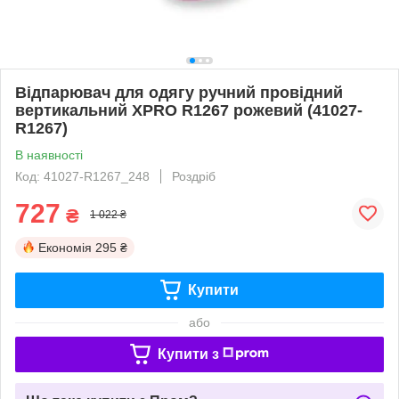
Відпарювач для одягу ручний провідний
вертикальний XPRO R1267 рожевий (41027-
R1267)
В наявності
Код: 41027-R1267_248
Роздріб
727
₴
1 022 ₴
Економія
295 ₴
Купити
або
Купити з