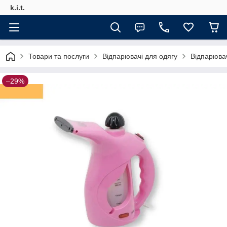
k.i.t.
Товари та послуги
Відпарювачі для одягу
Відпарюва
–29%