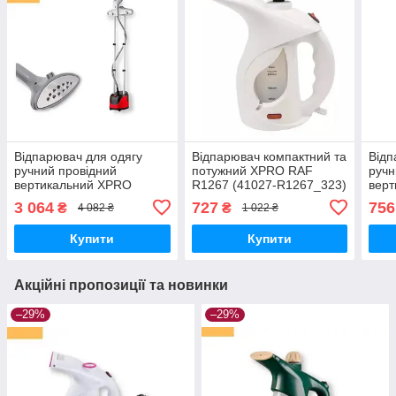
Відпарювач для одягу
Відпарювач компактний та
Відп
ручний провідний
потужний XPRO RAF
ручн
вертикальний XPRO
R1267 (41027-R1267_323)
вер
R.3038B червоний (40803-
R116
3 064
727
756
₴
₴
4 082 ₴
1 022 ₴
R.3038B)
1161
Купити
Купити
Акційні пропозиції та новинки
–29%
–29%