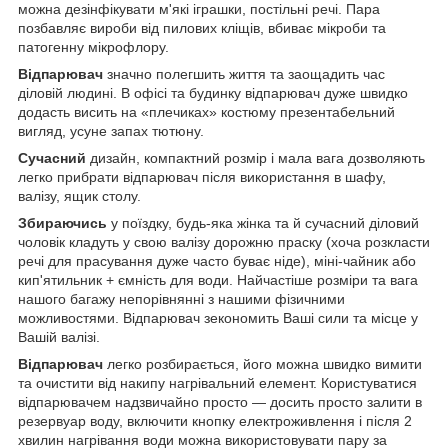
можна дезінфікувати м'які іграшки, постільні речі. Пара
позбавляє вироби від пилових кліщів, вбиває мікроби та
патогенну мікрофлору.
Відпарювач
значно полегшить життя та заощадить час
діловій людині. В офісі та будинку відпарювач дуже швидко
додасть висить на «плечиках» костюму презентабельний
вигляд, усуне запах тютюну.
Сучасний
дизайн, компактний розмір і мала вага дозволяють
легко прибрати відпарювач після використання в шафу,
валізу, ящик столу.
Збираючись
у поїздку, будь-яка жінка та й сучасний діловий
чоловік кладуть у свою валізу дорожню праску (хоча розкласти
речі для прасування дуже часто буває ніде), міні-чайник або
кип'ятильник + ємність для води. Найчастіше розміри та вага
нашого багажу непорівнянні з нашими фізичними
можливостями. Відпарювач зекономить Ваші сили та місце у
Вашій валізі.
Відпарювач
легко розбирається, його можна швидко вимити
та очистити від накипу нагрівальний елемент. Користуватися
відпарювачем надзвичайно просто — досить просто залити в
резервуар воду, включити кнопку електроживлення і після 2
хвилин нагрівання води можна використовувати пару за