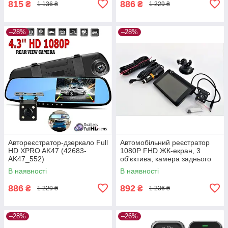
815
886
₴
₴
1 136 ₴
1 229 ₴
–28%
–28%
Автореєстратор-дзеркало Full
Автомобільний реєстратор
HD XPRO AK47 (42683-
1080P FHD ЖК-екран, 3
AK47_552)
об'єктива, камера заднього
виду, обзор 170 XPRO
В наявності
В наявності
Чорний (43450-_770)
886
892
₴
₴
1 229 ₴
1 236 ₴
–28%
–26%