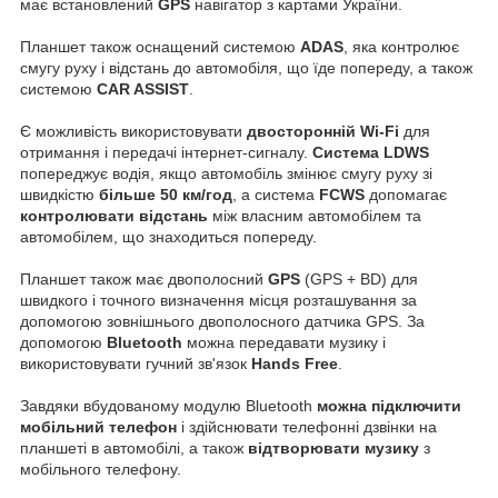
має встановлений
GPS
навігатор з картами України.
Планшет також оснащений системою
ADAS
, яка контролює
смугу руху і відстань до автомобіля, що їде попереду, а також
системою
CAR ASSIST
.
Є можливість використовувати
двосторонній Wi-Fi
для
отримання і передачі інтернет-сигналу.
Система
LDWS
попереджує водія, якщо автомобіль змінює смугу руху зі
швидкістю
більше 50 км/год
, а система
FCWS
допомагає
контролювати
відстань
між власним автомобілем та
автомобілем, що знаходиться попереду.
Планшет також має двополосний
GPS
(GPS + BD) для
швидкого і точного визначення місця розташування за
допомогою зовнішнього двополосного датчика GPS. За
допомогою
Bluetooth
можна передавати музику і
використовувати гучний зв'язок
Hands Free
.
Завдяки вбудованому модулю Bluetooth
можна підключити
мобільний телефон
і здійснювати телефонні дзвінки на
планшеті в автомобілі, а також
відтворювати
музику
з
мобільного телефону.