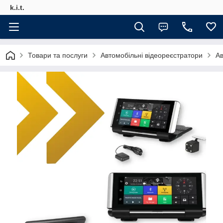
k.i.t.
Товари та послуги
Автомобільні відеореєстратори
Ав