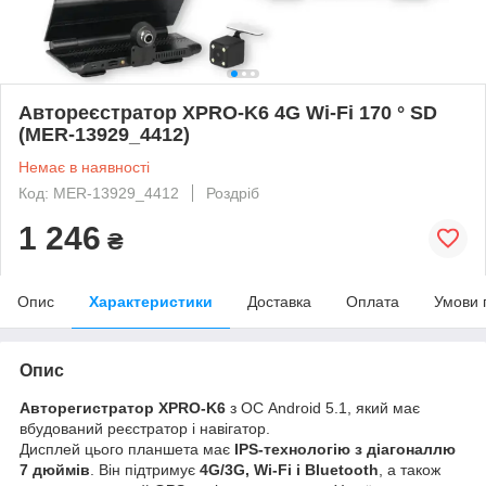
Автореєстратор XPRO-K6 4G Wi-Fi 170 ° SD
(MER-13929_4412)
Немає в наявності
Код: MER-13929_4412
Роздріб
1 246
₴
Опис
Характеристики
Доставка
Оплата
Умови 
Опис
Авторегистратор XPRO-K6
з ОС Android 5.1, який має
вбудований реєстратор і навігатор.
Дисплей цього планшета має
IPS-технологію з діагоналлю
7 дюймів
. Він підтримує
4G/3G, Wi-Fi і Bluetooth
, а також