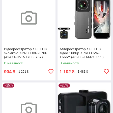
Відеореєстратор з Full HD
Автореєстратор з Full HD
зйомкою XPRO DVR-T706
відео 1080p XPRO DVR-
(42471-DVR-T706_737)
T666Y (43206-T666Y_599)
В наявності
В наявності
904
1 102
₴
₴
1 251 ₴
1 481 ₴
–25%
–25%