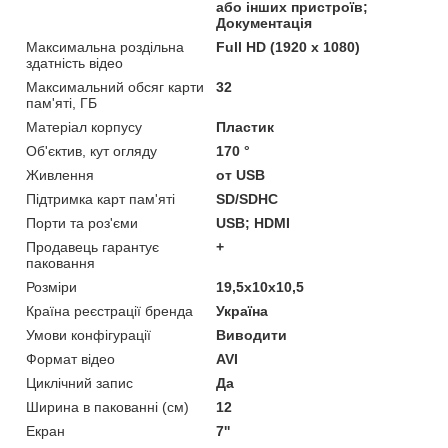
або інших пристроїв;
Документація
Максимальна роздільна
Full HD (1920 x 1080)
здатність відео
Максимальний обсяг карти
32
пам'яті, ГБ
Матеріал корпусу
Пластик
Об'єктив, кут огляду
170 °
Живлення
от USB
Підтримка карт пам'яті
SD/SDHC
Порти та роз'єми
USB; HDMI
Продавець гарантує
+
паковання
Розміри
19,5х10х10,5
Країна реєстрації бренда
Україна
Умови конфігурації
Виводити
Формат відео
AVI
Циклічний запис
Да
Ширина в пакованні (см)
12
Екран
7''