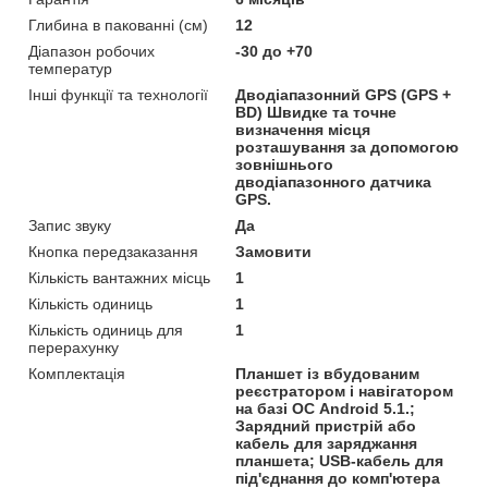
Глибина в пакованні (см)
12
Діапазон робочих
-30 до +70
температур
Інші функції та технології
Дводіапазонний GPS (GPS +
BD) Швидке та точне
визначення місця
розташування за допомогою
зовнішнього
дводіапазонного датчика
GPS.
Запис звуку
Да
Кнопка передзаказання
Замовити
Кількість вантажних місць
1
Кількість одиниць
1
Кількість одиниць для
1
перерахунку
Комплектація
Планшет із вбудованим
реєстратором і навігатором
на базі ОС Android 5.1.;
Зарядний пристрій або
кабель для заряджання
планшета; USB-кабель для
під'єднання до комп'ютера