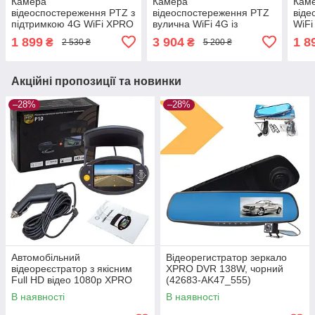
Камера
Камера
Кам
відеоспостереження PTZ з
відеоспостереження PTZ
віде
підтримкою 4G WiFi XPRO
вулична WiFi 4G із
WiFi
2L-V21-4G V380PRO
сонячною панеллю V380
XPR
1 899
3 904
1 8
₴
₴
2 530 ₴
5 200 ₴
(45051-16949_1136)
XPRO TP6 (42642-
1694
TP6_2394)
Акційні пропозиції та новинки
–28%
–28%
Автомобільний
Відеорегистратор зеркало
відеореєстратор з якісним
XPRO DVR 138W, чорний
Full HD відео 1080p XPRO
(42683-AK47_555)
PM-P10 (GR- 124_393)
В наявності
В наявності