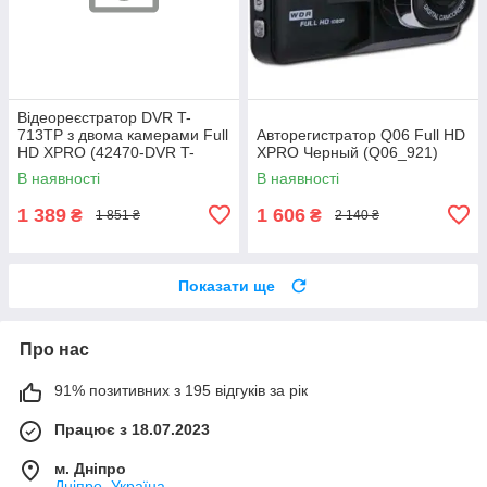
Відеореєстратор DVR T-
713TP з двома камерами Full
Авторегистратор Q06 Full HD
HD XPRO (42470-DVR T-
XPRO Черный (Q06_921)
713TP_783)
В наявності
В наявності
1 389
1 606
₴
₴
1 851 ₴
2 140 ₴
Показати ще
Про нас
91% позитивних з 195 відгуків за рік
Працює з 18.07.2023
м. Дніпро
Дніпро, Україна