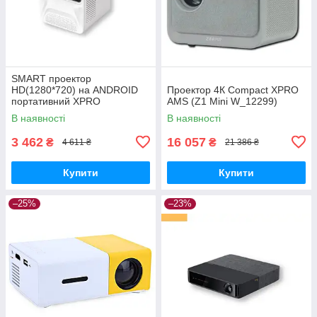
SMART проектор
HD(1280*720) на ANDROID
Проектор 4К Compact XPRO
портативний XPRO
AMS (Z1 Mini W_12299)
PANOPLUS SOUNDBOX
В наявності
В наявності
WHITE(4000 lumen) із
підключенням до iOS та
3 462
16 057
₴
₴
4 611 ₴
21 386 ₴
Android для
Купити
Купити
–25%
–23%