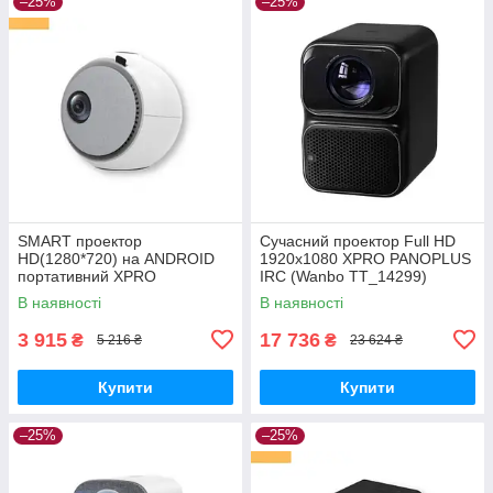
–25%
–25%
SMART проектор
Сучасний проектор Full HD
HD(1280*720) на ANDROID
1920x1080 XPRO PANOPLUS
портативний XPRO
IRC (Wanbo TT_14299)
PANOPLUS KOLO(4000
В наявності
В наявності
lumen) із зовнішнім
підключенням до iOS та
3 915
17 736
₴
₴
5 216 ₴
23 624 ₴
Android для
Купити
Купити
–25%
–25%