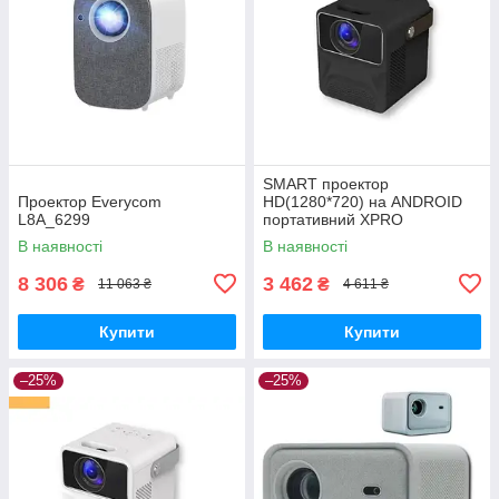
SMART проектор
Проектор Everycom
HD(1280*720) на ANDROID
L8A_6299
портативний XPRO
PANOPLUS SOUNDBOX
В наявності
В наявності
BLACK(4000 lumen) з
підключенням до iOS та
8 306
3 462
₴
₴
11 063 ₴
4 611 ₴
Android для
Купити
Купити
–25%
–25%