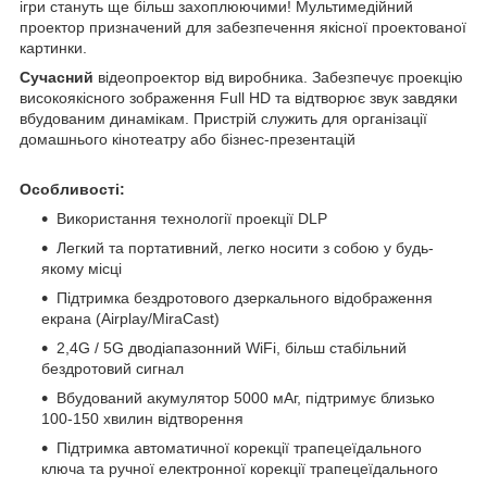
ігри стануть ще більш захоплюючими! Мультимедійний
проектор призначений для забезпечення якісної проектованої
картинки.
Сучасний
відеопроектор від виробника. Забезпечує проекцію
високоякісного зображення Full HD та відтворює звук завдяки
вбудованим динамікам. Пристрій служить для організації
домашнього кінотеатру або бізнес-презентацій
Особливості:
Використання технології проекції DLP
Легкий та портативний, легко носити з собою у будь-
якому місці
Підтримка бездротового дзеркального відображення
екрана (Airplay/MiraCast)
2,4G / 5G дводіапазонний WiFi, більш стабільний
бездротовий сигнал
Вбудований акумулятор 5000 мАг, підтримує близько
100-150 хвилин відтворення
Підтримка автоматичної корекції трапецеїдального
ключа та ручної електронної корекції трапецеїдального