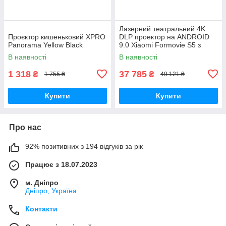
Лазерний театральний 4K
Проєктор кишеньковий XPRO
DLP проектор на ANDROID
Panorama Yellow Black
9.0 Xiaomi Formovie S5 з
HDR10+ та Denon sound
В наявності
В наявності
Dolby Audio + DTS-звуком
1 318
37 785
₴
₴
1 755 ₴
49 121 ₴
Купити
Купити
Про нас
92% позитивних з 194 відгуків за рік
Працює з 18.07.2023
м. Дніпро
Дніпро, Україна
Контакти