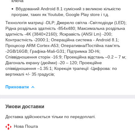
ключа
Вбудований Android 8.1 сумісний з великою кількістю
програм, таких як Youtube, Google Play store і т.д.
Технологія матриці -DLP; Джерело світла -Світлодіоди (LED);
Рідна роздільна здатність -854x480; Максимальна роздільна
здатність -4K (3840×2160); Яскравість (ANSI Lm) -200;
Контрастність -2000:1; Операційна система - Android 8.1;
Процесор ARM Cortex-A53; Оперативна/Постійна пам'ять
-2GB/16GB; Графіка-Mali-G31; Підтримка 3D-Ні;
Співвідношення сторін -16:9; Проекційна відстань –0.2 – 7 м;
Діагональ екрану (дюйми) -20 – 120; Проекційне
співвідношення –1.35:1; Корекція трапеції -Цифрова: по
вертикалі +/- 35 градусів;
Приховати
Умови доставки
Доставка здійснюється тільки по передоплаті.
Нова Пошта