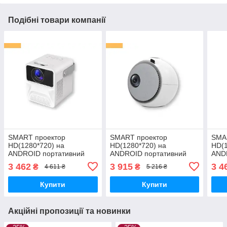
Подібні товари компанії
SMART проектор
SMART проектор
SMA
HD(1280*720) на
HD(1280*720) на
HD(1
ANDROID портативний
ANDROID портативний
AND
XPRO PANOPLUS
XPRO PANOPLUS
XPR
3 462
3 915
3 4
₴
₴
4 611 ₴
5 216 ₴
SOUNDBOX WHITE(4000
KOLO(4000 lumen) із
SOU
lumen) із підключенням до
зовнішнім підключенням
lume
Купити
Купити
iOS та Android для
до iOS та Android для
iOS 
Акційні пропозиції та новинки