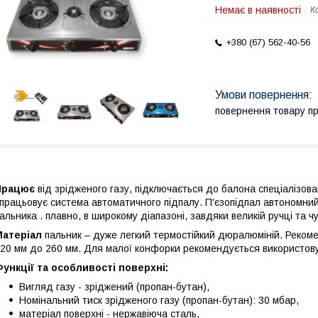
Немає в наявності
К
+380 (67) 562-40-56
повернення товару п
Працює
від зрідженого газу, підключається до балона спеціалізо
працьовує система автоматичного підпалу. П'єзопідпал автономний
альника . плавно, в широкому діапазоні, завдяки великій ручці та 
Матеріал
пальник – дуже легкий термостійкий дюралюміній. Реком
20 мм до 260 мм. Для малої конфорки рекомендується використову
ункції та особливості поверхні:
Вигляд газу - зріджений (пропан-бутан),
Номінальний тиск зрідженого газу (пропан-бутан): 30 мбар,
матеріал поверхні - нержавіюча сталь,