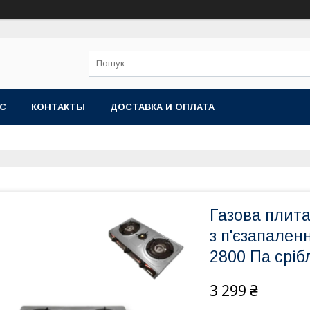
АС
КОНТАКТЫ
ДОСТАВКА И ОПЛАТА
Газова плита
з п'єзапален
2800 Па сріб
3 299 ₴