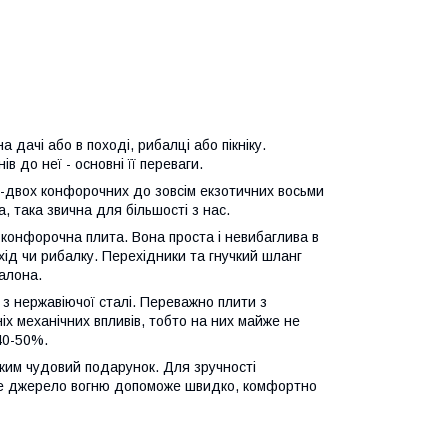
 дачі або в поході, рибалці або пікніку.
в до неї - основні її переваги.
о-двох конфорочних до зовсім екзотичних восьми
 така звична для більшості з нас.
 конфорочна плита. Вона проста і невибаглива в
охід чи рибалку. Перехідники та гнучкий шланг
балона.
і з нержавіючої сталі. Переважно плити з
шніх механічних впливів, тобто на них майже не
40-50%.
ьким чудовий подарунок. Для зручності
аке джерело вогню допоможе швидко, комфортно