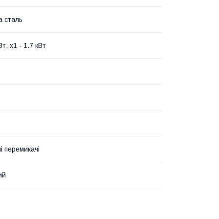
а сталь
Вт, х1 - 1.7 кВт
і перемикачі
ий