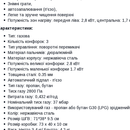
Знімні грати,
автозапалювання (п'єзо),
Легке та зручне чищення поверхні
Потужність зон нагріву: передня ліва: 2,8 кВт, центральна: 1,7 
Характеристики:
Тип: газова
Кількість конфорок: 3
Тип управління: поворотні перемикачі
Матеріал пальників: дюралюміній
Матеріал корпусу: нержавіюча сталь
Потужність великої конфорки: 2.8 кВт
Потужність маленької конфорки 1.7 кВт
Товщина сталі: 0.35 мм
Автоматичний підпал - п'єзо
Тип газу: пропан, бутан
Тиск газу 2800 Па
Витрата газу: 0,432 кг/год
Номінальний тиск газу: 37 мбар
Використовуваний газ - пропан або бутан G30 (LPG) зріджений
Колір: нержавіюча сталь
Розмір ШГВ:: 71*38* 9.5 см
Розмір коробки: 73 х 40 х 10 см
Вага: Нетто 3,4 кг/ Брутто: 4,2 кг