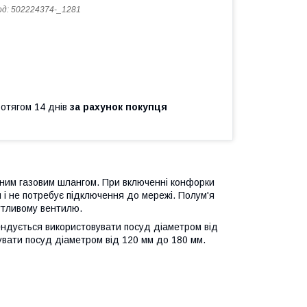
од:
502224374-_1281
ротягом 14 днів
за рахунок покупця
ваним газовим шлангом. При включенні конфорки
 і не потребує підключення до мережі. Полум'я
чутливому вентилю.
ендується використовувати посуд діаметром від
вати посуд діаметром від 120 мм до 180 мм.