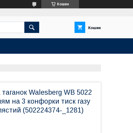
Кошик
Кошик
 таганок Walesberg WB 5022
ням на 3 конфорки тиск газу
лястий (502224374-_1281)