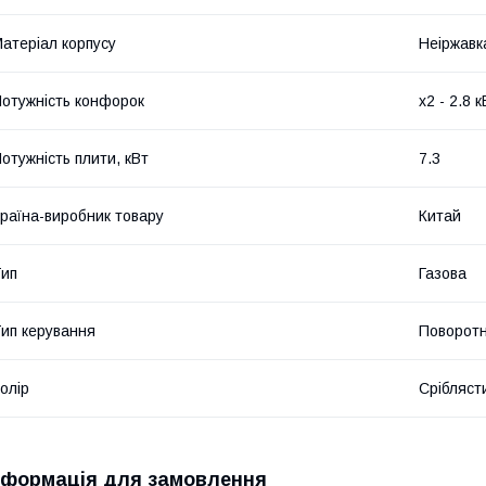
атеріал корпусу
Неіржавк
отужність конфорок
х2 - 2.8 к
отужність плити, кВт
7.3
раїна-виробник товару
Китай
ип
Газова
ип керування
Поворотн
олір
Срібляст
нформація для замовлення