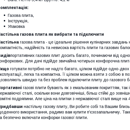
Комплектація:
Газова плита,
Інструкція,
Упаковка
астільна газова плита як вибрати та підключити
Настільна
газова плита - це ідеальне рішення кулінарних завдань на
омпактність, надійність та невисока вартість плити та газових балоні
Видів
портативних газових плит досить багато, починаючи від одн
онфоркових. Для дачі підійде звичайна чотирьох конфорочна плита,
Якщо
готувати потрібно не надто багато, цілком підійде одно-двох
ксплуатації, легка та компактна. Її цілком можна взяти з собою в п
озволяють швидко та без проблем підключити плиту до газового 
Портативні
газові плити бувають як з емальованим покриттям, так 
ержавіючої сталі, оскільки вони довговічніші, більш стійкі до зовні
омітні подряпини. Але ціна на плитки з нержавіючої сталі вище на 
Придбавши
настільну газову плиту, Ви робите собі та Вашим близ
оденного використання, радимо вам купити п'єзозапальничку. Т
а безпечно включати конфорки газової плити.