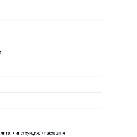
g
плита; • инструкция; • паковання