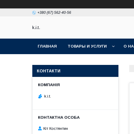
+380 (67) 562-40-56
k.i.t.
ГЛАВНАЯ
ТОВАРЫ И УСЛУГИ
О Н
КОНТАКТИ
k.i.t.
Кіт Костянтин