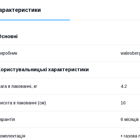
арактеристики
Основні
иробник
walesber
Користувальницькі характеристики
ага в пакованні, кг
4.2
исота в пакованні (см)
10
арантія
6 місяців
омплектація
• газова 