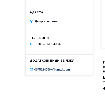
Дніпро, Україна
+380 (67) 562-40-56
с
0675624056k@gmail.com
п
2
Ф