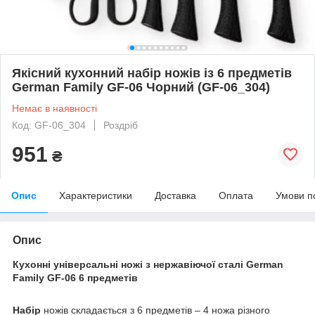
Якісний кухонний набір ножів із 6 предметів
German Family GF-06 Чорний (GF-06_304)
Немає в наявності
Код: GF-06_304
Роздріб
951
₴
Опис
Характеристики
Доставка
Оплата
Умови п
Опис
Кухонні універсальні ножі з нержавіючої сталі German
Family GF-06 6 предметів
Набір
ножів складається з 6 предметів – 4 ножа різного