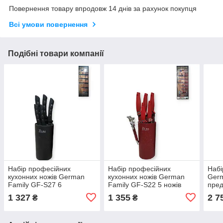
Повернення товару впродовж 14 днів за рахунок покупця
Всі умови повернення
Подібні товари компанії
Набір професійних
Набір професійних
Набі
кухонних ножів German
кухонних ножів German
Germ
Family GF-S27 6
Family GF-S22 5 ножів
пред
предметів чорний (GF-
овочечистка підставка
черв
1 327
1 355
2 7
₴
₴
S27_512)
червоний (GF-S22_512)
203