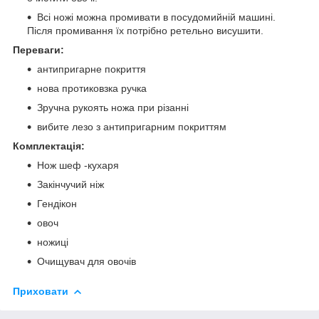
Всі ножі можна промивати в посудомийній машині.
Після промивання їх потрібно ретельно висушити.
Переваги:
антипригарне покриття
нова протиковзка ручка
Зручна рукоять ножа при різанні
вибите лезо з антипригарним покриттям
Комплектація:
Нож шеф -кухаря
Закінчучий ніж
Гендікон
овоч
ножиці
Очищувач для овочів
Приховати