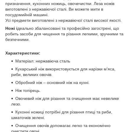
призначення, кухонних ножиць, овочечистки. Леза ножів
виготовлені з нержавіючої сталі. Ви можете мити в
посудомийній машині.
Усі предмети виготовлені з нержавіючої сталі високої якості.
Ножі і
деально збалансовані та професійно загострені, що
робить засоби для чищення та різання легкими, зручними та
безпечними.
Характеристики:
Матеріал: нержавіюча сталь
Кухарський ніж використовується для нарізки м'яса,
риби, великих овочів.
Обробний ніж – основний ніж на кухні.
Ніж топірець.
Овочевий ніж для різання та очищення має невелике
лезо.
Кухонні ножиці потрібні для різання птиці та риби,
шматочків зелені.
Очищення овочів допомагає легко та економічно
очистити овочі.