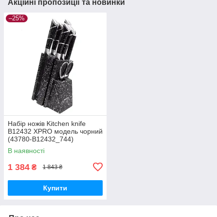
Акційні пропозиції та новинки
–25%
Набір ножів Kitchen knife
B12432 XPRO модель чорний
(43780-B12432_744)
В наявності
1 384
₴
1 843 ₴
Купити