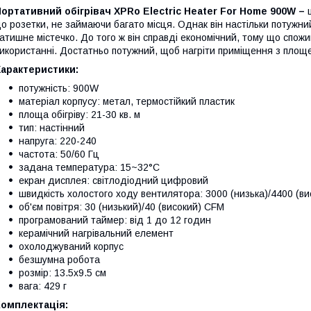
Портативний
обігрівач
XPRo
Electric Heater For Home 900W –
о розетки, не займаючи багато місця. Однак він настільки потужн
атишне містечко. До того ж він справді економічний, тому що спож
икористанні. Достатньо потужний, щоб нагріти приміщення з площ
Характеристики:
потужність: 900W
матеріал корпусу: метал, термостійкий пластик
площа обігріву: 21-30 кв. м
тип: настінний
напруга: 220-240
частота: 50/60 Гц
задана температура: 15~32°C
екран дисплея: світлодіодний цифровий
швидкість холостого ходу вентилятора: 3000 (низька)/4400 (ви
об'єм повітря: 30 (низький)/40 (високий) CFM
програмований таймер: від 1 до 12 годин
керамічний нагрівальний елемент
охолоджуваний корпус
безшумна робота
розмір: 13.5х9.5 см
вага: 429 г
Комплектація: