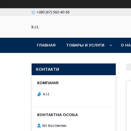
+380 (67) 562-40-56
k.i.t.
ГЛАВНАЯ
ТОВАРЫ И УСЛУГИ
О Н
КОНТАКТИ
k.i.t.
Кіт Костянтин