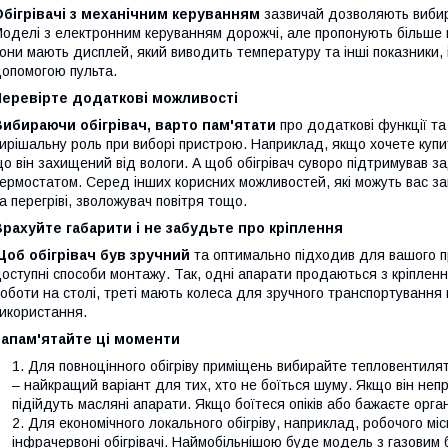
бігрівачі з механічним керуванням
зазвичай дозволяють вибира
оделі з електронним керуванням дорожчі, але пропонують більше н
они мають дисплей, який виводить температуру та інші показники, і
опомогою пульта.
Перевірте додаткові можливості
ибираючи обігрівач, варто пам'ятати
про додаткові функції та 
ирішальну роль при виборі пристрою. Наприклад, якщо хочете купи
о він захищений від вологи. А щоб обігрівач суворо підтримував 
ермостатом. Серед інших корисних можливостей, які можуть вас за
а перегріві, зволожувач повітря тощо.
рахуйте габарити і не забудьте про кріплення
об обігрівач був зручний
та оптимально підходив для вашого п
оступні способи монтажу. Так, одні апарати продаються з кріплення
оботи на столі, треті мають колеса для зручного транспортування п
икористання.
Запам'ятайте ці моменти
Для повноцінного обігріву приміщень вибирайте тепловентилято
– найкращий варіант для тих, хто не боїться шуму. Якщо він непр
підійдуть масляні апарати. Якщо боїтеся опіків або бажаєте орга
Для економічного локального обігріву, наприклад, робочого мі
інфрачервоні обігрівачі. Наймобільнішою буде модель з газовим