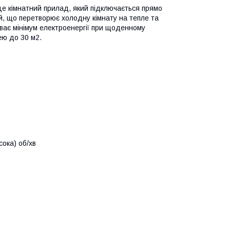
це кімнатний прилад, який підключається прямо
ий, що перетворює холодну кімнату на тепле та
иває мінімум електроенергії при щоденному
ею до 30 м2.
сока) об/хв