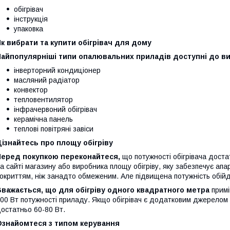
обігрівач
інструкція
упаковка
к вибрати та купити обігрівач для дому
Найпопулярніші типи опалювальних приладів доступні до ви
інверторний кондиціонер
масляний радіатор
конвектор
тепловентилятор
інфрачервоний обігрівач
керамічна панель
теплові повітряні завіси
ізнайтесь про площу обігріву
Перед покупкою переконайтеся,
що потужності обігрівача дост
а сайті магазину або виробника площу обігріву, яку забезпечує а
окриттям, ніж занадто обмеженим. Але підвищена потужність обій
важається, що для обігріву одного квадратного метра
примі
00 Вт потужності приладу. Якщо обігрівач є додатковим джерелом
остатньо 60-80 Вт.
Ознайомтеся з типом керування