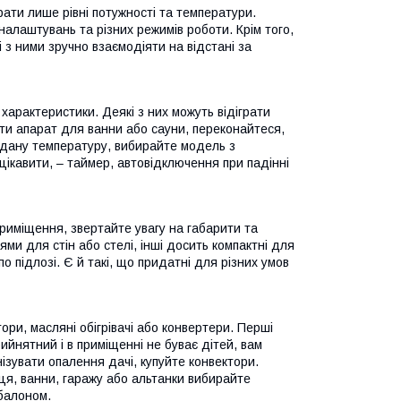
ти лише рівні потужності та температури.
алаштувань та різних режимів роботи. Крім того,
 з ними зручно взаємодіяти на відстані за
характеристики. Деякі з них можуть відіграти
ти апарат для ванни або сауни, переконайтеся,
задану температуру, вибирайте модель з
цікавити, – таймер, автовідключення при падінні
риміщення, звертайте увагу на габарити та
ми для стін або стелі, інші досить компактні для
о підлозі. Є й такі, що придатні для різних умов
ри, масляні обігрівачі або конвертери. Перші
ийнятний і в приміщенні не буває дітей, вам
нізувати опалення дачі, купуйте конвектори.
сця, ванни, гаражу або альтанки вибирайте
 балоном.