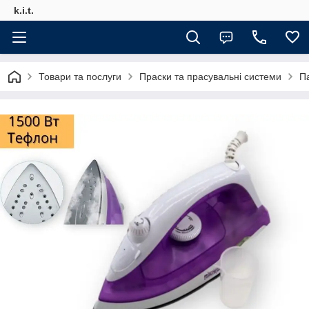
k.i.t.
Товари та послуги
Праски та прасувальні системи
П