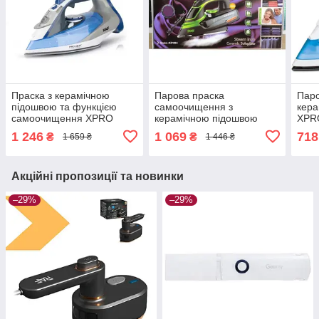
Праска з керамічною
Парова праска
Паро
підошвою та функцією
самоочищення з
кера
самоочищення XPRO
керамічною підошвою
XPR
R1256B (41680-
DSP KD-1004
(410
1 246
1 069
718
₴
₴
1 659 ₴
1 446 ₴
R1256B_693)
Акційні пропозиції та новинки
–29%
–29%