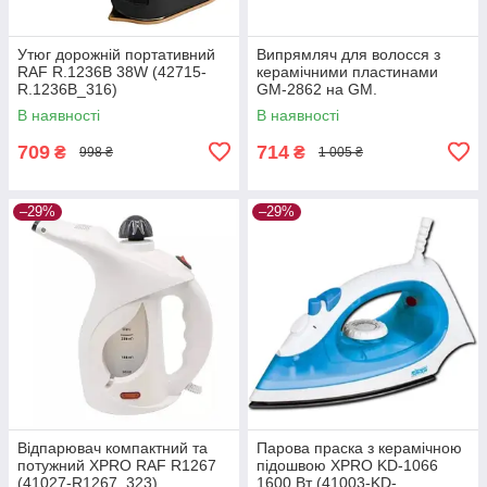
Утюг дорожній портативний
Випрямляч для волосся з
RAF R.1236B 38W (42715-
керамічними пластинами
R.1236B_316)
GM-2862 на GM.
В наявності
В наявності
709
714
₴
₴
998 ₴
1 005 ₴
–29%
–29%
Відпарювач компактний та
Парова праска з керамічною
потужний XPRO RAF R1267
підошвою XPRO KD-1066
(41027-R1267_323)
1600 Вт (41003-KD-