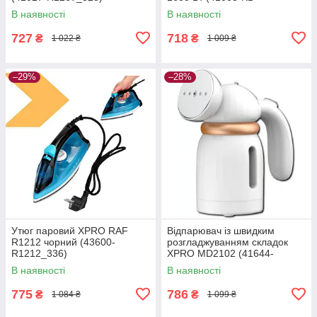
1066_317)
В наявності
В наявності
727
718
₴
₴
1 022 ₴
1 009 ₴
–29%
–28%
Утюг паровий XPRO RAF
Відпарювач із швидким
R1212 чорний (43600-
розгладжуванням складок
R1212_336)
XPRO MD2102 (41644-
16033_368)
В наявності
В наявності
775
786
₴
₴
1 084 ₴
1 099 ₴