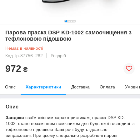
Парова праска DSP KD-1002 самоочищення з
тефлоновою підошвою
Немає в наявності
Код: lp-87756_282
Роздріб
972
₴
Опис
Характеристики
Доставка
Оплата
Умови 
Опис
Завдяки
своїм якісним характеристикам, праска DSP KD-
1002 стане незамінним помічником для будь-якої господині. з
тефлоновою підошвою Ваші речі будуть ідеально
випрасовані. При цьому спеціально розроблені парові