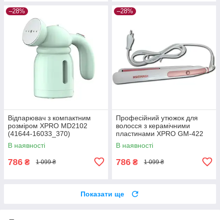
–28%
–28%
Відпарювач з компактним
Професійний утюжок для
розміром XPRO MD2102
волосся з керамічними
(41644-16033_370)
пластинами XPRO GM-422
(41281-422_368)
В наявності
В наявності
786
786
₴
₴
1 099 ₴
1 099 ₴
Показати ще