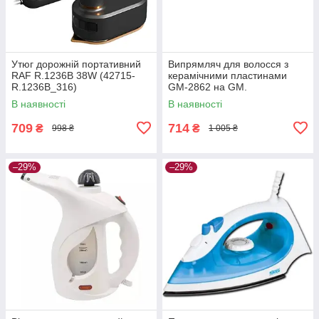
Утюг дорожній портативний
Випрямляч для волосся з
RAF R.1236B 38W (42715-
керамічними пластинами
R.1236B_316)
GM-2862 на GM.
В наявності
В наявності
709
714
₴
₴
998 ₴
1 005 ₴
–29%
–29%