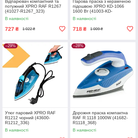
Відпарювач компактний та
Парова праска з керамічною
потужний XPRO RAF R1267
підошвою XPRO KD-1066
(41027-R1267_323)
1600 Вт (41003-KD-
1066_317)
В наявності
В наявності
727
718
₴
₴
1 022 ₴
1 009 ₴
–29%
–28%
Утюг паровий XPRO RAF
Дорожня праска компактна
R1212 чорний (43600-
RAF R.1118 1000W (41682-
R1212_336)
R1118_368)
В наявності
В наявності