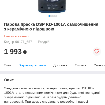
Парова праска DSP KD-1001А самоочищення
з керамічною підошвою
Немає в наявності
Код: lp-90171_657
Роздріб
1 993
₴
Опис
Характеристики
Доставка
Оплата
Умови 
Опис
Завдяки
своїм якісним характеристикам, праска DSP KD-
1001А стане незамінним помічником для будь-якої господині.
з керамічною підошвою Ваші речі будуть ідеально
випрасовані. При цьому спеціально розроблені парові