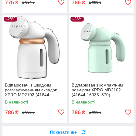
775
786
₴
₴
1 084 ₴
1 099 ₴
–28%
–28%
Відпарювач із швидким
Відпарювач з компактним
розгладжуванням складок
розміром XPRO MD2102
XPRO MD2102 (41644-
(41644-16033_370)
16033_368)
В наявності
В наявності
786
786
₴
₴
1 099 ₴
1 099 ₴
Показати ще