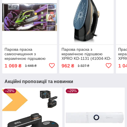
Парова праска
Парова праска з
Прас
самоочищення з
керамічною підошвою
кера
керамічною підошвою
XPRO KD-1131 (41004-KD-
XPR
DSP KD-1004
1131_506)
1037
1 069
962
1 0
₴
₴
1 446 ₴
1 327 ₴
Акційні пропозиції та новинки
–29%
–29%