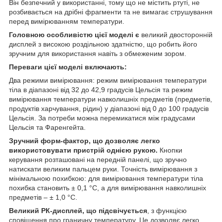
Він безпечний у використанні, тому що не містить ртуті, не
розбивається на дрібні фрагменти та не вимагає струшування
перед вимірюванням температури.
Головною особливістю цієї моделі є
великий двосторонній
дисплей з високою роздільною здатністю, що робить його
зручним для використання навіть з обмеженим зором.
Переваги цієї моделі включають:
Два режими вимірювання: режим вимірювання температури
тіла в діапазоні від 32 до 42,9 градусів Цельсія та режим
вимірювання температури навколишніх предметів (предметів,
продуктів харчування, рідин) у діапазоні від 0 до 100 градусів
Цельсія. За потреби можна перемикатися між градусами
Цельсія та Фаренгейта.
Зручний форм-фактор, що дозволяє легко
використовувати пристрій однією рукою.
Кнопки
керування розташовані на передній панелі, що зручно
натискати великим пальцем руки. Точність вимірювання з
мінімальною похибкою: для вимірювання температури тіла
похибка становить ± 0,1 °C, а для вимірювання навколишніх
предметів – ± 1,0 °C.
Великий РК-дисплей, що підсвічується
, з функцією
сповіщення про граничну температуру. Це дозволяє легко