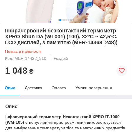
Інфрачервоний безконтактний термометр
XPRO Shun Da (WT001) (100), 32°C ~ 42,5°C,
LCD дисплей, з пам'яттю (MER-14368_248))
Немає в наявності
Код: MER-14422_310
Роздріб
1 048
₴
Опис
Доставка
Оплата
Умови повернення
Опис
Інфрачервоний термометр Неконтактний XPRO IT-1000
(WM-105) є п
опулярним пристроєм, який використовується
для вимірювання температури тіла та навколишніх предметів.