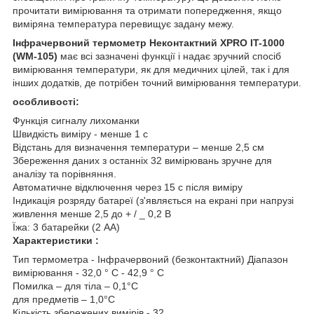
прочитати вимірювання та отримати попередження, якщо
виміряна температура перевищує задану межу.
Інфрачервоний термометр Неконтактний XPRO IT-1000
(WM-105)
має всі зазначені функції і надає зручний спосіб
вимірювання температури, як для медичних цілей, так і для
інших додатків, де потрібен точний вимірювання температури.
особливості:
Функція сигналу лихоманки
Швидкість виміру - менше 1 с
Відстань для визначення температури – менше 2,5 см
Збереження даних з останніх 32 вимірювань зручне для
аналізу та порівняння.
Автоматичне відключення через 15 с після виміру
Індикація розряду батареї (з'являється на екрані при напрузі
живлення менше 2,5 до + / _ 0,2 В
Їжа: 3 батарейки (2 АА)
Характеристики :
Тип термометра - Інфрачервоний (безконтактний) Діапазон
вимірювання - 32,0 ° C - 42,9 ° C
Помилка – для тіла – 0,1°C
для предметів – 1,0°C
Кількість збережених вимірів - 32