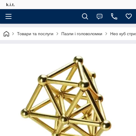
k.i.t.
Товари та послуги
Пазли і головоломки
Нео куб стри