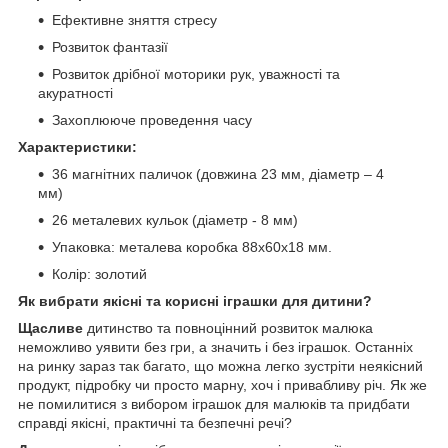
Ефективне зняття стресу
Розвиток фантазії
Розвиток дрібної моторики рук, уважності та
акуратності
Захоплююче проведення часу
Характеристики:
36 магнітних паличок (довжина 23 мм, діаметр – 4
мм)
26 металевих кульок (діаметр - 8 мм)
Упаковка: металева коробка 88x60x18 мм.
Колір: золотий
Як вибрати якісні та корисні іграшки для дитини?
Щасливе
дитинство та повноцінний розвиток малюка
неможливо уявити без гри, а значить і без іграшок. Останніх
на ринку зараз так багато, що можна легко зустріти неякісний
продукт, підробку чи просто марну, хоч і привабливу річ. Як же
не помилитися з вибором іграшок для малюків та придбати
справді якісні, практичні та безпечні речі?