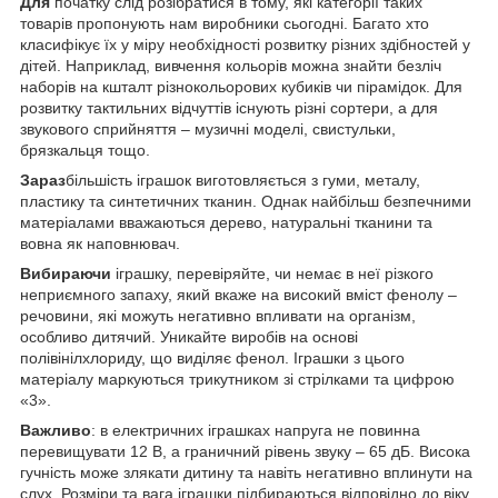
Для
початку слід розібратися в тому, які категорії таких
товарів пропонують нам виробники сьогодні. Багато хто
класифікує їх у міру необхідності розвитку різних здібностей у
дітей. Наприклад, вивчення кольорів можна знайти безліч
наборів на кшталт різнокольорових кубиків чи пірамідок. Для
розвитку тактильних відчуттів існують різні сортери, а для
звукового сприйняття – музичні моделі, свистульки,
брязкальця тощо.
Зараз
більшість іграшок виготовляється з гуми, металу,
пластику та синтетичних тканин. Однак найбільш безпечними
матеріалами вважаються дерево, натуральні тканини та
вовна як наповнювач.
Вибираючи
іграшку, перевіряйте, чи немає в неї різкого
неприємного запаху, який вкаже на високий вміст фенолу –
речовини, які можуть негативно впливати на організм,
особливо дитячий. Уникайте виробів на основі
полівінілхлориду, що виділяє фенол. Іграшки з цього
матеріалу маркуються трикутником зі стрілками та цифрою
«3».
Важливо
: в електричних іграшках напруга не повинна
перевищувати 12 В, а граничний рівень звуку – 65 дБ. Висока
гучність може злякати дитину та навіть негативно вплинути на
слух. Розміри та вага іграшки підбираються відповідно до віку