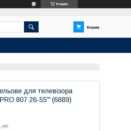
Кошик
Кошик
ельове для телевізора
RO 807 26-55"' (6889)
_489