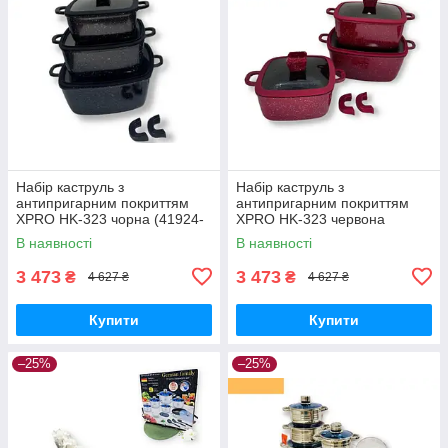
Набір каструль з
Набір каструль з
антипригарним покриттям
антипригарним покриттям
XPRO HK-323 чорна (41924-
XPRO HK-323 червона
HK-323 ЧЕРНЫЕ_1940)
(41923-HK-323
В наявності
В наявності
КРАСНЫЕ_1940)
3 473
3 473
₴
₴
4 627 ₴
4 627 ₴
Купити
Купити
–25%
–25%