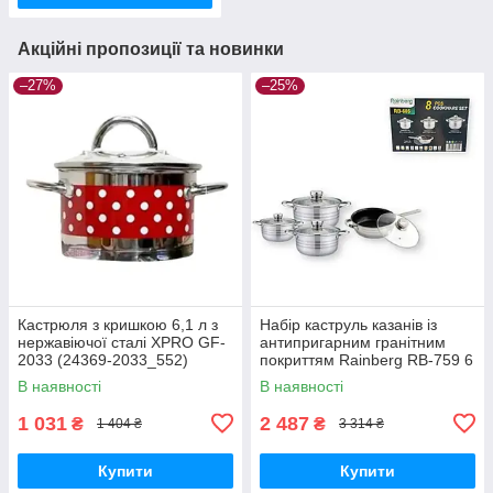
Акційні пропозиції та новинки
–27%
–25%
Кастрюля з кришкою 6,1 л з
Набір каструль казанів із
нержавіючої сталі XPRO GF-
антипригарним гранітним
2033 (24369-2033_552)
покриттям Rainberg RB-759 6
предметів багатошарове дно
В наявності
В наявності
чорний (RB-759_8610)
1 031
2 487
₴
₴
1 404 ₴
3 314 ₴
Купити
Купити