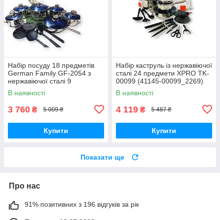
Набір посуду 18 предметів
Набір каструль із нержавіючої
German Family GF-2054 з
сталі 24 предмети XPRO TK-
нержавіючої сталі 9
00099 (41145-00099_2269)
сріблястий шар дно (GF-
В наявності
В наявності
2054_2255)
3 760
4 119
₴
₴
5 009 ₴
5 487 ₴
Купити
Купити
Показати ще
Про нас
91% позитивних з 196 відгуків за рік