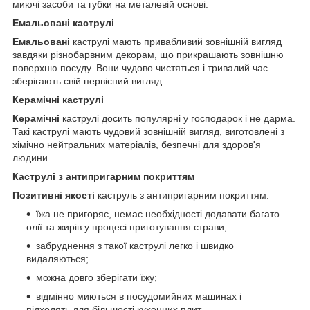
миючі засоби та губки на металевій основі.
Емальовані каструлі
Емальовані
каструлі мають привабливий зовнішній вигляд
завдяки різнобарвним декорам, що прикрашають зовнішню
поверхню посуду. Вони чудово чистяться і тривалий час
зберігають свій первісний вигляд.
Керамічні каструлі
Керамічні
каструлі досить популярні у господарок і не дарма.
Такі каструлі мають чудовий зовнішній вигляд, виготовлені з
хімічно нейтральних матеріалів, безпечні для здоров'я
людини.
Каструлі
з антипригарним покриттям
Позитивні якості
каструль з антипригарним покриттям:
їжа не пригоряє, немає необхідності додавати багато
олії та жирів у процесі приготування страви;
забруднення з такої каструлі легко і швидко
видаляються;
можна довго зберігати їжу;
відмінно миються в посудомийних машинах і
підходять для більшості кухонних плит.