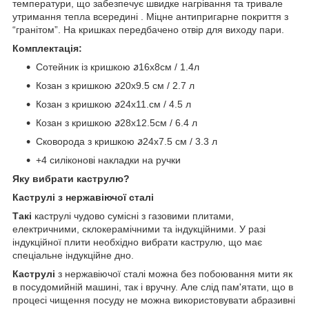
температури, що забезпечує швидке нагрівання та тривале
утримання тепла всередині . Міцне антипригарне покриття з
“гранітом”. На кришках передбачено отвір для виходу пари.
Комплектація:
Сотейник із кришкою ꬿ16х8см / 1.4л
Козан з кришкою ꬿ20х9.5 см / 2.7 л
Козан з кришкою ꬿ24х11.см / 4.5 л
Козан з кришкою ꬿ28х12.5см / 6.4 л
Сковорода з кришкою ꬿ24х7.5 см / 3.3 л
+4 силіконові накладки на ручки
Яку вибрати каструлю?
Каструлі з нержавіючої сталі
Такі
каструлі чудово сумісні з газовими плитами,
електричними, склокерамічними та індукційними. У разі
індукційної плити необхідно вибрати каструлю, що має
спеціальне індукційне дно.
Каструлі
з нержавіючої сталі можна без побоювання мити як
в посудомийній машині, так і вручну. Але слід пам'ятати, що в
процесі чищення посуду не можна використовувати абразивні