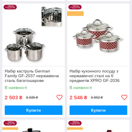
–25%
–25%
Набір каструль German
Набір кухонного посуду з
Family GF-2037 нержавіюча
нержавіючої сталі на 6
сталь багатошарове
предметів XPRO GF-2036
індукційне дно сріблястий
(40837-GF-2036_1365)
В наявності
В наявності
2 503
2 546
₴
₴
3 335 ₴
3 392 ₴
Купити
Купити
–25%
–25%