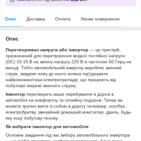
Опис
Доставка
Оплата
Умови повернення
Опис
Перетворювач напруги або інвертор
— це пристрій,
призначений для перетворення вхідної постійної напруги
(DC) 10-15 В на змінну напругу 220 В із частотою 50 Герц на
виході. Тобто автомобільний інвертор виробляє змінний
струм, завдяки чому до нього можна під'єднувати
найрізноманітніші електроприлади, що працюють від
побутової мережі змінного струму.
Інвентор
перетворить ваше перебування в дорозі в
автомобілі на комфортну та спокійну подорож. Тепер ви
можете зручно взяти із собою в дорогу телевізор, ноутбук,
електробритву, звичайний домашній комп'ютер, дриль, будь-
яку іншу побутову техніку.
Як вибрати інвентор для автомобіля
Основне завдання під час вибору автомобільного інвертора
— це підбір пристрою необхідної потужності. Адже якщо