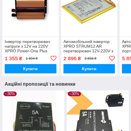
Інвертор перетворювач
Автомобільний інвертор
Авто
напруги з 12V на 220V
XPRO STRUM12 AR
XPR
XPRO Power-One Plus
перетворювач 12V-220V з
порт
500W золотий (41425-
вбудованим захистом від
пере
1 355
2 896
5 8
₴
₴
1 804 ₴
3 858 ₴
_710)
зниженої та підвищеної
захи
напруги
зами
Купити
Купити
Акційні пропозиції та новинки
–30%
–30%