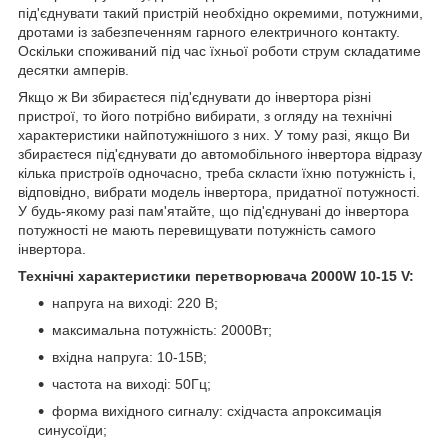
під'єднувати такий пристрій необхідно окремими, потужними,
дротами із забезпеченням гарного електричного контакту.
Оскільки споживаний під час їхньої роботи струм складатиме
десятки амперів.
Якщо ж Ви збираєтеся під'єднувати до інвертора різні
пристрої, то його потрібно вибирати, з огляду на технічні
характеристики найпотужнішого з них. У тому разі, якщо Ви
збираєтеся під'єднувати до автомобільного інвертора відразу
кілька пристроїв одночасно, треба скласти їхню потужність і,
відповідно, вибрати модель інвертора, придатної потужності.
У будь-якому разі пам'ятайте, що під'єднувані до інвертора
потужності не мають перевищувати потужність самого
інвертора.
Технічні характеристики перетворювача 2000W 10-15 V:
напруга на виході: 220 В;
максимальна потужність: 2000Вт;
вхідна напруга: 10-15В;
частота на виході: 50Гц;
форма вихідного сигналу: східчаста апроксимація
синусоїди;