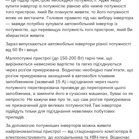
купити інвертор із потужністю рівною або нижче потужності
того пристрою, який Ви плануєте живити, то його потужності
може не вистачити. Головне правило під час вибору інвертора
— завжди потрібно купувати автомобільний інвертор із
потужністю, що перевищує потужність того пристрою, який Ви
збираєтеся живити.
Зараз випускаються автомобільні інвертори різної потужності:
від 50 Вт і вище.
Малопотужні пристрої (до 150-200 Вт) гарні тим, що
вирізняються невисокою вартістю та легко під'єднуються
через роз'єм прикурювача. Водночас необхідно пам'ятати, що
роз'єм прикурювача захищений в автомобілі плавким
запобіжником (зазвичай 15 А) і під'єднання через нього
потужного перетворювача призведе до перегоряння цього
запобіжника, а замінити його в сучасних машинах, буває ох як
непросто. Не кажучи вже про те, що сам роз'єм прикурювача
не призначений для великих потужностей.Такі інвертори
підійдуть тільки для під'єднання невеликих побутових
приладів.
За допомогою потужніших інверторів можна живити
найрізноманітніші пристрої — від стаціонарного комп'ютера й
електроінструменту, до холодильника та НВЧ-печі. Водночас