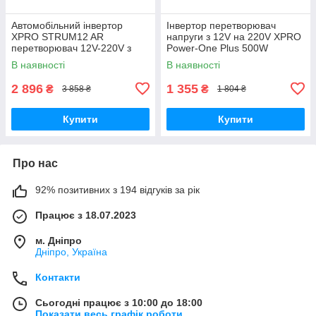
Автомобільний інвертор
Інвертор перетворювач
XPRO STRUM12 AR
напруги з 12V на 220V XPRO
перетворювач 12V-220V з
Power-One Plus 500W
вбудованим захистом від
золотий (41425-_710)
В наявності
В наявності
зниженої та підвищеної
напруги
2 896
1 355
₴
₴
3 858 ₴
1 804 ₴
Купити
Купити
Про нас
92% позитивних з 194 відгуків за рік
Працює з 18.07.2023
м. Дніпро
Дніпро, Україна
Контакти
Сьогодні працює з 10:00 до 18:00
Показати весь графік роботи