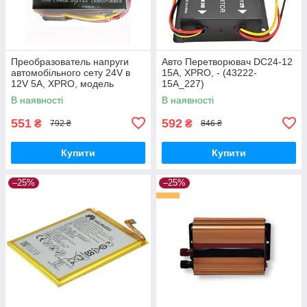
Преобразователь напруги
Авто Перетворювач DC24-12
автомобільного сету 24V в
15A, XPRO, - (43222-
12V 5A, XPRO, модель
15A_227)
FREEZER, чорний (43221-
В наявності
В наявності
5A_171)
551
592
₴
₴
792 ₴
846 ₴
Купити
Купити
–25%
–25%