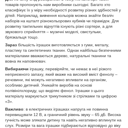
товарів пропонують нам виробники сьогодні. Багато хто
класифікує їх у міру необхідності розвитку різних здібностей у
дітей. Наприклад, вивчення кольорів можна знайти безліч
наборів на кшталт різнокольорових кубиків чи пірамідок. Для
розвитку тактильних відчуттів існують різні сортери, а для
звукового сприйняття – музичні моделі, свистульки,
брязкальця тощо.
Зараз
більшість іграшок виготовляється з гуми, металу,
пластику та синтетичних тканин. Однак найбільш безпечними
матеріалами вважаються дерево, натуральні тканини та
вовна як наповнювач.
Вибираючи
іграшку, перевіряйте, чи немає в неї різкого
неприємного запаху, який вкаже на високий вміст фенолу –
речовини, які можуть негативно впливати на організм,
особливо дитячий. Уникайте виробів на основі
полівінілхлориду, що виділяє фенол. Іграшки з цього
матеріалу маркуються трикутником зі стрілками та цифрою
«3».
Важливо
: в електричних іграшках напруга не повинна
перевищувати 12 В, а граничний рівень звуку – 65 дБ. Висока
гучність може злякати дитину та навіть негативно вплинути на
слух. Розміри та вага іграшки підбираються відповідно до віку