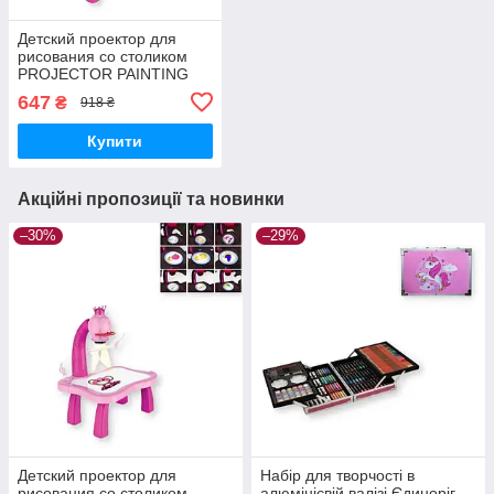
Детский проектор для
рисования со столиком
PROJECTOR PAINTING
TV 10017 8 слайдов
647
₴
918 ₴
розовый (TV-10017_373)
Купити
Акційні пропозиції та новинки
–30%
–29%
Детский проектор для
Набір для творчості в
рисования со столиком
алюмінієвій валізі Єдиноріг