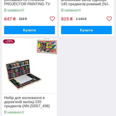
PROJECTOR PAINTING TV
145 предметів рожевий (NJ-
10017 8 слайдов розовый
10449_664)
В наявності
В наявності
(TV-10017_373)
647
815
₴
₴
918 ₴
1 144 ₴
Купити
Купити
–29%
Набір для малювання в
дерев'яній валізці 220
предметів (NN-20057_498)
В наявності