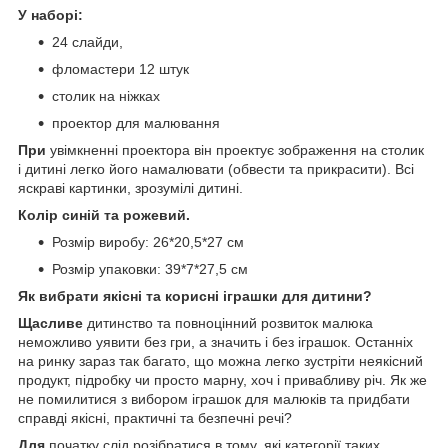
У наборі:
24 слайди,
фломастери 12 штук
столик на ніжках
проектор для малювання
При
увімкненні проектора він проектує зображення на столик
і дитині легко його намалювати (обвести та прикрасити). Всі
яскраві картинки, зрозумілі дитині.
Колір синій та рожевий.
Розмір виробу: 26*20,5*27 см
Розмір упаковки: 39*7*27,5 см
Як вибрати якісні та корисні іграшки для дитини?
Щасливе
дитинство та повноцінний розвиток малюка
неможливо уявити без гри, а значить і без іграшок. Останніх
на ринку зараз так багато, що можна легко зустріти неякісний
продукт, підробку чи просто марну, хоч і привабливу річ. Як же
не помилитися з вибором іграшок для малюків та придбати
справді якісні, практичні та безпечні речі?
Для
початку слід розібратися в тому, які категорії таких