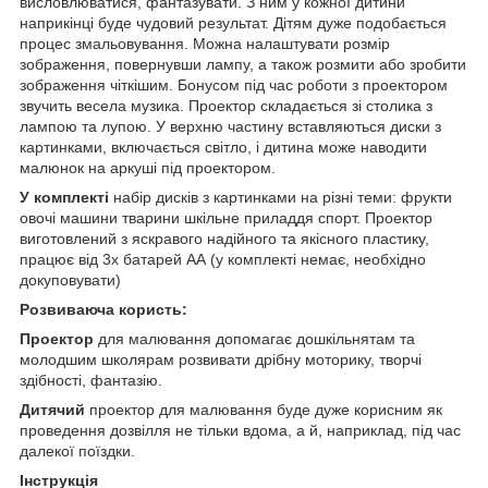
висловлюватися, фантазувати. З ним у кожної дитини
наприкінці буде чудовий результат. Дітям дуже подобається
процес змальовування. Можна налаштувати розмір
зображення, повернувши лампу, а також розмити або зробити
зображення чіткішим. Бонусом під час роботи з проектором
звучить весела музика. Проектор складається зі столика з
лампою та лупою. У верхню частину вставляються диски з
картинками, включається світло, і дитина може наводити
малюнок на аркуші під проектором.
У комплекті
набір дисків з картинками на різні теми: фрукти
овочі машини тварини шкільне приладдя спорт. Проектор
виготовлений з яскравого надійного та якісного пластику,
працює від 3х батарей АА (у комплекті немає, необхідно
докуповувати)
Розвиваюча користь:
Проектор
для малювання допомагає дошкільнятам та
молодшим школярам розвивати дрібну моторику, творчі
здібності, фантазію.
Дитячий
проектор для малювання буде дуже корисним як
проведення дозвілля не тільки вдома, а й, наприклад, під час
далекої поїздки.
Інструкція