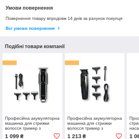
Умови повернення
Повернення товару впродовж 14 днів за рахунок покупця
Всі умови повернення
Подібні товари компанії
Професійна акумуляторна
Професійна акумуляторна
Про
машинка для стрижки
машинка для стрижки
стри
волосся тример з
волосся тример з
нас
насадками XRPO GM-659
насадками XRPO GM-
1037
1 099
1 213
1 0
₴
₴
чорна (40957-KM-659)
1579 чорна (40959-KM-