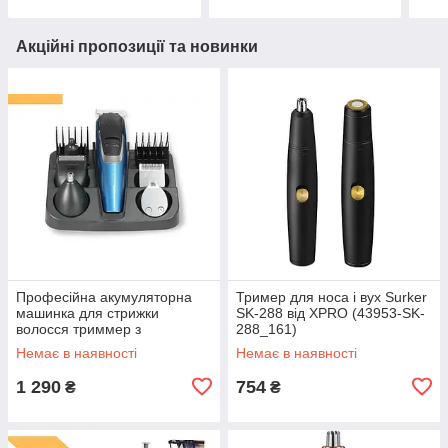
1579)
Акційні пропозиції та новинки
Професійна акумуляторна
Тример для носа і вух Surker
машинка для стрижки
SK-288 від XPRO (43953-SK-
волосся триммер з
288_161)
насадками XRPO V-172 синя
Немає в наявності
Немає в наявності
(V-172_501)
1 290
754
₴
₴