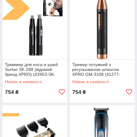
Триммер для носа и ушей
Тример потужний з
Surker SK-288 (відомий
регульованою штангою
бренд XPRO) (43953-SK-
XPRO GM-3108 (41277-
288_158)
3108_165)
Немає в наявності
Немає в наявності
754
754
₴
₴