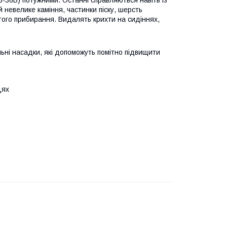
-36В) потужними. Останні справляються навіть із
 невелике каміння, частинки піску, шерсть
того прибирання. Видалять крихти на сидіннях,
ьні насадки, які допоможуть помітно підвищити
цях