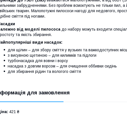
Прилади до 75Вт (18В)
вважаються малопотужними, а від 80Вт (18
ильними забрудненнями. Без проблем всмоктують не тільки пил, а й
війських тварин. Малопотужні пилососи нагоді для недовгого, прос
рібне сміття під ногами.
Насадки
Залежно від моделі пилососа
до набору можуть входити спеціал
ростоту та якість збирання.
Найпопулярніші види насадок:
для щілин – для збору сміття у вузьких та важкодоступних міс
з висувною щетиною – для килимків та підлоги
турбонасадка для вовни і ворсу
насадка з довгим ворсом – для очищення оббивки сидінь
для збирання рідин та вологого сміття
нформація для замовлення
іна:
421 ₴