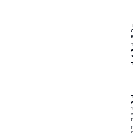
о
Т
п
м
т