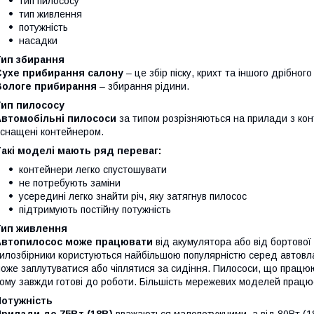
тип пилососу
тип живлення
потужність
насадки
Тип збирання
Сухе прибирання салону
– це збір піску, крихт та іншого дрібного
Вологе прибирання
– збирання рідини.
Тип пилососу
Автомобільні пилососи
за типом розрізняються на прилади з кон
снащені контейнером.
акі моделі мають ряд переваг:
контейнери легко спустошувати
не потребують заміни
усередині легко знайти річ, яку затягнув пилосос
підтримують постійну потужність
Тип живлення
Автопилосос може працювати
від акумулятора або від бортової
илозбірники користуються найбільшою популярністю серед автовлас
оже заплутуватися або чіплятися за сидіння. Пилососи, що працю
ому завжди готові до роботи. Більшість мережевих моделей працює
Потужність