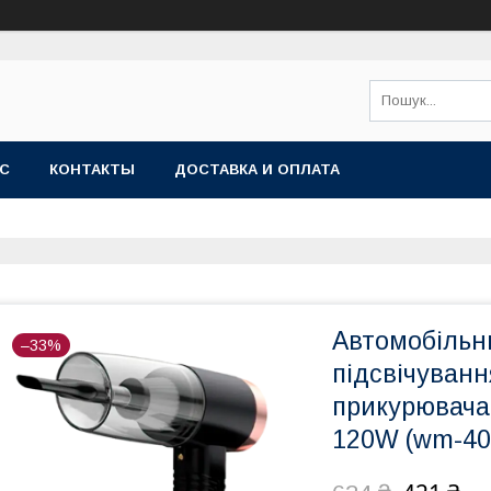
АС
КОНТАКТЫ
ДОСТАВКА И ОПЛАТА
Автомобільн
–33%
підсвічуванн
прикурювача
120W (wm-40