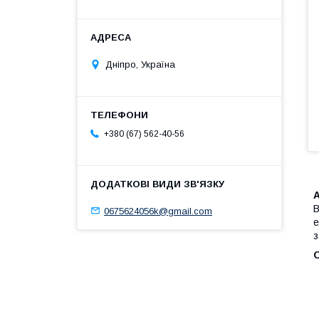
Дніпро, Україна
+380 (67) 562-40-56
В
0675624056k@gmail.com
е
з