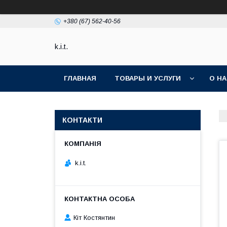
+380 (67) 562-40-56
k.i.t.
ГЛАВНАЯ
ТОВАРЫ И УСЛУГИ
О Н
КОНТАКТИ
k.i.t.
Кіт Костянтин