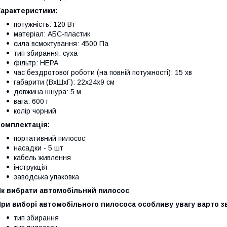
Характеристики:
потужність: 120 Вт
матеріал: АБС-пластик
сила всмоктування: 4500 Па
тип збирання: суха
фільтр: HEPA
час бездротової роботи (на повній потужності): 15 хв
габарити (ВхШхГ): 22х24х9 см
довжина шнура: 5 м
вага: 600 г
колір чорний
Комплектація:
портативний пилосос
насадки - 5 шт
кабель живлення
інструкція
заводська упаковка
Як вибрати автомобільний пилосос
ри виборі автомобільного пилососа особливу увагу варто з
тип збирання