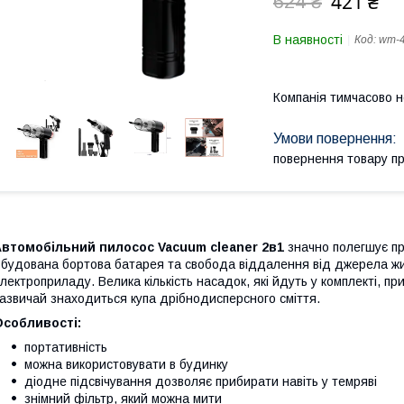
421 ₴
624 ₴
В наявності
Код:
wm-
Компанія тимчасово 
повернення товару п
Автомобільний пилосос Vacuum cleaner 2в1
значно полегшує пр
будована бортова батарея та свобода віддалення від джерела жи
лектроприладу. Велика кількість насадок, які йдуть у комплекті, при
азвичай знаходиться купа дрібнодисперсного сміття.
Особливості:
портативність
можна використовувати в будинку
діодне підсвічування дозволяє прибирати навіть у темряві
знімний фільтр, який можна мити