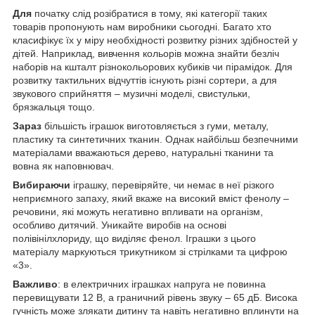
Для
початку слід розібратися в тому, які категорії таких
товарів пропонують нам виробники сьогодні. Багато хто
класифікує їх у міру необхідності розвитку різних здібностей у
дітей. Наприклад, вивчення кольорів можна знайти безліч
наборів на кшталт різнокольорових кубиків чи пірамідок. Для
розвитку тактильних відчуттів існують різні сортери, а для
звукового сприйняття – музичні моделі, свистульки,
брязкальця тощо.
Зараз
більшість іграшок виготовляється з гуми, металу,
пластику та синтетичних тканин. Однак найбільш безпечними
матеріалами вважаються дерево, натуральні тканини та
вовна як наповнювач.
Вибираючи
іграшку, перевіряйте, чи немає в неї різкого
неприємного запаху, який вкаже на високий вміст фенолу –
речовини, які можуть негативно впливати на організм,
особливо дитячий. Уникайте виробів на основі
полівінілхлориду, що виділяє фенол. Іграшки з цього
матеріалу маркуються трикутником зі стрілками та цифрою
«3».
Важливо
: в електричних іграшках напруга не повинна
перевищувати 12 В, а граничний рівень звуку – 65 дБ. Висока
гучність може злякати дитину та навіть негативно вплинути на