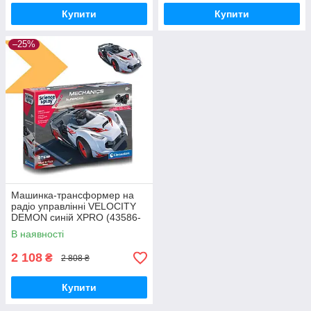
Купити
Купити
–25%
Машинка-трансформер на
радіо управлінні VELOCITY
DEMON синій XPRO (43586-
_1173)
В наявності
2 108
₴
2 808 ₴
Купити