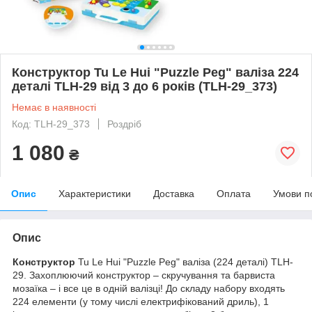
Конструктор Tu Le Hui "Puzzle Peg" валіза 224
деталі TLH-29 від 3 до 6 років (TLH-29_373)
Немає в наявності
Код: TLH-29_373
Роздріб
1 080
₴
Опис
Характеристики
Доставка
Оплата
Умови п
Опис
Конструктор
Tu Le Hui "Puzzle Peg" валіза (224 деталі) TLH-
29. Захоплюючий конструктор – скручування та барвиста
мозаїка – і все це в одній валізці! До складу набору входять
224 елементи (у тому числі електрифікований дриль), 1