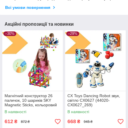
Всі умови повернення
Акційні пропозиції та новинки
–30%
–29%
Магнітний конструктор 26
CX Toys Dancing Robot звук,
паличок, 10 шариків SKY
світло CX0627 (44020-
Magnetic Sticks, кольоровий
CX0627_269)
(42587-SKY Magnetic
В наявності
В наявності
Sticks_215)
612
668
₴
₴
872 ₴
945 ₴