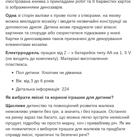
ілюстрована книжка з прикладами робіт та 8 барвистих карток
із зображеннями динозаврів.
Одна
зі сторін валізки є ігрове поле з отворами, на якому
можна викладати мозаїку і зводити незвичайні конструкції за
допомогою дриля. Дитина може придумати свої власні
картинки та споруди або скористатися підказками у книзі.
Картки із динозаврами також призначені для декорування
елементами мозаїки.
Електрродрель
працює від 2 – х батарейок типу АА на 1, 5 V
(не входять до комплекту). Матеріал виготовлення:
пластмаса.
Пол дитини: Хлопчик чи дівчинка
Вік: від 3 до 6 років
Детальна інформація: 224
Як вибрати якісні та корисні іграшки для дитини?
Щасливе
дитинство та повноцінний розвиток малюка
неможливо уявити без гри, а значить і без іграшок. Останніх
на ринку зараз так багато, що можна легко зустріти неякісний
продукт, підробку чи просто марну, хоч і привабливу річ. Як же
не помилитися з вибором іграшок для малюків та придбати
справді якісні, практичні та безпечні речі?