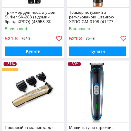
Триммер для носа и ушей
Тример потужний з
Surker SK-288 (відомий
регульованою штангою
бренд XPRO) (43953-SK-
XPRO GM-3108 (41277-
288_158)
3108_165)
В наявності
В наявності
521
521
₴
₴
754 ₴
754 ₴
Купити
Купити
–31%
–30%
Професійна машинка для
Машинка для стрижки з