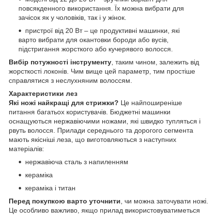
повсякденного використання. Їх можна вибрати для
зачісок як у чоловіків, так і у жінок.
пристрої від 20 Вт – це продуктивні машинки, які
варто вибрати для окантовки бороди або вусів,
підстригання жорсткого або кучерявого волосся.
Вибір потужності інструменту
, таким чином, залежить від
жорсткості локонів. Чим вище цей параметр, тим простіше
справлятися з неслухняним волоссям.
Характеристики лез
Які ножі найкращі для стрижки?
Це найпоширеніше
питання багатьох користувачів. Бюджетні машинки
оснащуються нержавіючими ножами, які швидко тупляться і
рвуть волосся. Прилади середнього та дорогого сегмента
мають якісніші леза, що виготовляються з наступних
матеріалів:
нержавіюча сталь з напиленням
кераміка
кераміка і титан
Перед покупкою варто уточнити
, чи можна заточувати ножі.
Це особливо важливо, якщо прилад використовуватиметься