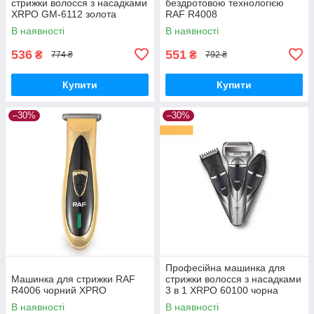
стрижки волосся з насадками
бездротовою технологією
XRPO GM-6112 золота
RAF R4008
(4738_200)
В наявності
В наявності
536
551
₴
₴
774 ₴
792 ₴
Купити
Купити
–30%
–30%
Професійна машинка для
Машинка для стрижки RAF
стрижки волосся з насадками
R4006 чорний XPRO
3 в 1 XRPO 60100 чорна
(40995-DSP-60100)
В наявності
В наявності