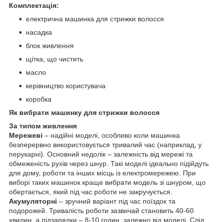
Комплектація:
електрична машинка для стрижки волосся
насадка
блок живлення
щітка, що чистить
масло
керівництво користувача
коробка
Як вибрати машинку для стрижки волосся
За типом живлення
Мережеві
– надійні моделі, особливо коли машинка
безперервно використовується тривалий час (наприклад, у
перукарні). Основний недолік – залежність від мережі та
обмеженість рухів через шнур. Такі моделі ідеально підійдуть
для дому, роботи та інших місць із електромережею. При
виборі таких машинок краще вибрати модель зі шнуром, що
обертається, який під час роботи не закручується.
Акумуляторні
– зручний варіант під час поїздок та
подорожей. Тривалість роботи зазвичай становить 40-60
хвилин, а підзарядки – 8-10 годин, залежно від моделі. Слід