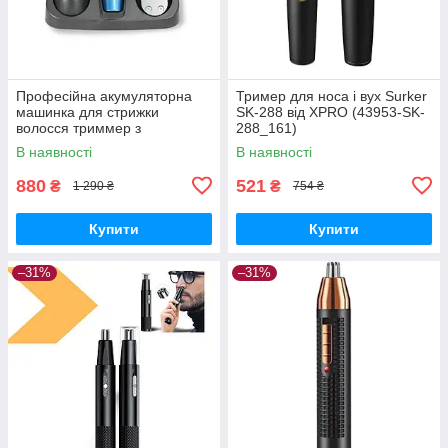
Професійна акумуляторна
Тример для носа і вух Surker
машинка для стрижки
SK-288 від XPRO (43953-SK-
волосся триммер з
288_161)
насадками XRPO V-172 синя
В наявності
В наявності
(V-172_501)
880
521
₴
₴
1 290 ₴
754 ₴
Купити
Купити
–31%
–31%