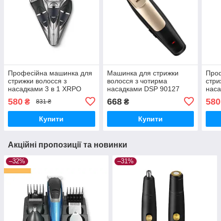
Професійна машинка для
Машинка для стрижки
Про
стрижки волосся з
волосся з чотирма
стри
насадками 3 в 1 XRPO
насадками DSP 90127
наса
60090 чорна (41012-DSP-
золотисто-чорна 3W
6010
580
668
580
₴
₴
831 ₴
60090)
(24332-90127_373)
6010
Купити
Купити
Акційні пропозиції та новинки
–32%
–31%