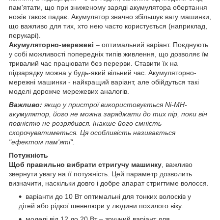
пам'ятати, що при зниженому заряді акумулятора обертання
ножів також падає. Акумулятор значно збільшує вагу машинки,
що важливо для тих, хто нею часто користується (наприклад,
перукарі).
Акумуляторно-мережеві
– оптимальний варіант. Поєднують
у собі можливості попередніх типів живлення, що дозволяє їм
тривалий час працювати без перерви. Ставити їх на
підзарядку можна у будь-який вільний час. Акумуляторно-
мережні машинки - найкращий варіант, але обійдуться такі
моделі дорожче мережевих аналогів.
Важливо:
якщо у пристрої використовується Ni-MH-
акумулятор, його не можна заряджати до тих пір, поки він
повністю не розрядився. Інакше його ємність
скорочуватиметься. Ця особливість називається
"ефектом пам'яті".
Потужність
Щоб правильно вибрати стригучу машинку
, важливо
звернути увагу на її потужність. Цей параметр дозволить
визначити, наскільки довго і добре апарат стригтиме волосся.
варіанти до 10 Вт оптимальні для тонких волосків у
дітей або рідкої шевелюри у людини похилого віку.
моделі від 12 до 20 Вт – зручний варіант для