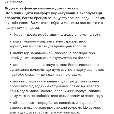
регулярно.
Додаткові функції машинки для стрижки
Щоб підвищити комфорт користувачів в експлуатації
апаратів
, багато брендів оснащують свої прилади широким
функціоналом. Ви можете вибрати машинки для стрижки з
наступними опціями:
Turbo – дозволяє збільшити швидкість ножів на 20%.
підсвічування – підсвічує зону стрижки, щоб
користувач міг розглянути пропущені волоски.
індикатор заряджання – своєчасно сповіщає про
необхідність заряджання акумуляторної батареї.
автоочищення – виконує самостійне очищення лез
від зрізаних волосків, що дуже зручно, якщо у вас немає
часу або бажання доглядати за приладом.
вологе очищення – завдяки цій функції леза можна
промивати під водяним струменем прямо на апараті.
Такі моделі мають вологонепроникний корпус, завдяки
чому можна не побоюватися їхньої поломки через воду.
збір волосся – передбачає наявність спеціальної
ємності, в яку потрапляють зрізані волоски. Це зручно,
але підвищує габарити та масу пристрою.