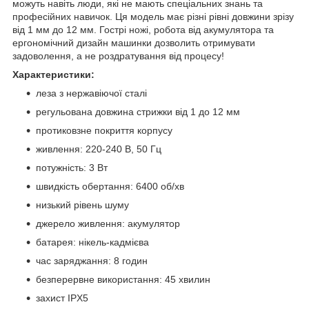
можуть навіть люди, які не мають спеціальних знань та
професійних навичок. Ця модель має різні рівні довжини зрізу
від 1 мм до 12 мм. Гострі ножі, робота від акумулятора та
ергономічний дизайн машинки дозволить отримувати
задоволення, а не роздратування від процесу!
Характеристики:
леза з нержавіючої сталі
регульована довжина стрижки від 1 до 12 мм
протиковзне покриття корпусу
живлення: 220-240 В, 50 Гц
потужність: 3 Вт
швидкість обертання: 6400 об/хв
низький рівень шуму
джерело живлення: акумулятор
батарея: нікель-кадмієва
час заряджання: 8 годин
безперервне використання: 45 хвилин
захист IPX5