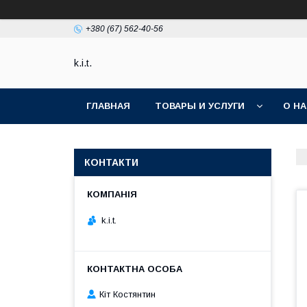
+380 (67) 562-40-56
k.i.t.
ГЛАВНАЯ
ТОВАРЫ И УСЛУГИ
О Н
КОНТАКТИ
k.i.t.
Кіт Костянтин