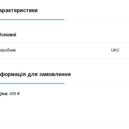
арактеристики
Основні
иробник
UKC
нформація для замовлення
іна:
439 ₴