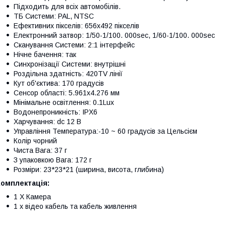
Підходить для всіх автомобілів.
ТБ Системи: PAL, NTSC
Ефективних пікселів: 656x492 пікселів
Електронний затвор: 1/50-1/100. 000sec, 1/60-1/100. 000sec
Сканування Системи: 2:1 інтерфейс
Нічне бачення: так
Синхронізації Системи: внутрішні
Роздільна здатність: 420TV лінії
Кут об'єктива: 170 градусів
Сенсор області: 5.961x4.276 мм
Мінімальне освітлення: 0.1Lux
Водонепроникність: IPX6
Харчування: dc 12 В
Управління Температура:-10 ~ 60 градусів за Цельсієм
Колір чорний
Чиста Вага: 37 г
З упаковкою Вага: 172 г
Розміри: 23*23*21 (ширина, висота, глибина)
Комплектація:
1 X Камера
1 х відео кабель та кабель живлення