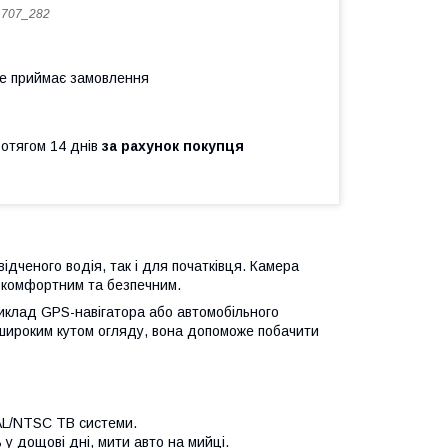
 707_282
не приймає замовлення
ротягом 14 днів
за рахунок покупця
ідченого водія, так і для початківця. Камера
 комфортним та безпечним.
иклад GPS-навігатора або автомобільного
 широким кутом огляду, вона допоможе побачити
AL/NTSC ТВ системи.
у дощові дні, мити авто на мийці.