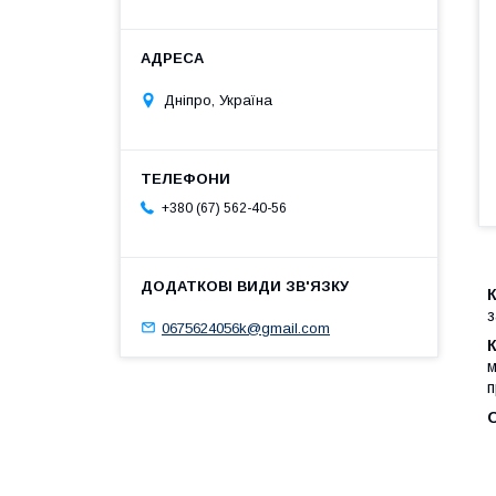
Дніпро, Україна
+380 (67) 562-40-56
з
0675624056k@gmail.com
м
п