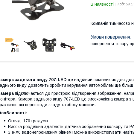
В наявності
Код:
UKC
Компанія тимчасово 
повернення товару п
Камера заднього виду 707-LED
це надійний помічник як для досв
аднього виду дозволить зробити керування автомобілем ще більш
Камера
підключається до пристрою відтворення зображення, напр
онітора. Камера заднього виду 707-LED це високоякісна камера з
рактично всі перешкоди ззаду та збоку машини.
Особливості:
Огляд: 170 градусів
Висока роздільна здатність датчика зображення кольору та P
З IPX6 водонепроникним рівнем! Можна використовувати навіть 