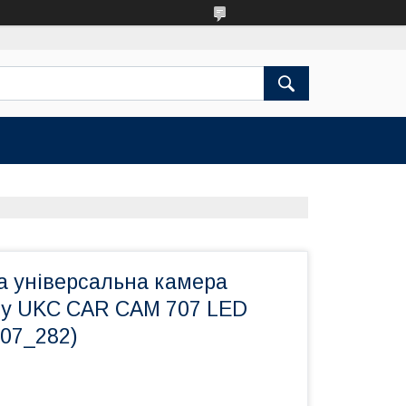
а універсальна камера
ду UKC CAR CAM 707 LED
707_282)