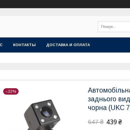
АС
КОНТАКТЫ
ДОСТАВКА И ОПЛАТА
Автомобільн
–32%
заднього ви
чорна (UKC 
439 ₴
647 ₴