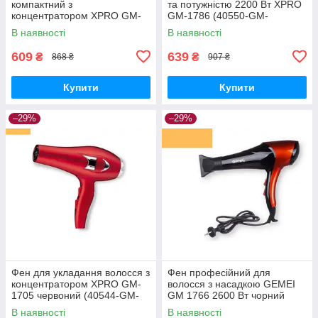
компактний з
та потужністю 2200 Вт XPRO
концентратором XPRO GM-
GM-1786 (40550-GM-
1706 чорний (GM-1706_253)
1786_254)
В наявності
В наявності
609
639
₴
₴
868 ₴
907 ₴
Купити
Купити
–29%
–29%
Фен для укладання волосся з
Фен професійний для
концентратором XPRO GM-
волосся з насадкою GEMEI
1705 червоний (40544-GM-
GM 1766 2600 Вт чорний
1705_292)
(GM 1766)
В наявності
В наявності