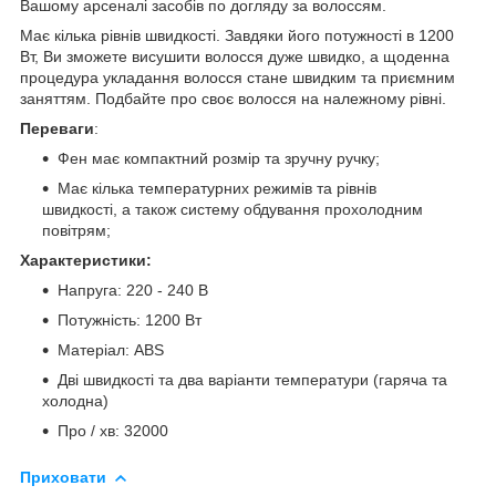
Вашому арсеналі засобів по догляду за волоссям.
Має кілька рівнів швидкості. Завдяки його потужності в 1200
Вт, Ви зможете висушити волосся дуже швидко, а щоденна
процедура укладання волосся стане швидким та приємним
заняттям. Подбайте про своє волосся на належному рівні.
Переваги
:
Фен має компактний розмір та зручну ручку;
Має кілька температурних режимів та рівнів
швидкості, а також систему обдування прохолодним
повітрям;
Характеристики:
Напруга: 220 - 240 В
Потужність: 1200 Вт
Матеріал: ABS
Дві швидкості та два варіанти температури (гаряча та
холодна)
Про / хв: 32000
Приховати