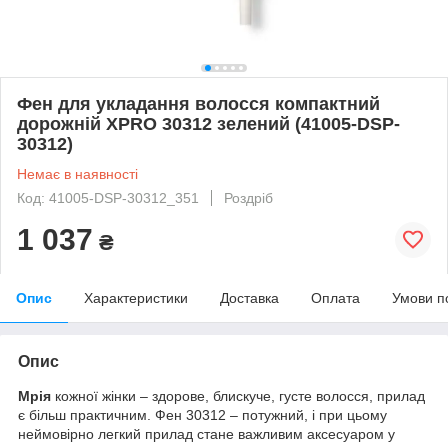
Фен для укладання волосся компактний
дорожній XPRO 30312 зелений (41005-DSP-
30312)
Немає в наявності
Код: 41005-DSP-30312_351
Роздріб
1 037
₴
Опис
Характеристики
Доставка
Оплата
Умови п
Опис
Мрія
кожної жінки – здорове, блискуче, густе волосся, прилад
є більш практичним. Фен 30312 – потужний, і при цьому
неймовірно легкий прилад стане важливим аксесуаром у