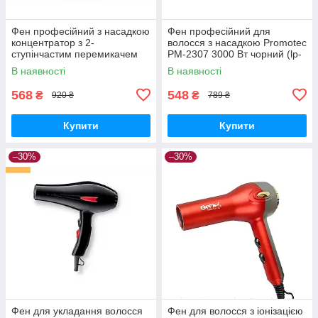
Фен професійний з насадкою
Фен професійний для
концентратор з 2-
волосся з насадкою Promotec
ступінчастим перемикачем
PM-2307 3000 Вт чорний (lp-
потужності і температури
89611)
В наявності
В наявності
Promotec Pm-2308 3000Вт
чорний
568
548
₴
₴
920 ₴
789 ₴
Купити
Купити
–30%
–30%
Фен для укладання волосся
Фен для волосся з іонізацією