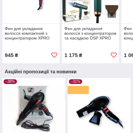
Фен для укладання
Фен для укладання
Фен 
волосся компактний з
волосся з концентратором
воло
концентратором XPRO
та насадкою DSP XPRO
кон
30249 фіолетовий (41009-
30253 на DSP XPRO
3021
DSP-30249)
30253.
DSP
945
1 175
1 0
₴
₴
Акційні пропозиції та новинки
–38%
–31%