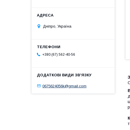
Дніпро, Україна
+380 (67) 562-40-56
С
0675624056k@gmail.com
д
ш
р
т