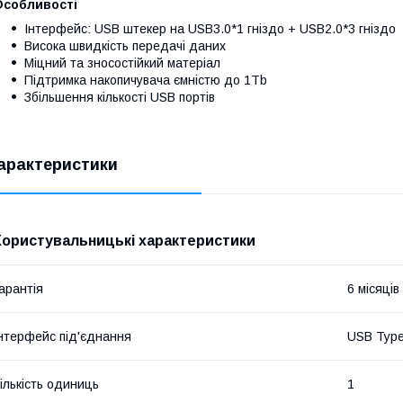
Особливості
Інтерфейс: USB штекер на USB3.0*1 гніздо + USB2.0*3 гніздо
Висока швидкість передачі даних
Міцний та зносостійкий матеріал
Підтримка накопичувача ємністю до 1Tb
Збільшення кількості USB портів
арактеристики
Користувальницькі характеристики
арантія
6 місяців
нтерфейс під'єднання
USB Typ
ількість одиниць
1