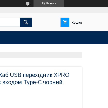
Кошик
Кошик
 Хаб USB перехідник XPRO
із входом Type-C чорний