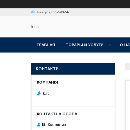
+380 (67) 562-40-56
k.i.t.
ГЛАВНАЯ
ТОВАРЫ И УСЛУГИ
О Н
КОНТАКТИ
k.i.t.
Кіт Костянтин