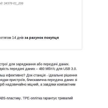
од:
34376-01_206
ротягом 14 днів
за рахунок покупця
строї для заряджання або передачі даних.
кість передачі даних – 480 Мбіт/с для USB 3.0.
льш ефективно? Док-станція - ідеальне рішення
рядки пристроїв, блискавична передача даних зі
иріб надзвичайно міцний, а завдяки компактним
BS-пластику. TPE-оплітка гарантує тривалий