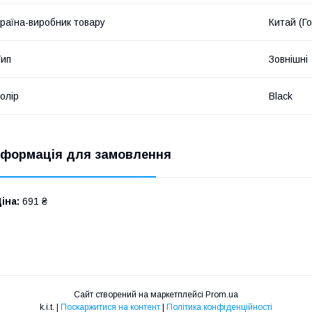
раїна-виробник товару
Китай (Го
ип
Зовнішні
олір
Black
нформація для замовлення
іна:
691 ₴
Сайт створений на маркетплейсі
Prom.ua
k.i.t. |
Поскаржитися на контент
|
Політика конфіденційності